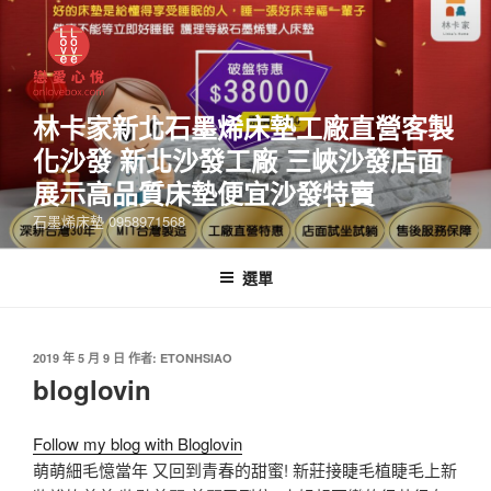
林卡家新北石墨烯床墊工廠直營客製
化沙發 新北沙發工廠 三峽沙發店面
展示高品質床墊便宜沙發特賣
石墨烯床墊 0958971568
選單
2019 年 5 月 9 日
作者:
ETONHSIAO
bloglovin
Follow my blog with Bloglovin
萌萌細毛憶當年 又回到青春的甜蜜! 新莊接睫毛植睫毛上新