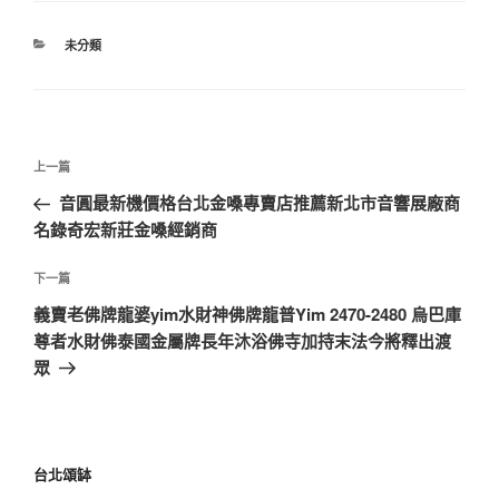
未分類
上一篇
音圓最新機價格台北金嗓專賣店推薦新北市音響展廠商
名錄奇宏新莊金嗓經銷商
下一篇
義賣老佛牌龍婆yim水財神佛牌龍普Yim 2470-2480 烏巴庫
尊者水財佛泰國金屬牌長年沐浴佛寺加持末法今將釋出渡
眾
台北頌缽