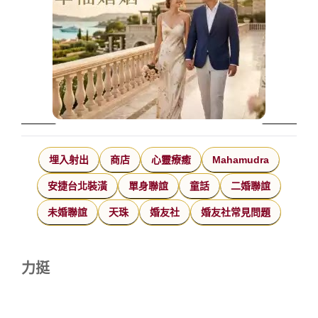
埋入射出
商店
心靈療癒
Mahamudra
安捷台北裝潢
單身聯誼
童話
二婚聯誼
未婚聯誼
天珠
婚友社
婚友社常見問題
力挺