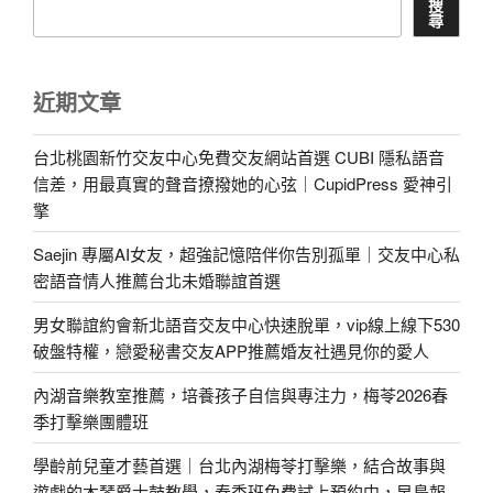
搜
尋
近期文章
台北桃園新竹交友中心免費交友網站首選 CUBI 隱私語音
信差，用最真實的聲音撩撥她的心弦｜CupidPress 愛神引
擎
Saejin 專屬AI女友，超強記憶陪伴你告別孤單｜交友中心私
密語音情人推薦台北未婚聯誼首選
男女聯誼約會新北語音交友中心快速脫單，vip線上線下530
破盤特權，戀愛秘書交友APP推薦婚友社遇見你的愛人
內湖音樂教室推薦，培養孩子自信與專注力，梅苓2026春
季打擊樂團體班
學齡前兒童才藝首選｜台北內湖梅苓打擊樂，結合故事與
遊戲的木琴爵士鼓教學，春季班免費試上預約中，早鳥報