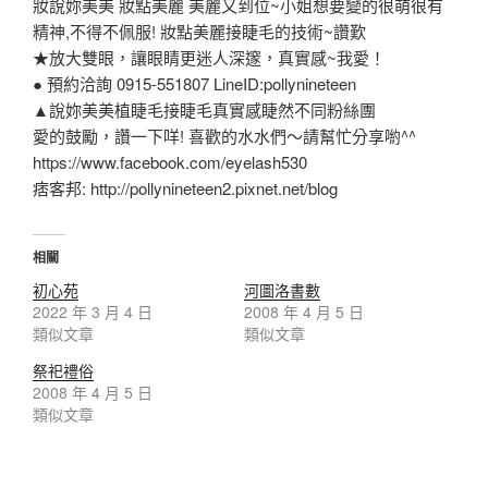
妝說妳美美 妝點美麗 美麗又到位~小姐想要變的很萌很有
精神,不得不佩服! 妝點美麗接睫毛的技術~讚歎
★放大雙眼，讓眼睛更迷人深邃，真實感~我愛！
● 預約洽詢 0915-551807 LineID:pollynineteen
▲說妳美美植睫毛接睫毛真實感睫然不同粉絲團
愛的鼓勵，讚一下咩! 喜歡的水水們～請幫忙分享喲^^
https://www.facebook.com/eyelash530
痞客邦: http://pollynineteen2.pixnet.net/blog
相關
初心苑
河圖洛書數
2022 年 3 月 4 日
2008 年 4 月 5 日
類似文章
類似文章
祭祀禮俗
2008 年 4 月 5 日
類似文章