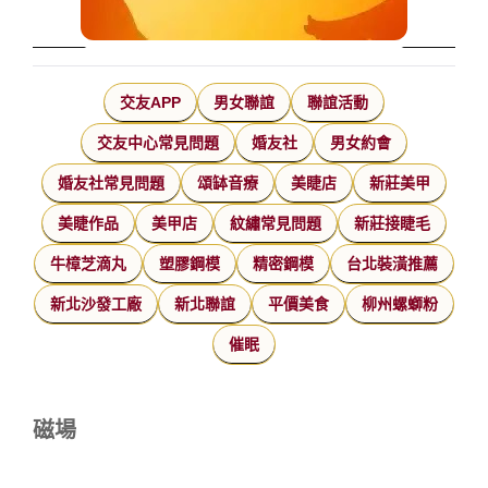
交友APP
男女聯誼
聯誼活動
交友中心常見問題
婚友社
男女約會
婚友社常見問題
頌缽音療
美睫店
新莊美甲
美睫作品
美甲店
紋繡常見問題
新莊接睫毛
牛樟芝滴丸
塑膠鋼模
精密鋼模
台北裝潢推薦
新北沙發工廠
新北聯誼
平價美食
柳州螺螄粉
催眠
磁場