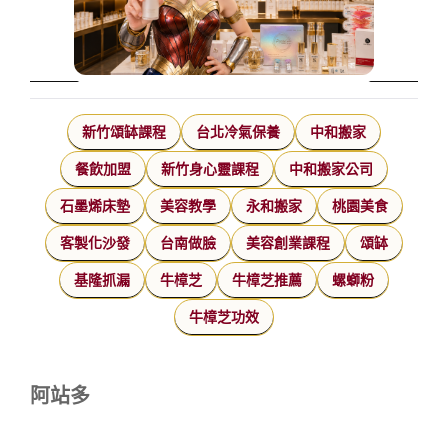
新竹頌缽課程
台北冷氣保養
中和搬家
餐飲加盟
新竹身心靈課程
中和搬家公司
石墨烯床墊
美容教學
永和搬家
桃園美食
客製化沙發
台南做臉
美容創業課程
頌缽
基隆抓漏
牛樟芝
牛樟芝推薦
螺螄粉
牛樟芝功效
阿站多