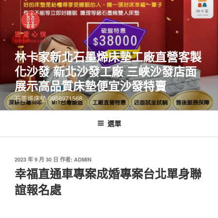
林卡家新北石墨烯床墊工廠直營客製
化沙發 新北沙發工廠 三峽沙發店面
展示高品質床墊便宜沙發特賣
石墨烯床墊 0958971568
選單
2023 年 9 月 30 日
作者:
ADMIN
幸福直通車專案成婚專案台北單身聯
誼報名處