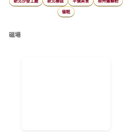
新北沙發工廠
新北聯誼
平價美食
柳州螺螄粉
催眠
磁場