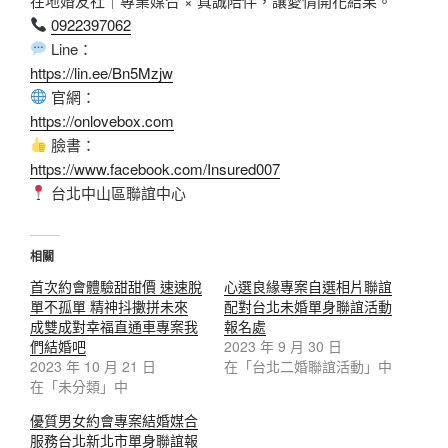
在地婚友社｜專業媒合 × 真誠陪伴，讓愛情開花結果。
0922397062
Line：
https://lin.ee/Bn5Mzjw
官網：
https://onlovebox.com
臉書：
https://www.facebook.com/Insured007
台北中山區聯誼中心
相關
首次約會體驗甜甜價 速速脫
心選良緣專案自選相片聯誼
單不孤單 精神抖擻拼未來
配對台北未婚單身聯誼活動
成雙成對幸福直通車專案我
報名處
們結婚吧
2023 年 9 月 30 日
2023 年 10 月 21 日
在「台北二婚聯誼活動」中
在「未分類」中
優質男女約會專案結婚媒合
服務台北新北市單身聯誼報