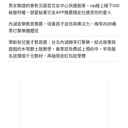
男女聯誼約會新北語音交友中心快速脫單，vip線上線下530
破盤特權，戀愛秘書交友APP推薦婚友社遇見你的愛人
內湖音樂教室推薦，培養孩子自信與專注力，梅苓2026春
季打擊樂團體班
學齡前兒童才藝首選｜台北內湖梅苓打擊樂，結合故事與
遊戲的木琴爵士鼓教學，春季班免費試上預約中，早鳥報
名送價值千元教材，再抽現金紅包抵學費