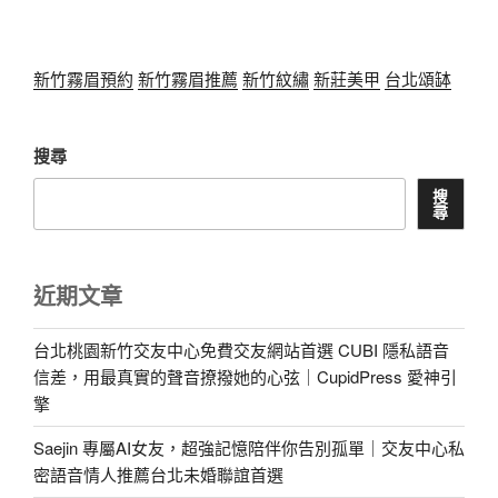
新竹霧眉預約
新竹霧眉推薦
新竹紋繡
新莊美甲
台北頌缽
搜尋
搜
尋
近期文章
台北桃園新竹交友中心免費交友網站首選 CUBI 隱私語音
信差，用最真實的聲音撩撥她的心弦｜CupidPress 愛神引
擎
Saejin 專屬AI女友，超強記憶陪伴你告別孤單｜交友中心私
密語音情人推薦台北未婚聯誼首選