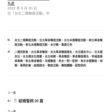
名處
2023 年 9 月 30 日
在「台北二婚聯誼活動」中
台北二婚聯誼活動
、
台北單身聯誼活動
、
台北未婚聯誼活動
、
新北單身聯
誼活動
、
新北未婚聯誼活動
、
未分類
、
重要公告
二婚找對象
、
台北單身聯誼
、
台北單身聯誼報名
、
台北婚友中心
、
台北婚
友社
、
台北婚友社推薦
、
台北相親
、
單身聯誼
、
單身聯誼報名
、
幸福直通
車專案
、
新北單身聯誼
、
未婚聯誼
、
男女一對一配對
、
男女未婚聯誼
、
相
親
、
看照約會
、
結婚媒合
、
聯誼活動
、
聯誼體驗
、
配對排約
上一篇
結婚誓詞 20 篇
下一篇