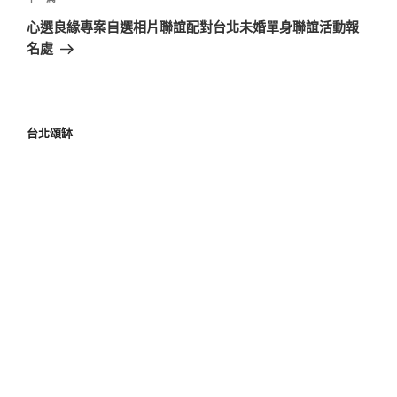
心選良緣專案自選相片聯誼配對台北未婚單身聯誼活動報
名處
台北頌缽