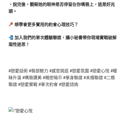
・說完後，觀察她的眼神是否停留在你嘴唇上，這是好兆
頭。
想學會更多實用的約會心理技巧？
加入我們的單次體驗聯誼，讓小秘書帶你現場實戰破解
兩性迷思！
#戀愛話術 #唇部魅力 #感官挑逗 #戀愛氛圍 #戀愛心悅 #曖
昧升溫 #嘴唇讚美 #親密暗示 #單身聯誼 #未婚聯誼 #二婚
聯誼 #戀愛實戰 #單次約會 #戀愛諮詢