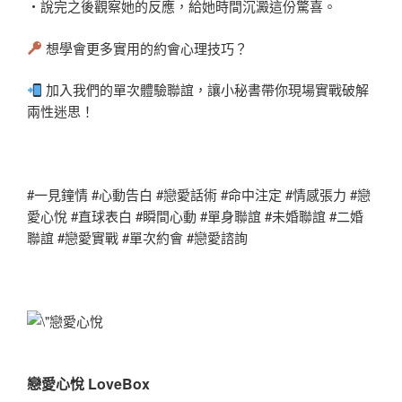
・說完之後觀察她的反應，給她時間沉澱這份驚喜。
想學會更多實用的約會心理技巧？
加入我們的單次體驗聯誼，讓小秘書帶你現場實戰破解
兩性迷思！
#一見鐘情 #心動告白 #戀愛話術 #命中注定 #情感張力 #戀
愛心悅 #直球表白 #瞬間心動 #單身聯誼 #未婚聯誼 #二婚
聯誼 #戀愛實戰 #單次約會 #戀愛諮詢
戀愛心悅 LoveBox