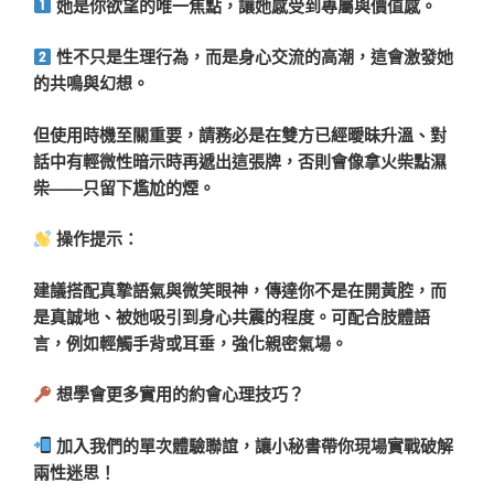
她是你欲望的唯一焦點，讓她感受到專屬與價值感。
性不只是生理行為，而是身心交流的高潮，這會激發她
的共鳴與幻想。
但使用時機至關重要，請務必是在雙方已經曖昧升溫、對
話中有輕微性暗示時再遞出這張牌，否則會像拿火柴點濕
柴——只留下尷尬的煙。
操作提示：
建議搭配真摯語氣與微笑眼神，傳達你不是在開黃腔，而
是真誠地、被她吸引到身心共震的程度。可配合肢體語
言，例如輕觸手背或耳垂，強化親密氣場。
想學會更多實用的約會心理技巧？
加入我們的單次體驗聯誼，讓小秘書帶你現場實戰破解
兩性迷思！