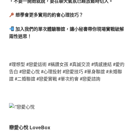
・不要一開始就說，要在聊天氣氛已經放鬆時切入。
想學會更多實用的約會心理技巧？
加入我們的單次體驗聯誼，讓小秘書帶你現場實戰破解
兩性迷思！
#理想型 #戀愛話術 #稱讚女孩 #真誠交流 #情感連結 #愛的
告白 #戀愛心悅 #心理投射 #戀愛技巧 #單身聯誼 #未婚聯
誼 #二婚聯誼 #戀愛實戰 #單次約會 #戀愛諮詢
戀愛心悅 LoveBox