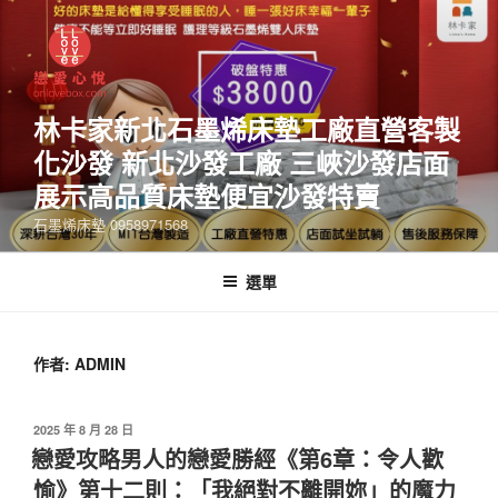
林卡家新北石墨烯床墊工廠直營客製
化沙發 新北沙發工廠 三峽沙發店面
展示高品質床墊便宜沙發特賣
石墨烯床墊 0958971568
選單
作者:
ADMIN
2025 年 8 月 28 日
戀愛攻略男人的戀愛勝經《第6章：令人歡
愉》第十二則：「我絕對不離開妳」的魔力