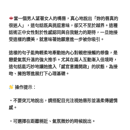
當一個男人望著女人的嘴唇，真心地說出「妳的唇真的
很迷人」，這句話既具挑逗意味，卻又不至於越界。這種
話術正中女性對於性感認同與自我魅力的期待，一旦她接
受這樣的讚美，就意味著她願意進一步被你吸引。
這樣的句子能夠輕柔地牽動她內心對親密接觸的想像，是
戀愛氣氛升溫的強大推手。尤其在兩人互動漸入佳境時，
這句話能巧妙地讓她進入「感官意識開啟」的狀態，為接
吻、擁抱等進展打下心理基礎。
操作提示：
・不要突兀地說出，請搭配目光注視她唇形並溫柔傳遞情
感。
・可選擇在距離稍近、氣氛微妙的時候說出。