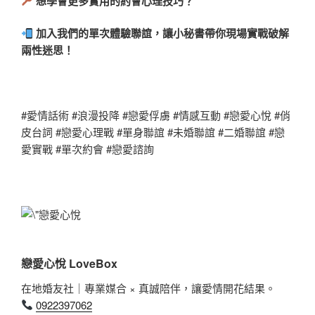
想學會更多實用的約會心理技巧？
加入我們的單次體驗聯誼，讓小秘書帶你現場實戰破解
兩性迷思！
#愛情話術 #浪漫投降 #戀愛俘虜 #情感互動 #戀愛心悅 #俏
皮台詞 #戀愛心理戰 #單身聯誼 #未婚聯誼 #二婚聯誼 #戀
愛實戰 #單次約會 #戀愛諮詢
戀愛心悅 LoveBox
在地婚友社｜專業媒合 × 真誠陪伴，讓愛情開花結果。
0922397062