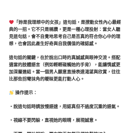
「妳是我理想中的女孩」這句話，是撩動女性內心最經
典的一招。它不只是稱讚，更是一種心理投射：當女人聽
見這句話，會不自覺地思考自己是否真的符合你心中的理
想，也會因此產生好奇與自我價值的確認感。
這句話的關鍵，在於說出口時的真誠感與眼神交流。搭配
適當的肢體語言（例如輕輕碰觸她的手背），能讓情感更
加深層連結。當一個男人願意直接表達渴望與欣賞，往往
比那些拐彎抹角的曖昧更能打動人心。
操作提示：
・說這句話時請放慢語速，用認真但不過度沉重的語氣。
・視線不要閃躲，直視她的眼睛，展現誠意。