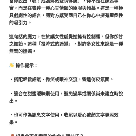
當你說出「喔！成為妳的愛情俘虜」，你不是在陳述事
實，而是在表達一種心甘情願的臣服與傾慕。這是一種極
具戲劇性的語言，讓對方感受到自己在你心中擁有壓倒性
的吸引力。
這句話的魔力，在於讓女性感覺她擁有控制權，但你卻甘
之如飴。這種「投降式的迷戀」，對許多女性來說是一種
無聲的撫媚。
操作提示：
・搭配輕鬆語氣、微笑或眼神交流，營造俏皮氛圍。
・適合在甜蜜曖昧期使用，避免過早或關係尚未建立時說
出。
・也可作為訊息文字使用，收尾以愛心或顏文字更添效
果。