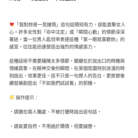
「我對妳是一見鐘情」這句話簡短有力，卻能直擊女人
心。許多女性對「命中注定」或「瞬間心動」的情節深深
著迷，當一位男人能坦率表達這種「第一眼就喜歡妳」的
感受，往往能迅速營造出強烈的情感張力。
這種話術不需要鋪陳太多情節，關鍵在於說出口的時機與
情緒真摯。在眼神交會的瞬間、在某個氛圍特別浪漫的時
刻說出，效果更佳。這不只是一句撩人的告白，更是替後
續發展創造出「不如我們試試看」的契機。
操作提示：
・請選在兩人獨處、不被打擾時說出這句話。
・語氣要自然，不用過於矯情，但要誠懇。