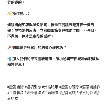
骨的邀約。
操作提示：
建議搭配笑容與溫柔語氣，像是在提議去吃宵夜一樣自
然；並視她的反應，立即調整節奏與進退空間。不強迫、
不尷尬，這才是高段數話術。
想學會更多實用的約會心理技巧？
加入我們的單次體驗聯誼，讓小秘書帶你現場實戰破解
兩性迷思！
#戀愛話術 #選項引導 #外宿暗示 #戀愛心理學 #潛意識操作
#單身聯誼 #未婚聯誼 #二婚聯誼 #戀愛實戰 #單次約會 #戀
愛諮詢