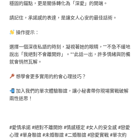
穩固的錨點，更是關係轉化為「深愛」的開端。
請記住，承諾感的表達，是讓女人心安的最佳話術。
操作提示：
選擇一個深夜私語的時刻，凝視著她的眼睛，**不急不緩地
說出「我絕對不會離開妳」。**此話一出，許多情緒與防備
就會悄然瓦解。
想學會更多實用的約會心理技巧？
加入我們的單次體驗聯誼，讓小秘書帶你現場實戰破解
兩性迷思！
#愛情承諾 #絕對不離開妳 #情感穩定 #女人的安全感 #戀愛
心理 #單身聯誼 #未婚聯誼 #二婚聯誼 #戀愛實戰 #單次約