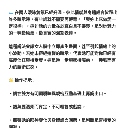
在兩人曖昧氣氛已經升溫、彼此情感與身體語言皆釋出
許多暗示時，有些話就不需要再轉彎。「與妳上床做愛一
定很棒」，這句話的力量在於直白且不猥褻，是對她魅力
的一種最原始、最真實的渴望表達。
這種說法會讓女人腦中立即產生畫面，甚至引起情緒上的
小波動。若她未拒絕這樣的暗示，代表她可能對你已經有
高度信任與接受度。這是進一步親密接觸前，一種強而有
力的話術試探。
操作提示：
・請在雙方有明顯曖昧與親密互動基礎上再說出口。
・語氣要溫柔而肯定，不可粗魯或戲謔。
・觀察她的眼神變化與身體語言回應，是判斷是否接受的
關鍵。