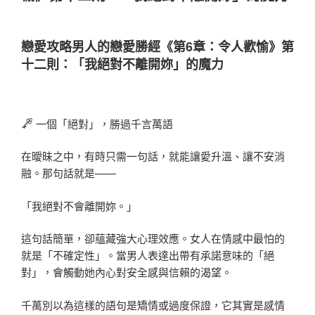
戀愛攻略男人的戀愛勝經《第6章：令人歡愉》第
十二則：「我絕對不離開妳」的魔力
一個「絕對」，勝過千言萬語
在曖昧之中，有時只需一句話，就能讓愛升溫、讓不安消
融。那句話就是——
「我絕對不會離開妳。」
這句話簡單，卻蘊藏強大心理效應。女人在情感中最怕的
就是「不確定性」。當男人表達出帶有承諾意味的「絕
對」，會觸動她內心對安全感與信賴的渴望。
千萬別以為這樣的語句是矯情或過度保證，它其實是感情