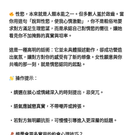
性慾，本來就是人類本能之一。但多數人羞於啟齒。當
你用這句「說到性慾，使我心情激動」，你不是粗俗地要
求對方滿足生理慾望，而是承認自己對情慾的嚮往，讓她
看見你不加掩飾的真實與坦率。
這是一種高明的話術：它並未具體描述動作，卻成功營造
出氣氛，讓對方對你的感受有了新的想像。女性願意與你
共鳴的那一刻，就是情慾認同的起點。
操作提示：
・請選在談心或情緒深入的時刻提出，忌突兀。
・語氣應誠懇真實，不帶嘲弄或誇張。
・若對方無明顯抗拒，可慢慢引導進入更深層的話題。
想學會更多實用的約會心理技巧？