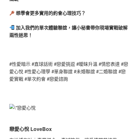
想學會更多實用的約會心理技巧？
加入我們的單次體驗聯誼，讓小秘書帶你現場實戰破解
兩性迷思！
#性愛暗示 #直球話術 #戀愛挑逗 #曖昧升溫 #情慾表達 #戀
愛心悅 #性愛心理學 #單身聯誼 #未婚聯誼 #二婚聯誼 #戀
愛實戰 #單次約會 #戀愛諮詢
戀愛心悅 LoveBox