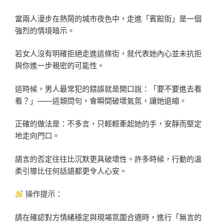
當兩人漫步在熱鬧的城市夜色中，走進「賓館街」是一個
強烈的情境暗示。
若女人沒有明確拒絕走進這條街，就代表她內心並未抗拒
與你進一步親密的可能性。
這時候，男人最常犯的錯誤就是開口說：「要不要進去看
看？」——這類問句，會瞬間破壞氣氛，讓她退縮。
正確的做法是：不多言，只輕輕牽起她的手，安靜而堅定
地走向門口。
語言的否定往往比沉默更具破壞性。許多時候，行動的溫
柔引導比任何話語都更令人心安。
操作提示：
請在確認對方情緒穩定與現場氛圍合適時，進行「無言的