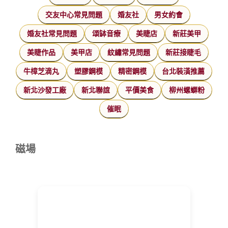
交友中心常見問題
婚友社
男女約會
婚友社常見問題
頌缽音療
美睫店
新莊美甲
美睫作品
美甲店
紋繡常見問題
新莊接睫毛
牛樟芝滴丸
塑膠鋼模
精密鋼模
台北裝潢推薦
新北沙發工廠
新北聯誼
平價美食
柳州螺螄粉
催眠
磁場