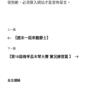
很抱歉，必須
登入
網站才能發佈留言。
上一篇
【週末一起來聽爵士】
下一篇
【第18屆梅苓盃木琴大賽 實況練習篇 】
台北頌缽