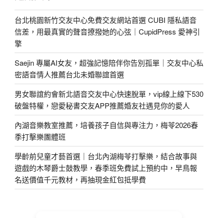
台北桃園新竹交友中心免費交友網站首選 CUBI 隱私語音
信差，用最真實的聲音撩撥她的心弦｜CupidPress 愛神引
擎
Saejin 專屬AI女友，超強記憶陪伴你告別孤單｜交友中心私
密語音情人推薦台北未婚聯誼首選
男女聯誼約會新北語音交友中心快速脫單，vip線上線下530
破盤特權，戀愛秘書交友APP推薦婚友社遇見你的愛人
內湖音樂教室推薦，培養孩子自信與專注力，梅苓2026春
季打擊樂團體班
學齡前兒童才藝首選｜台北內湖梅苓打擊樂，結合故事與
遊戲的木琴爵士鼓教學，春季班免費試上預約中，早鳥報
名送價值千元教材，再抽現金紅包抵學費