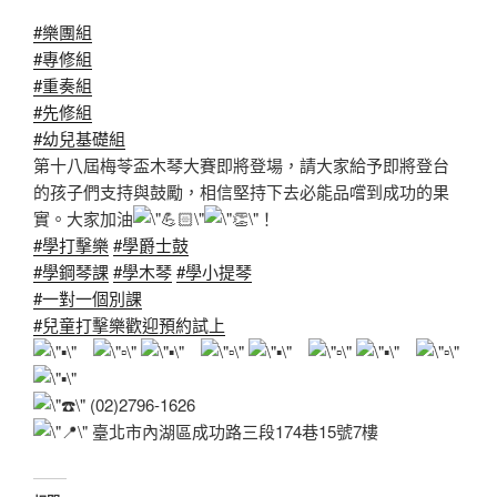
#樂團組
#專修組
#重奏組
#先修組
#幼兒基礎組
第十八屆梅苓盃木琴大賽即將登場，請大家給予即將登台
的孩子們支持與鼓勵，相信堅持下去必能品嚐到成功的果
實。大家加油
！
#學打擊樂
#學爵士鼓
#學鋼琴課
#學木琴
#學小提琴
#一對一個別課
#兒童打擊樂歡迎預約試上
(02)2796-1626
臺北市內湖區成功路三段174巷15號7樓