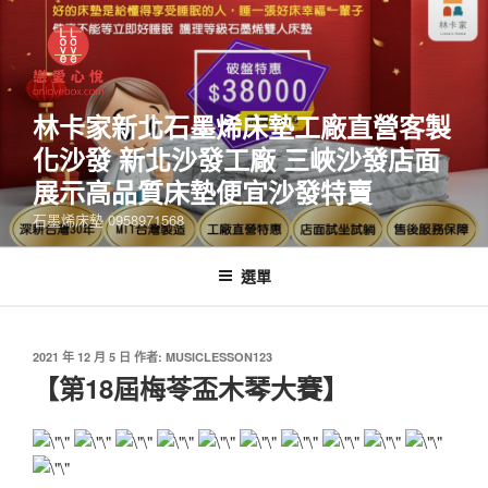
林卡家新北石墨烯床墊工廠直營客製
化沙發 新北沙發工廠 三峽沙發店面
展示高品質床墊便宜沙發特賣
石墨烯床墊 0958971568
選單
2021 年 12 月 5 日
作者:
MUSICLESSON123
【第18屆梅苓盃木琴大賽】