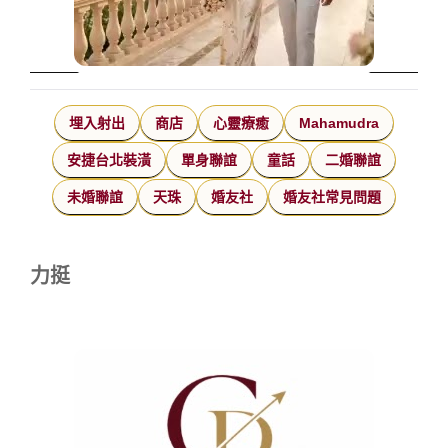
埋入射出
商店
心靈療癒
Mahamudra
安捷台北裝潢
單身聯誼
童話
二婚聯誼
未婚聯誼
天珠
婚友社
婚友社常見問題
力挺