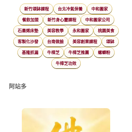
新竹頌缽課程
台北冷氣保養
中和搬家
餐飲加盟
新竹身心靈課程
中和搬家公司
石墨烯床墊
美容教學
永和搬家
桃園美食
客製化沙發
台南做臉
美容創業課程
頌缽
基隆抓漏
牛樟芝
牛樟芝推薦
螺螄粉
牛樟芝功效
阿站多