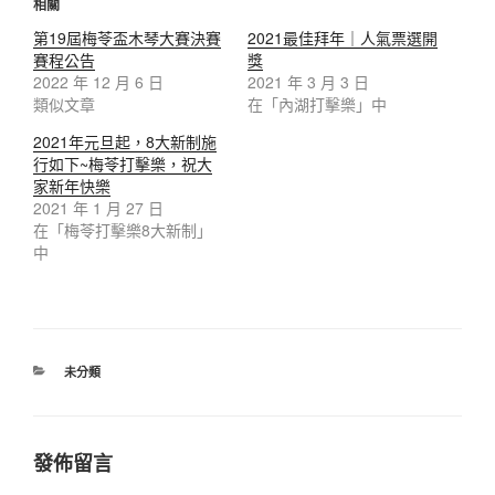
相關
第19屆梅苓盃木琴大賽決賽
2021最佳拜年｜人氣票選開
賽程公告
獎
2022 年 12 月 6 日
2021 年 3 月 3 日
類似文章
在「內湖打擊樂」中
2021年元旦起，8大新制施
行如下~梅苓打擊樂，祝大
家新年快樂
2021 年 1 月 27 日
在「梅苓打擊樂8大新制」
中
未分類
發佈留言