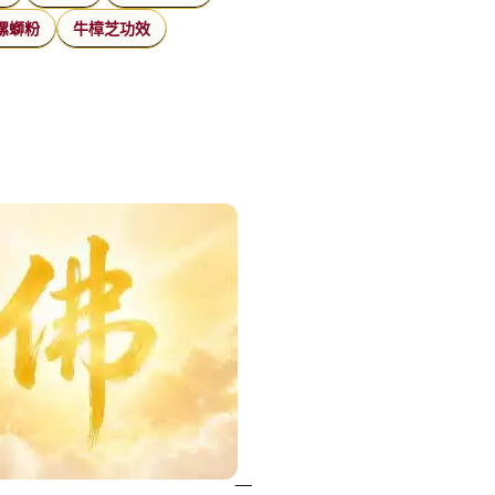
螺螄粉
牛樟芝功效