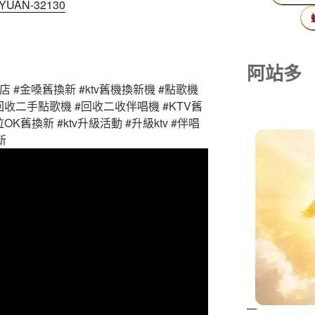
/INYUAN-32130
阿站多
店 #金嗓舊換新 #ktv舊機換新機 #點歌機
回收二手點歌機 #回收二收伴唱機 #KTV舊
K舊換新 #ktv升級活動 #升級ktv #伴唱
新