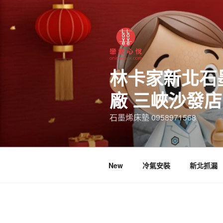
林卡家新北石
廠 三峽沙發
石墨烯床墊 0958971568
New
冷氣安裝
新北抓漏