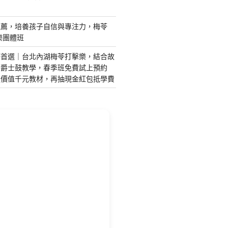
推薦，培養孩子自信與專注力，梅苓
樂團體班
藝首選｜台北內湖梅苓打擊樂，結合故
琴爵士鼓教學，春季班免費試上預約
送價值千元教材，再抽現金紅包抵學費