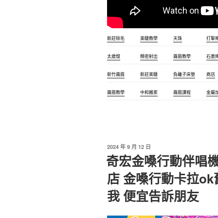
新莊除毛
美睫教學
天珠
打擊
太歲燈
精密射出
霧眉教學
石墨
新竹霧眉
新莊美睫
負離子床墊
商店
霧眉教學
中和搬家
霧眉課程
金屬
2024 年 9 月 12 日
奇宏金嗓行動伴唱機
店 金嗓行動卡拉o
我 便宜告訴朋友