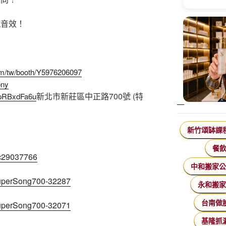
撼音效！
com/tw/booth/Y5976206097
ony
新北市新莊區中正路700號 (特
37pRBxdFa6u
新竹頌缽課
餐
ic29037766
中和搬家
/SuperSong700-32287
永和搬
台南做
/SuperSong700-32071
基隆抓