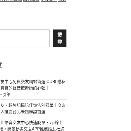
搜
尋
章
友中心免費交友網站首選 CUBI 隱私
最真實的聲音撩撥她的心弦｜
 愛神引擎
屬AI女友，超強記憶陪伴你告別孤單｜交友
情人推薦台北未婚聯誼首選
北語音交友中心快速脫單，vip線上
特權，戀愛秘書交友APP推薦婚友社遇