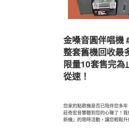
金嗓音圓伴唱機 #
整套舊機回收最多
限量10套售完為止
從速！
您家的點歌機是否已陪伴您多年
莊奇宏音響聽到您的心聲了！我
新機』的限時活動，讓您輕鬆升