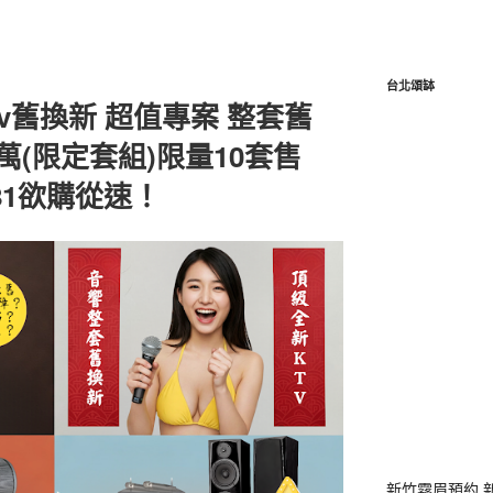
台北頌缽
tv舊換新 超值專案 整套舊
萬(限定套組)限量10套售
881欲購從速！
新竹霧眉預約