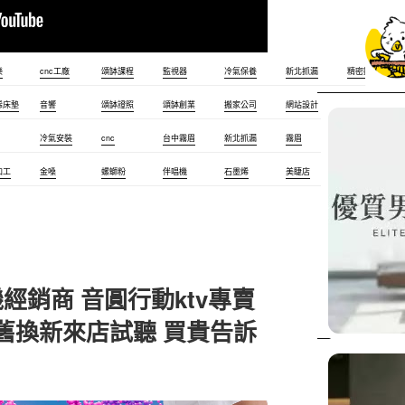
樂
cnc工廠
頌缽課程
監視器
冷氣保養
新北抓漏
精密鋼模
烯床墊
音響
頌缽證照
頌缽創業
搬家公司
網站設計
美甲店
冷氣安裝
cnc
台中霧眉
新北抓漏
霧眉
台北裝潢
加工
金嗓
螺螄粉
伴唱機
石墨烯
美睫店
精密射出
經銷商 音圓行動ktv專賣
k舊換新來店試聽 買貴告訴