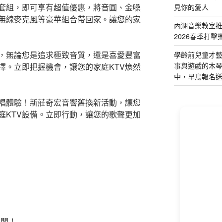
套組，即可享有超值優惠，將音圓、金嗓
見你的愛人
無線麥克風等豪華組合帶回家。讓您的家
內湖音樂教室
2026春季打擊
，無論您是追求極致音質，還是喜愛豐富
學齡前兒童才
事與遊戲的木
擇。立即把握機會，讓您的家庭KTV煥然
中，早鳥報名
唱體驗！新莊奇宏音響舊換新活動，讓您
庭KTV設備。立即行動，讓您的歌聲更加
！
詢問！