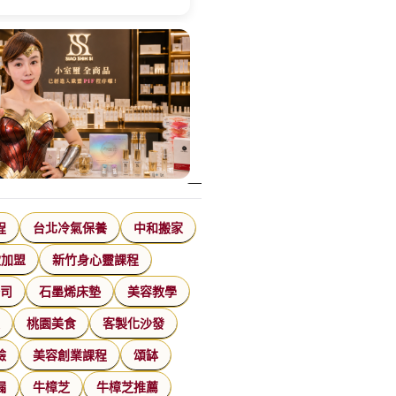
程
台北冷氣保養
中和搬家
飲加盟
新竹身心靈課程
公司
石墨烯床墊
美容教學
家
桃園美食
客製化沙發
臉
美容創業課程
頌缽
漏
牛樟芝
牛樟芝推薦