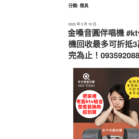
分類:
模具
2025 年 3 月 10 日
金嗓音圓伴唱機 #k
機回收最多可折抵3
完為止！0935920