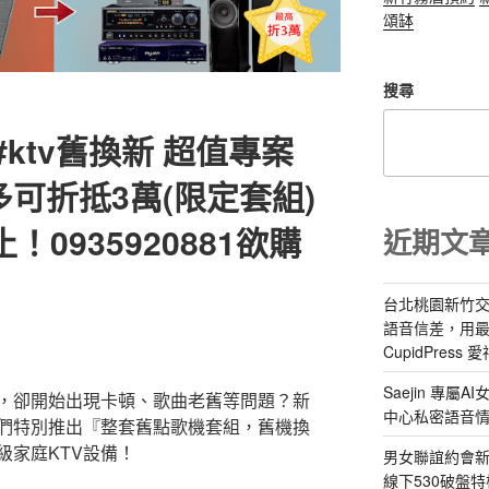
頌缽
搜尋
ktv舊換新 超值專案
可折抵3萬(限定套組)
！0935920881欲購
近期文
台北桃園新竹交
語音信差，用
CupidPress
Saejin 專
，卻開始出現卡頓、歌曲老舊等問題？新
中心私密語音
們特別推出『整套舊點歌機套組，舊機換
級家庭KTV設備！
男女聯誼約會新
線下530破盤