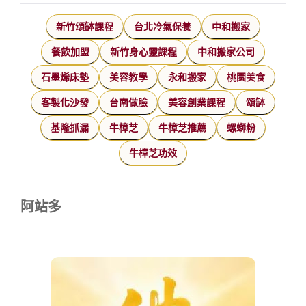
新竹頌缽課程
台北冷氣保養
中和搬家
餐飲加盟
新竹身心靈課程
中和搬家公司
石墨烯床墊
美容教學
永和搬家
桃園美食
客製化沙發
台南做臉
美容創業課程
頌缽
基隆抓漏
牛樟芝
牛樟芝推薦
螺螄粉
牛樟芝功效
阿站多