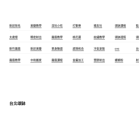
新莊除毛
美睫教學
深坑小吃
打擊樂
婚友社
頌缽課程
監
太歲燈
精密射出
霧眉教學
桃花運
紋繡教學
頌缽證照
頌
新竹霧眉
新莊美睫
單身聯誼
感情和合
冷氣安裝
cnc
台
霧眉教學
中和搬家
霧眉課程
金屬加工
塑膠射出
螺螄粉
射
台北頌缽