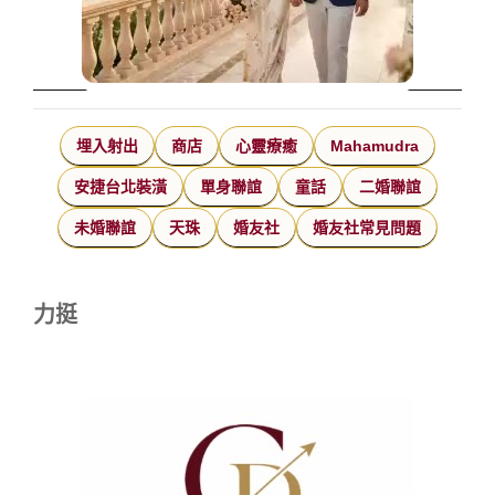
埋入射出
商店
心靈療癒
Mahamudra
安捷台北裝潢
單身聯誼
童話
二婚聯誼
未婚聯誼
天珠
婚友社
婚友社常見問題
力挺