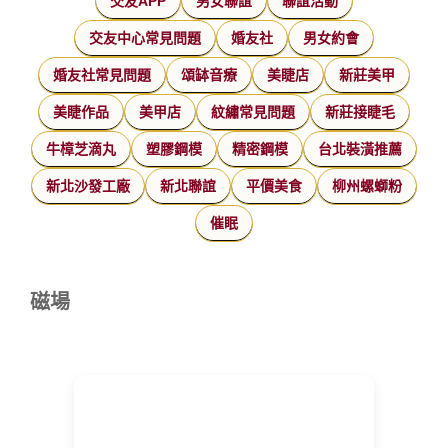
交友APP
男女聯誼
聯誼活動
交友中心常見問題
婚友社
男女約會
婚友社常見問題
頌缽音療
美睫店
新莊美甲
美睫作品
美甲店
紋繡常見問題
新莊接睫毛
牛樟芝滴丸
塑膠鋼模
精密鋼模
台北裝潢推薦
新北沙發工廠
新北聯誼
平價美食
柳州螺螄粉
催眠
磁場