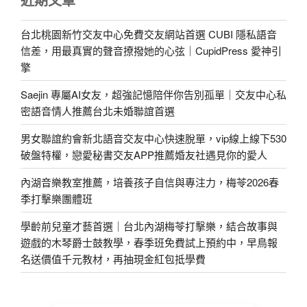
台北桃園新竹交友中心免費交友網站首選 CUBI 隱私語音
信差，用最真實的聲音撩撥她的心弦｜CupidPress 愛神引
擎
Saejin 專屬AI女友，超強記憶陪伴你告別孤單｜交友中心私
密語音情人推薦台北未婚聯誼首選
男女聯誼約會新北語音交友中心快速脫單，vip線上線下530
破盤特權，戀愛秘書交友APP推薦婚友社遇見你的愛人
內湖音樂教室推薦，培養孩子自信與專注力，梅苓2026春
季打擊樂團體班
學齡前兒童才藝首選｜台北內湖梅苓打擊樂，結合故事與
遊戲的木琴爵士鼓教學，春季班免費試上預約中，早鳥報
名送價值千元教材，再抽現金紅包抵學費