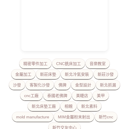
精密零件加工
CNC銑床加工
音樂教室
金屬加工
新莊床墊
新北冷氣安裝
新莊沙發
沙發
客製化沙發
佛牌
金型設計
新北抓漏
cnc工廠
泰國老佛牌
美睫店
美甲
新北床墊工廠
相親
新北素料
mold manufacture
MIM金屬粉末射出
新竹cnc
新竹交友中心