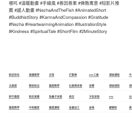
哪吒 #溫暖動畫 #手繪風 #善因善果 #佛教寓意 #短影片推
薦 #感人動畫 #NezhaAndTheFish #AnimatedShort
#BuddhistStory #KarmaAndCompassion #Gratitude
#Nezha #HeartwarmingAnimation #IllustrationStyle
#Kindness #SpiritualTale #ShortFilm #2MinuteStory
新莊除毛
美睫教學
天珠
打擊樂
cnc工廠
頌缽課程
牛
太歲燈
精密射出
霧眉教學
石墨烯床墊
音響
頌缽證照
頌
新竹霧眉
新莊美睫
負離子床墊
商店
冷氣安裝
cnc
台
霧眉教學
中和搬家
霧眉課程
金屬加工
金嗓
螺螄粉
素