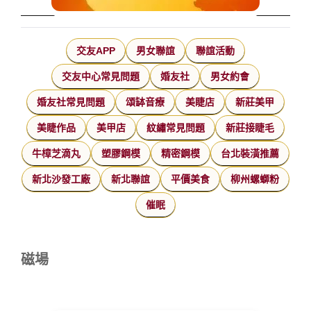
交友APP
男女聯誼
聯誼活動
交友中心常見問題
婚友社
男女約會
婚友社常見問題
頌缽音療
美睫店
新莊美甲
美睫作品
美甲店
紋繡常見問題
新莊接睫毛
牛樟芝滴丸
塑膠鋼模
精密鋼模
台北裝潢推薦
新北沙發工廠
新北聯誼
平價美食
柳州螺螄粉
催眠
磁場