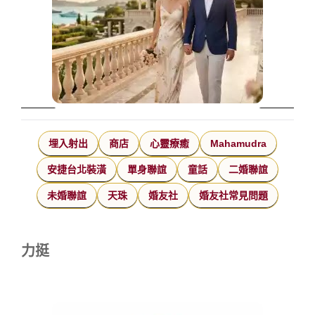
埋入射出
商店
心靈療癒
Mahamudra
安捷台北裝潢
單身聯誼
童話
二婚聯誼
未婚聯誼
天珠
婚友社
婚友社常見問題
力挺