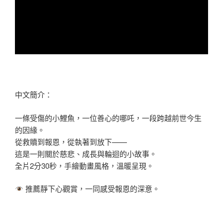
中文簡介：
一條受傷的小鯉魚，一位善心的哪吒，一段跨越前世今生
的因緣。
從救贖到報恩，從執著到放下——
這是一則關於慈悲、成長與輪迴的小故事。
全片2分30秒，手繪動畫風格，溫暖呈現。
推薦靜下心觀賞，一同感受報恩的深意。