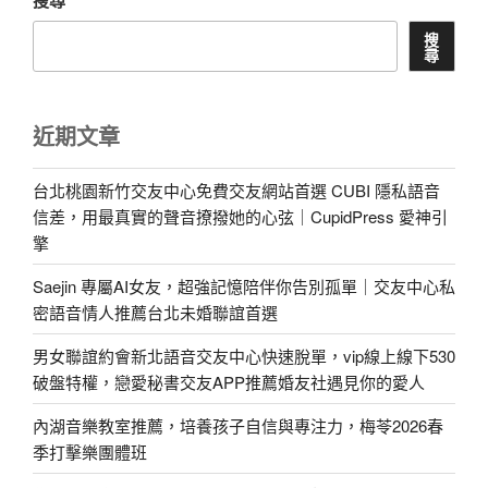
搜
尋
近期文章
台北桃園新竹交友中心免費交友網站首選 CUBI 隱私語音
信差，用最真實的聲音撩撥她的心弦｜CupidPress 愛神引
擎
Saejin 專屬AI女友，超強記憶陪伴你告別孤單｜交友中心私
密語音情人推薦台北未婚聯誼首選
男女聯誼約會新北語音交友中心快速脫單，vip線上線下530
破盤特權，戀愛秘書交友APP推薦婚友社遇見你的愛人
內湖音樂教室推薦，培養孩子自信與專注力，梅苓2026春
季打擊樂團體班