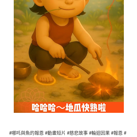
#哪吒與魚的報恩 #動畫短片 #慈悲故事 #輪迴因果 #報恩 #