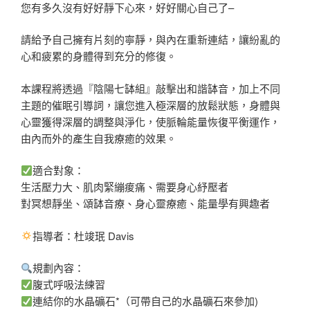
您有多久沒有好好靜下心來，好好關心自己了–
請給予自己擁有片刻的寧靜，與內在重新連結，讓紛亂的
心和疲累的身體得到充分的修復。
本課程將透過『陰陽七缽組』敲擊出和諧缽音，加上不同
主題的催眠引導詞，讓您進入極深層的放鬆狀態，身體與
心靈獲得深層的調整與淨化，使脈輪能量恢復平衡運作，
由內而外的產生自我療癒的效果。
適合對象：
生活壓力大、肌肉緊繃痠痛、需要身心紓壓者
對冥想靜坐、頌缽音療、身心靈療癒、能量學有興趣者
指導者：杜竣珉 Davis
規劃內容：
腹式呼吸法練習
連結你的水晶礦石*（可帶自己的水晶礦石來參加)