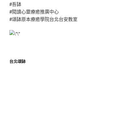
#吾缽
#閱讀心靈療癒推廣中心
#頌缽原本療癒學院台北台安教室
台北頌缽