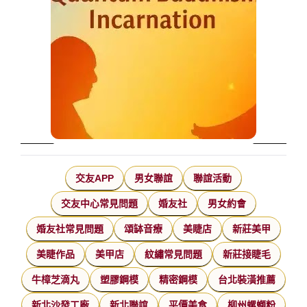
交友APP
男女聯誼
聯誼活動
交友中心常見問題
婚友社
男女約會
婚友社常見問題
頌缽音療
美睫店
新莊美甲
美睫作品
美甲店
紋繡常見問題
新莊接睫毛
牛樟芝滴丸
塑膠鋼模
精密鋼模
台北裝潢推薦
新北沙發工廠
新北聯誼
平價美食
柳州螺螄粉