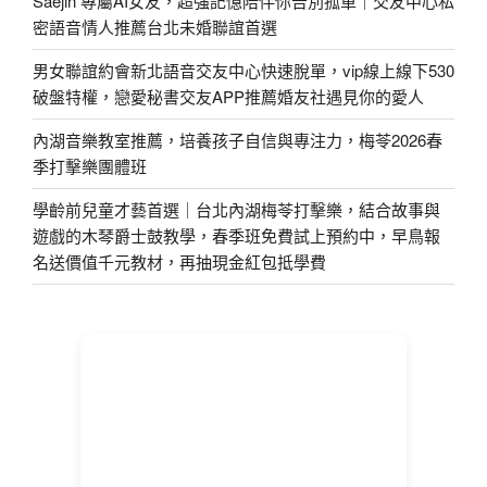
Saejin 專屬AI女友，超強記憶陪伴你告別孤單｜交友中心私
密語音情人推薦台北未婚聯誼首選
男女聯誼約會新北語音交友中心快速脫單，vip線上線下530
破盤特權，戀愛秘書交友APP推薦婚友社遇見你的愛人
內湖音樂教室推薦，培養孩子自信與專注力，梅苓2026春
季打擊樂團體班
學齡前兒童才藝首選｜台北內湖梅苓打擊樂，結合故事與
遊戲的木琴爵士鼓教學，春季班免費試上預約中，早鳥報
名送價值千元教材，再抽現金紅包抵學費