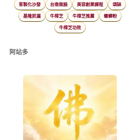
客製化沙發
台南做臉
美容創業課程
頌缽
基隆抓漏
牛樟芝
牛樟芝推薦
螺螄粉
牛樟芝功效
阿站多