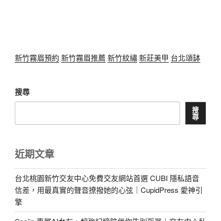
新竹霧眉預約
新竹霧眉推薦
新竹紋繡
新莊美甲
台北頌缽
搜尋
搜
尋
近期文章
台北桃園新竹交友中心免費交友網站首選 CUBI 隱私語音
信差，用最真實的聲音撩撥她的心弦｜CupidPress 愛神引
擎