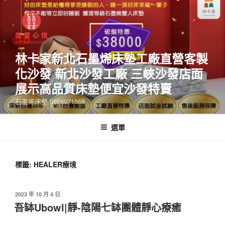
林卡家新北石墨烯床墊工廠直營客製
化沙發 新北沙發工廠 三峽沙發店面
展示高品質床墊便宜沙發特賣
石墨烯床墊 0958971568
選單
標籤:
HEALER療境
2023 年 10 月 4 日
吾缽Ubowl|靜-陰陽七缽團體靜心療癒