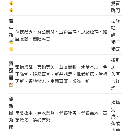
雙喜
臨門
賀
家族
生
延
孫枝啟秀、秀茁蘭芽、玉筍呈祥、瓜瓞延祥、飴
孫
續，
座騰歡、蘭階添喜
添丁
添喜
遷新
賀
棠構增輝、美輪美奐、華廈開新、鴻猷丕展、金
居、
遷
玉滿堂、瑞靄華堂、新基鼎足、偉哉新居、堂構
入厝
居
更新、福地傑人、堂開華廈、煥然一新
吉祥
語
賀
建築
新
完
屋
良禽擇木、喬木鶯聲、鶯遷吐吉、鶯遷喬木、高
成、
落
第鶯遷、德必有鄰
落成
成
典禮