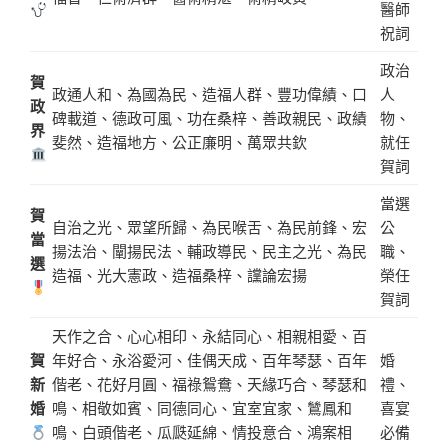
醫師
祝詞
政治
賀
政通人和、為國為民、造福人群、豐功偉績、口
人
政
碑載道、德政可風、功在桑梓、善政親民、政績
物、
界
斐然、造福地方、公正廉明、萬眾共欽
就任
賀詞
當選
賀
自治之光、眾望所歸、為民喉舌、為民前鋒、宏
公
當
揚法治、闡揚民法、輔政導民、民主之光、為民
職、
選
造福、光大憲政、造福桑梓、讜論宏揚
榮任
賀詞
天作之合、心心相印、永結同心、相親相愛、百
賀
年好合、永浴愛河、佳偶天成、百年琴瑟、百年
婚
新
偕老、花好月圓、福祿鴛鴦、天緣巧合、琴瑟和
禮、
婚
鳴、相敬如賓、同德同心、宜室宜家、鷥鳳和
喜宴
鳴、白頭偕老、瓜瓞延綿、情投意合、鴻案相
必備