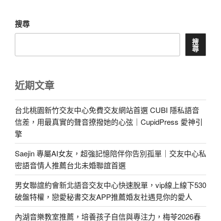
搜尋
搜
尋
近期文章
台北桃園新竹交友中心免費交友網站首選 CUBI 隱私語音
信差，用最真實的聲音撩撥她的心弦｜CupidPress 愛神引
擎
Saejin 專屬AI女友，超強記憶陪伴你告別孤單｜交友中心私
密語音情人推薦台北未婚聯誼首選
男女聯誼約會新北語音交友中心快速脫單，vip線上線下530
破盤特權，戀愛秘書交友APP推薦婚友社遇見你的愛人
內湖音樂教室推薦，培養孩子自信與專注力，梅苓2026春