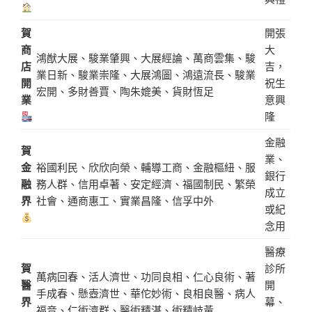
賀
開張
商
大
鴻猷大展、駿業肇興、大展經論、萬商雲集、駿
店
吉，
業日新、駿業崇隆、大展鴻圖、鴻遠流長、駿業
開
祝生
宏開、多財善賈、陶朱媲美、貨財恆足
業
意興
隆
金融
賀
業、
金
裕國利民、欣欣向榮、輔導工商、金融樞紐、服
銀行
融
務人群、信用卓著、安定經濟、福國制民、繁榮
成立
界
社會、通商惠工、實業昌隆、信孚中外
或紀
念用
醫療
賀
診所
萬病回春、活人濟世、功同良相、仁心良術、著
醫
開
手成春、懸壺濟世、華佗妙術、良相良醫、病人
界
幕、
福音、仁術濟群、醫術精湛、術精岐黃