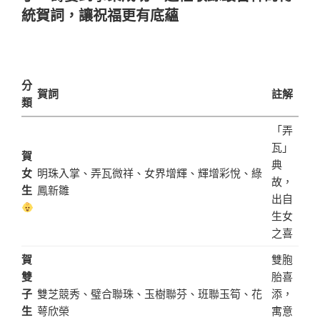
統賀詞，讓祝福更有底蘊
分
賀詞
註解
類
「弄
瓦」
賀
典
女
明珠入掌、弄瓦微祥、女界增輝、輝增彩悅、綠
故，
生
鳳新雛
出自
生女
之喜
賀
雙胞
雙
胎喜
子
雙芝競秀、璧合聯珠、玉樹聯芬、班聯玉筍、花
添，
生
萼欣榮
寓意