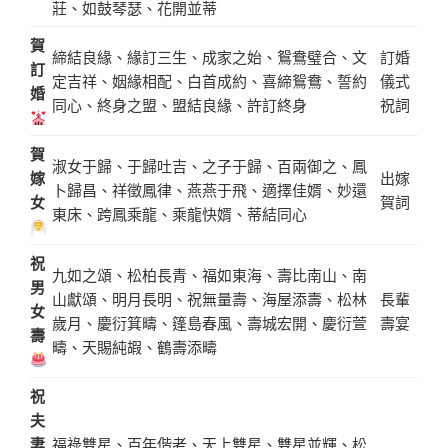
莊、如鼓琴瑟、花開並蒂
賀
締結良緣、緣訂三生、成家之始、鴛鴦璧合、文
訂婚
訂
定吉祥、姻緣相配、白首成約、喜締鴛鴦、誓約
儀式
婚
同心、終身之盟、盟結良緣、許訂終身
祝詞
賀
淑女于歸、于歸吐吉、之子于歸、百兩御之、鳳
嫁
出嫁
卜歸昌、祥徵鳳律、燕燕于飛、適擇佳婿、妙還
女
賀詞
東床、跨鳳乘龍、乘龍快婿、蒂結同心
祝
九如之頌、松柏長青、福如東海、壽比南山、南
男
山獻頌、明月長明、祝無量壽、海屋添壽、松林
長輩
女
歲月、慶衍箕疇、篷島春風、壽城宏開、慶衍萱
壽宴
壽
疇、天賜純嘏、鶴壽添疇
祝
夫
妻
福祿雙星、百年偕老、天上雙星、雙星並輝、松