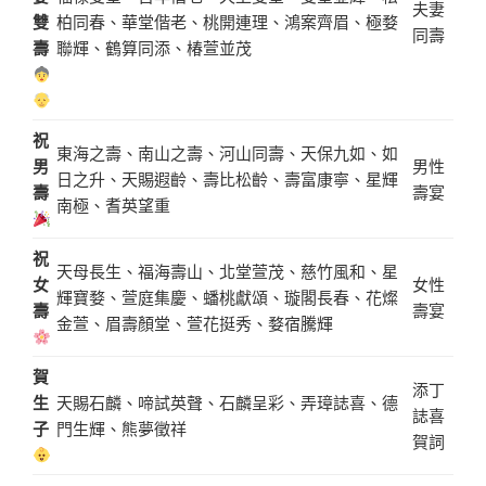
夫妻
雙
柏同春、華堂偕老、桃開連理、鴻案齊眉、極婺
同壽
壽
聯輝、鶴算同添、椿萱並茂
祝
東海之壽、南山之壽、河山同壽、天保九如、如
男
男性
日之升、天賜遐齡、壽比松齡、壽富康寧、星輝
壽
壽宴
南極、耆英望重
祝
天母長生、福海壽山、北堂萱茂、慈竹風和、星
女
女性
輝寶婺、萱庭集慶、蟠桃獻頌、璇閣長春、花燦
壽
壽宴
金萱、眉壽顏堂、萱花挺秀、婺宿騰輝
賀
添丁
生
天賜石麟、啼試英聲、石麟呈彩、弄璋誌喜、德
誌喜
子
門生輝、熊夢徵祥
賀詞