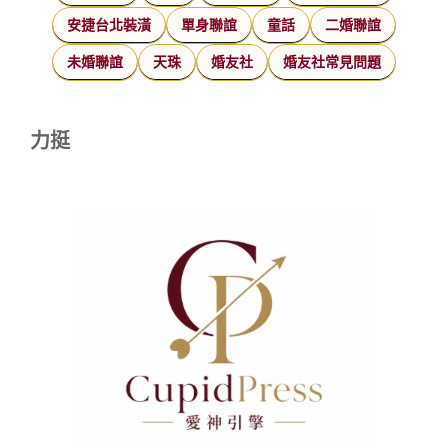
安捷台北裝潢
單身聯誼
童話
二婚聯誼
未婚聯誼
天珠
婚友社
婚友社常見問題
力挺