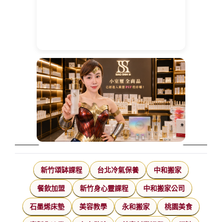
新竹頌缽課程
台北冷氣保養
中和搬家
餐飲加盟
新竹身心靈課程
中和搬家公司
石墨烯床墊
美容教學
永和搬家
桃園美食