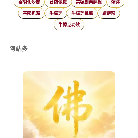
客製化沙發
台南做臉
美容創業課程
頌缽
基隆抓漏
牛樟芝
牛樟芝推薦
螺螄粉
牛樟芝功效
阿站多