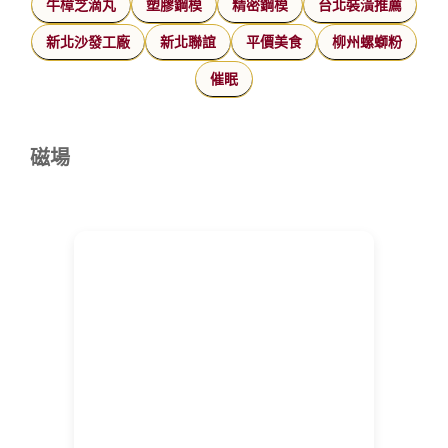
牛樟芝滴丸
塑膠鋼模
精密鋼模
台北裝潢推薦
新北沙發工廠
新北聯誼
平價美食
柳州螺螄粉
催眠
磁場