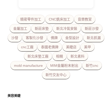
精密零件加工
CNC銑床加工
音樂教室
金屬加工
新莊床墊
新北冷氣安裝
新莊沙發
沙發
客製化沙發
佛牌
金型設計
新北抓漏
cnc工廠
泰國老佛牌
美睫店
美甲
新北床墊工廠
相親
新北素料
mold manufacture
MIM金屬粉末射出
新竹cnc
新竹交友中心
美容美睫