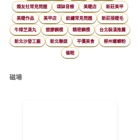
婚友社常見問題
頌缽音療
美睫店
新莊美甲
美睫作品
美甲店
紋繡常見問題
新莊接睫毛
牛樟芝滴丸
塑膠鋼模
精密鋼模
台北裝潢推薦
新北沙發工廠
新北聯誼
平價美食
柳州螺螄粉
催眠
磁場