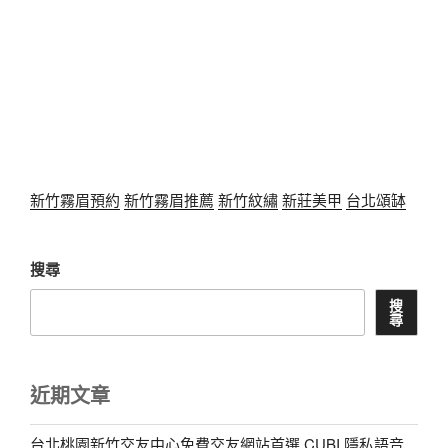
新竹霧眉預約
新竹霧眉推薦
新竹紋繡
新莊美甲
台北頌缽
搜尋
搜
尋
近期文章
台北桃園新竹交友中心免費交友網站首選 CUBI 隱私語音