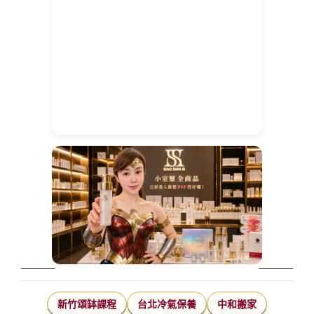
新竹頌缽課程
台北冷氣保養
中和搬家