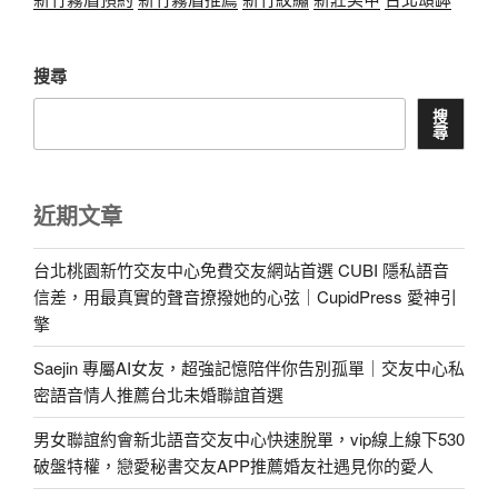
搜尋
搜
尋
近期文章
台北桃園新竹交友中心免費交友網站首選 CUBI 隱私語音
信差，用最真實的聲音撩撥她的心弦｜CupidPress 愛神引
擎
Saejin 專屬AI女友，超強記憶陪伴你告別孤單｜交友中心私
密語音情人推薦台北未婚聯誼首選
男女聯誼約會新北語音交友中心快速脫單，vip線上線下530
破盤特權，戀愛秘書交友APP推薦婚友社遇見你的愛人