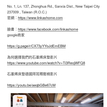
No. 1, Ln. 137, Zhonghua Rd., Sanxia Dist., New Taipei City
237009 , Taiwan (R.O.C.)
官網︰
https://www.linkashome.com
臉書︰
https://www.facebook.com/linkashome
google商家
https://g.page/r/CX73yYYoJdEmEBM
為何選擇我們的石墨烯床墊影片
https://www.youtube.com/watch?v=Ti3ReojWFQ8
石墨烯床墊德國拜耳釋壓棉影片
https://youtu.be/aeqbGBe67cM