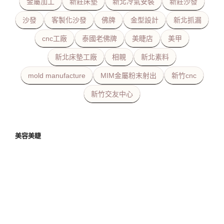
金屬加工
新莊床墊
新北冷氣安裝
新莊沙發
沙發
客製化沙發
佛牌
金型設計
新北抓漏
cnc工廠
泰國老佛牌
美睫店
美甲
新北床墊工廠
相親
新北素料
mold manufacture
MIM金屬粉末射出
新竹cnc
新竹交友中心
美容美睫