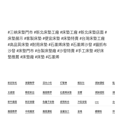
#三峽床墊門市 #新北床墊工廠 #床墊工廠 #新北床墊店面 #
床墊展示 #客製床墊 #便宜床墊 #床墊特賣 #台灣床墊工廠
#高品質床墊 #耐用床墊 #石墨烯床墊 #石墨烯沙發 #貓抓布
沙發 #床墊門市 #台製床墊廠 #沙發特賣 #手工床墊 #好床
墊推薦 #床墊廠 #床墊 #石墨烯
新莊除毛
美睫教學
深坑小吃
打擊樂
婚友社
頌缽課程
監
太歲燈
精密射出
霧眉教學
石墨烯床墊
音響
頌缽證照
頌
新竹霧眉
新莊美睫
負離子床墊
感情和合
冷氣安裝
cnc
台
霧眉教學
中和搬家
霧眉課程
金屬加工
金嗓
螺螄粉
伴