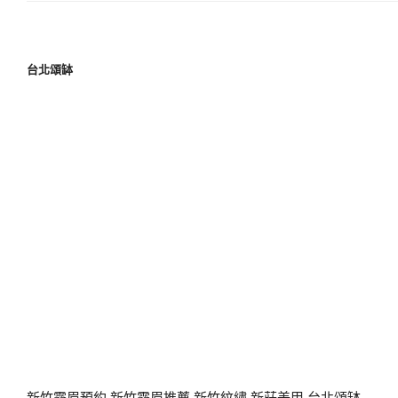
台北頌缽
新竹霧眉預約
新竹霧眉推薦
新竹紋繡
新莊美甲
台北頌缽