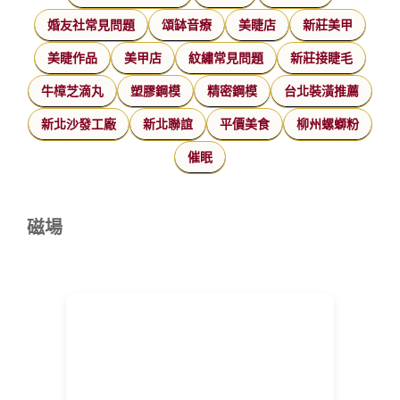
婚友社常見問題
頌缽音療
美睫店
新莊美甲
美睫作品
美甲店
紋繡常見問題
新莊接睫毛
牛樟芝滴丸
塑膠鋼模
精密鋼模
台北裝潢推薦
新北沙發工廠
新北聯誼
平價美食
柳州螺螄粉
催眠
磁場