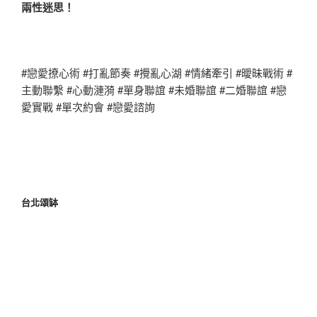
兩性迷思！
#戀愛撩心術 #打亂節奏 #攪亂心湖 #情緒牽引 #曖昧戰術 #
主動聯繫 #心動漣漪 #單身聯誼 #未婚聯誼 #二婚聯誼 #戀
愛實戰 #單次約會 #戀愛諮詢
台北頌缽