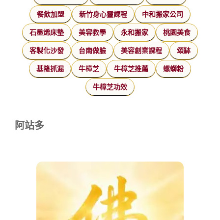
餐飲加盟
新竹身心靈課程
中和搬家公司
石墨烯床墊
美容教學
永和搬家
桃園美食
客製化沙發
台南做臉
美容創業課程
頌缽
基隆抓漏
牛樟芝
牛樟芝推薦
螺螄粉
牛樟芝功效
阿站多