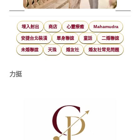
埋入射出
商店
心靈療癒
Mahamudra
安捷台北裝潢
單身聯誼
童話
二婚聯誼
未婚聯誼
天珠
婚友社
婚友社常見問題
力挺