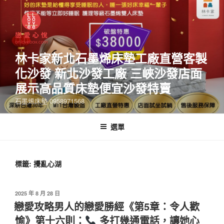
林卡家新北石墨烯床墊工廠直營客製
化沙發 新北沙發工廠 三峽沙發店面
展示高品質床墊便宜沙發特賣
石墨烯床墊 0958971568
選單
標籤:
攪亂心湖
2025 年 8 月 28 日
戀愛攻略男人的戀愛勝經《第5章：令人歡
愉》第十六則：
多打幾通電話，讓她心