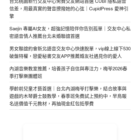
台北桃園新竹交友中心免費交友網站首選 CUBI 隱私語音
信差，用最真實的聲音撩撥她的心弦｜CupidPress 愛神引
擎
Saejin 專屬AI女友，超強記憶陪伴你告別孤單｜交友中心私
密語音情人推薦台北未婚聯誼首選
男女聯誼約會新北語音交友中心快速脫單，vip線上線下530
破盤特權，戀愛秘書交友APP推薦婚友社遇見你的愛人
內湖音樂教室推薦，培養孩子自信與專注力，梅苓2026春
季打擊樂團體班
學齡前兒童才藝首選｜台北內湖梅苓打擊樂，結合故事與
遊戲的木琴爵士鼓教學，春季班免費試上預約中，早鳥報
名送價值千元教材，再抽現金紅包抵學費