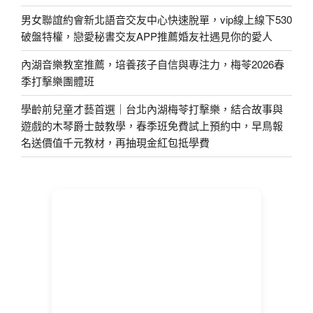
男女聯誼約會新北語音交友中心快速脫單，vip線上線下530
破盤特權，戀愛秘書交友APP推薦婚友社遇見你的愛人
內湖音樂教室推薦，培養孩子自信與專注力，梅苓2026春
季打擊樂團體班
學齡前兒童才藝首選｜台北內湖梅苓打擊樂，結合故事與
遊戲的木琴爵士鼓教學，春季班免費試上預約中，早鳥報
名送價值千元教材，再抽現金紅包抵學費