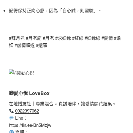
記得保持正向心態，因為「自心誠，則靈驗」。
#拜月老 #月老廟 #月老 #求姻緣 #紅線 #姻緣線 #愛情 #婚
姻 #感情順遂 #還願
戀愛心悅 LoveBox
在地婚友社｜專業媒合 × 真誠陪伴，讓愛情開花結果。
0922397062
Line：
https://lin.ee/Bn5Mzjw
官網：