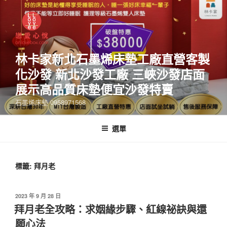
林卡家新北石墨烯床墊工廠直營客製
化沙發 新北沙發工廠 三峽沙發店面
展示高品質床墊便宜沙發特賣
石墨烯床墊 0958971568
選單
標籤:
拜月老
2023 年 9 月 28 日
拜月老全攻略：求姻緣步驟、紅線祕訣與還
願心法