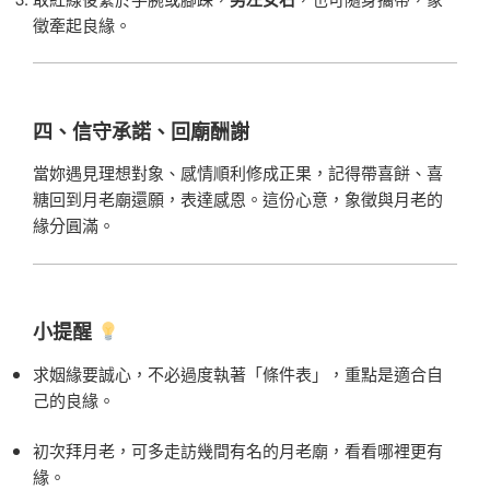
徵牽起良緣。
四、信守承諾、回廟酬謝
當妳遇見理想對象、感情順利修成正果，記得帶喜餅、喜
糖回到月老廟還願，表達感恩。這份心意，象徵與月老的
緣分圓滿。
小提醒
求姻緣要誠心，不必過度執著「條件表」，重點是適合自
己的良緣。
初次拜月老，可多走訪幾間有名的月老廟，看看哪裡更有
緣。