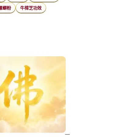
螺螄粉
牛樟芝功效