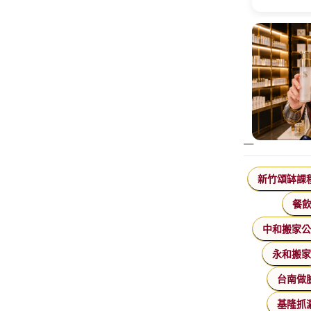
新竹頌缽課
餐
中和搬家
永和搬
台南做
基隆抓