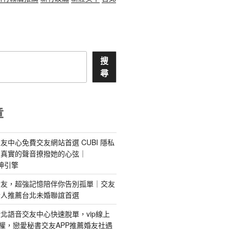
搜
尋
章
友中心免費交友網站首選 CUBI 隱私
最真實的聲音撩撥她的心弦｜
 愛神引擎
屬AI女友，超強記憶陪伴你告別孤單｜交友
情人推薦台北未婚聯誼首選
北語音交友中心快速脫單，vip線上
特權，戀愛秘書交友APP推薦婚友社遇