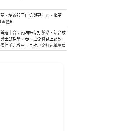
推薦，培養孩子自信與專注力，梅苓
樂團體班
藝首選｜台北內湖梅苓打擊樂，結合故
琴爵士鼓教學，春季班免費試上預約
送價值千元教材，再抽現金紅包抵學費