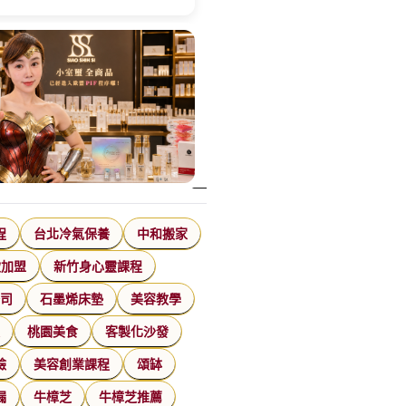
程
台北冷氣保養
中和搬家
飲加盟
新竹身心靈課程
公司
石墨烯床墊
美容教學
家
桃園美食
客製化沙發
臉
美容創業課程
頌缽
漏
牛樟芝
牛樟芝推薦