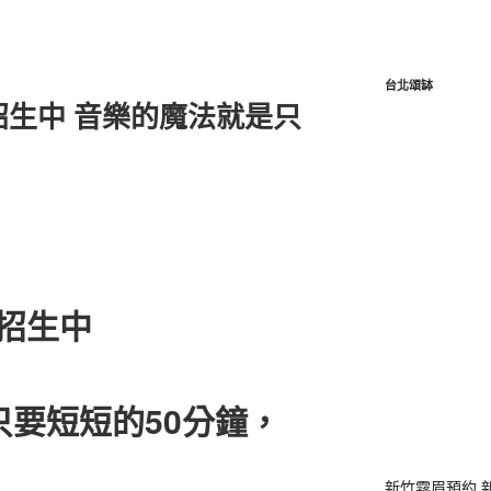
台北頌缽
招生中 音樂的魔法就是只
大招生中
要短短的50分鐘，
新竹霧眉預約