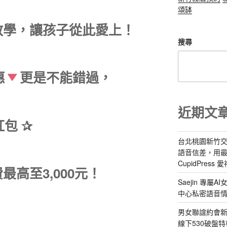
頌缽
教學，讓孩子從此愛上！
搜尋
惠
更是不能錯過，
近期文
包 ✰
台北桃園新竹交
語音信差，用
CupidPress
高至3,000元！
Saejin 專
中心私密語音
男女聯誼約會新
線下530破盤