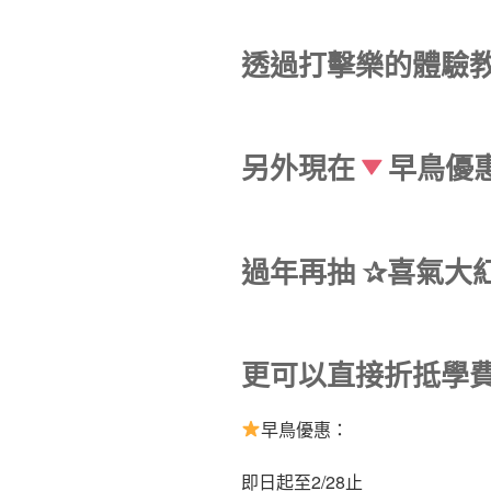
透過打擊樂的體驗
另外現在
早鳥優
過年再抽 ✰喜氣大紅
更可以直接折抵學費最
早鳥優惠：
即日起至2/28止