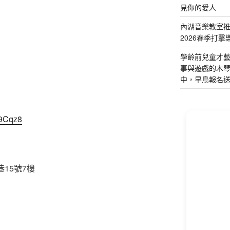
見你的愛人
內湖音樂教室
2026春季打擊
學齡前兒童才
事與遊戲的木
中，早鳥報名
V9Cqz8
15號7樓