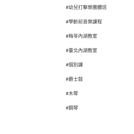
#幼兒打擊樂團體班
#學齡前音樂課程
#梅苓內湖教室
#臺北內湖教室
#個別課
#爵士鼓
#木琴
#鋼琴