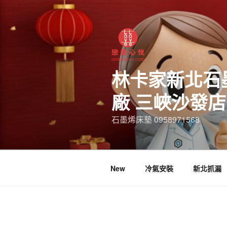
林卡家新北石
廠 三峽沙發
石墨烯床墊 0958971568
New
冷氣安裝
新北抓漏