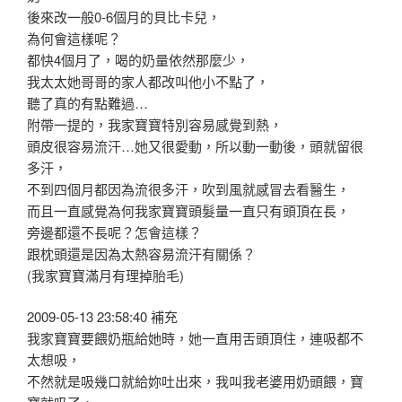
後來改一般0-6個月的貝比卡兒，
為何會這樣呢？
都快4個月了，喝的奶量依然那麼少，
我太太她哥哥的家人都改叫他小不點了，
聽了真的有點難過…
附帶一提的，我家寶寶特別容易感覺到熱，
頭皮很容易流汗…她又很愛動，所以動一動後，頭就留很
多汗，
不到四個月都因為流很多汗，吹到風就感冒去看醫生，
而且一直感覺為何我家寶寶頭髮量一直只有頭頂在長，
旁邊都還不長呢？怎會這樣？
跟枕頭還是因為太熱容易流汗有關係？
(我家寶寶滿月有理掉胎毛)
2009-05-13 23:58:40 補充
我家寶寶要餵奶瓶給她時，她一直用舌頭頂住，連吸都不
太想吸，
不然就是吸幾口就給妳吐出來，我叫我老婆用奶頭餵，寶