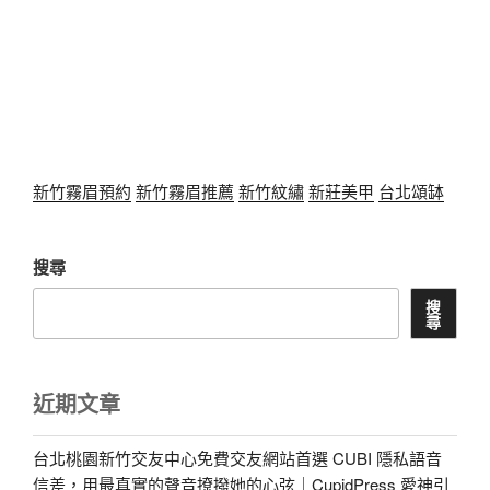
新竹霧眉預約
新竹霧眉推薦
新竹紋繡
新莊美甲
台北頌缽
搜尋
搜
尋
近期文章
台北桃園新竹交友中心免費交友網站首選 CUBI 隱私語音
信差，用最真實的聲音撩撥她的心弦｜CupidPress 愛神引