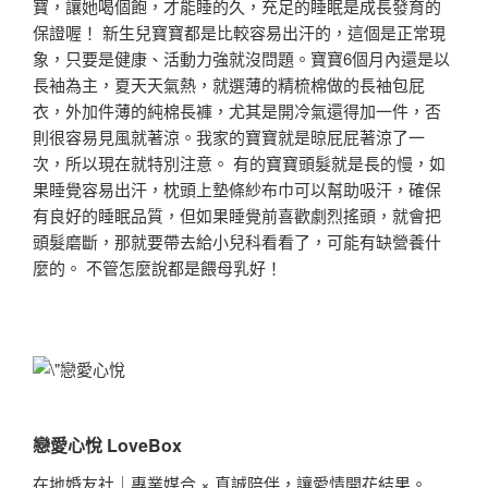
寶，讓她喝個飽，才能睡的久，充足的睡眠是成長發育的
保證喔！ 新生兒寶寶都是比較容易出汗的，這個是正常現
象，只要是健康、活動力強就沒問題。寶寶6個月內還是以
長袖為主，夏天天氣熱，就選薄的精梳棉做的長袖包屁
衣，外加件薄的純棉長褲，尤其是開冷氣還得加一件，否
則很容易見風就著涼。我家的寶寶就是晾屁屁著涼了一
次，所以現在就特別注意。 有的寶寶頭髮就是長的慢，如
果睡覺容易出汗，枕頭上墊條紗布巾可以幫助吸汗，確保
有良好的睡眠品質，但如果睡覺前喜歡劇烈搖頭，就會把
頭髮磨斷，那就要帶去給小兒科看看了，可能有缺營養什
麼的。 不管怎麼說都是餵母乳好！
戀愛心悅 LoveBox
在地婚友社｜專業媒合 × 真誠陪伴，讓愛情開花結果。