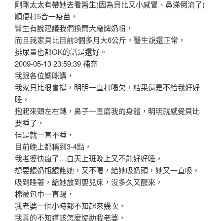
剛剛太太有帶她去看醫生(因為貝比又小感冒、鼻涕倒流了)
順便打5合一疫苗，
醫生有說建議我們換間大廠牌奶粉，
而且我家貝比目前3個多月大6公斤，醫生說還正常，
排尿量也都OK的話是還好。
2009-05-13 23:59:39 補充
我跟各位媽咪講，
我家貝比很會撐，明明一直打喝欠，結果還是不給我好好
睡，
抱起來頭左右轉，鼻子一直磨我的身體，明明就感覺貝比
要睡了，
但是就一直不睡，
目前晚上都稱到3-4點，
我老婆快瘋了…白天上班晚上又不能好好睡，
想要餵奶瓶餵飽她，又不喝，給她吸奶頭，她又一直吸，
吸到睡著，給她放到嬰兒床，沒多久又醒來，
棉被包巾一直踢，
我老婆一個小時都不知起來幾次，
我真的不知道該怎麼協助我老婆，