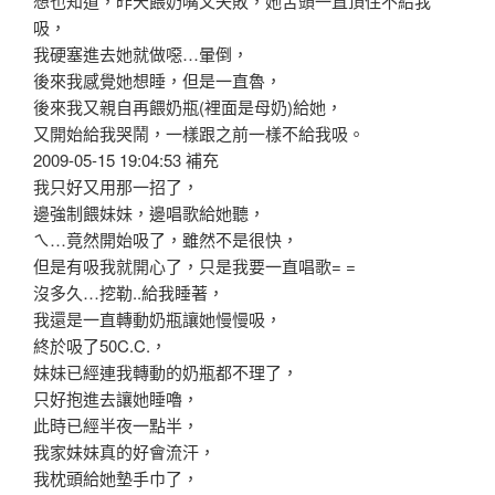
想也知道，昨天餵奶嘴又失敗，她舌頭一直頂住不給我
吸，
我硬塞進去她就做噁…暈倒，
後來我感覺她想睡，但是一直魯，
後來我又親自再餵奶瓶(裡面是母奶)給她，
又開始給我哭鬧，一樣跟之前一樣不給我吸。
2009-05-15 19:04:53 補充
我只好又用那一招了，
邊強制餵妹妹，邊唱歌給她聽，
ㄟ…竟然開始吸了，雖然不是很快，
但是有吸我就開心了，只是我要一直唱歌= =
沒多久…挖勒..給我睡著，
我還是一直轉動奶瓶讓她慢慢吸，
終於吸了50C.C.，
妹妹已經連我轉動的奶瓶都不理了，
只好抱進去讓她睡嚕，
此時已經半夜一點半，
我家妹妹真的好會流汗，
我枕頭給她墊手巾了，