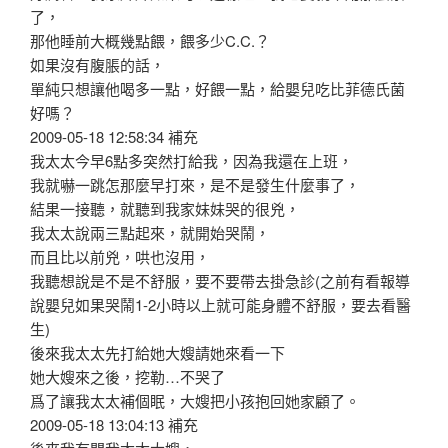
了，
那他睡前大概幾點餵，餵多少C.C.？
如果沒有腹脹的話，
單純只想讓他喝多一點，好餵一點，給嬰兒吃比菲德氏菌
好嗎？
2009-05-18 12:58:34 補充
我太太今早6點多突然打給我，因為我還在上班，
我就嚇一跳怎那麼早打來，是不是發生什麼事了，
結果一接聽，就聽到我家妹妹哭的很兇，
我太太說兩三點起來，就開始哭鬧，
而且比以前兇，哄也沒用，
我聽想說是不是不舒服，要不要帶去掛急診(之前有看報導
說嬰兒如果哭鬧1-2小時以上就可能身體不舒服，要去看醫
生)
後來我太太先打給她大嫂請她來看一下
她大嫂來之後，挖勒…不哭了
爲了讓我太太補個眠，大嫂把小孩抱回她家顧了。
2009-05-18 13:04:13 補充