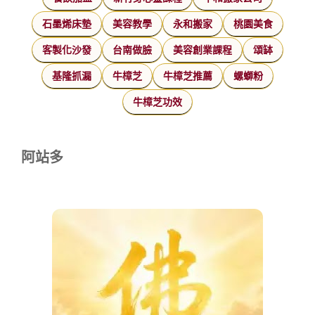
石墨烯床墊
美容教學
永和搬家
桃園美食
客製化沙發
台南做臉
美容創業課程
頌缽
基隆抓漏
牛樟芝
牛樟芝推薦
螺螄粉
牛樟芝功效
阿站多