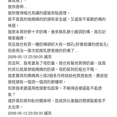
寶就吸了，
我快昏倒…
我到覺得暗光鳥講的還蠻有點道理，
是不是真的吸媽媽的奶頭有安全感，又或是不喜歡奶嘴的
味道，
我原本買矽膠十字奶嘴，後來換乳膠小圓洞奶嘴，我忘記
哪家廠牌，
而且我也有買一種奶嘴頭好大有一個孔(好像茹講的透氣孔)
但是用沒一兩次就換乳膠普通的奶嘴了…
2009-05-13 23:59:05 補充
而且阿…我老婆為了母奶量，我也有幫他買擠奶器，說真
的貝比就是想吸媽媽的奶頭，母奶裝到奶瓶也不喝，
我家寶貝的媽媽再小孩2個多月時就給他買透氣枕，應該就
是枕頭有一個洞一個洞的那種吧，
但是我老婆還用枕頭套包起來，不曉得這樣還能不能透
氣？
或許真的是仰臥的關係吧，造成貝比後腦四周頭髮都長不
太出來。
2009-05-13 23:59:33 補充