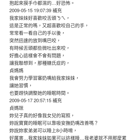
抱起來摸手巾都濕的…好恐怖。
2009-05-15 19:07:39 補充
我家妹妹好喜歡咬舌頭ㄋㄟ，
這是正常的嗎，又超喜歡咬自己的手，
常常看一看自己的手以後，
突然迅速的放到嘴巴咬，
有時候舌頭都些微吐出來咬，
好擔心這樣會不會有問題，
讓我聯想到，那種糖氏症的，
貞媽媽
我會努力學習塞奶嘴給我家妹妹，
讓她習慣，
也要趕快調整她的睡眠時間。
2009-05-17 20:57:15 補充
貞媽咪
妳兒子真的好像我女兒的寫照，
妳說寶寶的睡眠可以靠吸安撫奶嘴改善嗎？
妳說妳家弟弟可以睡上8小時唷，
好厲害…我家妹妹如果可以這樣睡…我老婆就不用那麼累