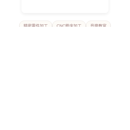
精密零件加工
CNC銑床加工
音樂教室
金屬加工
新莊床墊
新北冷氣安裝
新莊沙發
沙發
客製化沙發
佛牌
金型設計
新北抓漏
cnc工廠
泰國老佛牌
美睫店
美甲
新北床墊工廠
相親
新北素料
mold manufacture
MIM金屬粉末射出
新竹cnc
新竹交友中心
美容美睫