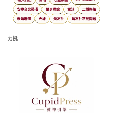
埋入射出
商店
心靈療癒
Mahamudra
安捷台北裝潢
單身聯誼
童話
二婚聯誼
未婚聯誼
天珠
婚友社
婚友社常見問題
力挺