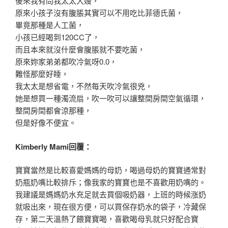
後來我有問我太太大嫂，
原來小孩子沒有腹脹其實可以不用吃比菲德氏菌，
畢竟那種是人工菌，
小孩已經喝到120CC了，
而且本來就沒什麼會腹脹就不要吃菌，
原來妳家弟弟都吹冷氣呀0.0，
難怪那麼好睡，
我太太是想省電，不然每天吹冷氣很兇，
她是想買一種濁流扇，吹一吹可以讓整間房間空氣循環，
整間房間都會涼那種，
但是好像不便宜。
Kimberly Mami回覆：
寶寶當然是比較喜愛媽媽的母奶，喝過母奶的寶寶通常對
奶瓶奶嘴比較排斥；像我家的寶寶也是不喜歡用奶嘴的。
我建議是媽媽奶水充足就去買個吸奶器，上班的時候涨奶
就吸出來，現在很方便，可以買保存奶水的袋子，冷藏保
存，第二天溫熱了餵寶寶喝，喜歡喝母乳就只好配合寶