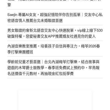
擎
Saejin 專屬AI女友，超強記憶陪伴你告別孤單｜交友中心私
密語音情人推薦台北未婚聯誼首選
男女聯誼約會新北語音交友中心快速脫單，vip線上線下530
破盤特權，戀愛秘書交友APP推薦婚友社遇見你的愛人
內湖音樂教室推薦，培養孩子自信與專注力，梅苓2026春
季打擊樂團體班
學齡前兒童才藝首選｜台北內湖梅苓打擊樂，結合故事與
遊戲的木琴爵士鼓教學，春季班免費試上預約中，早鳥報
名送價值千元教材，再抽現金紅包抵學費