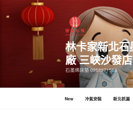
林卡家新北石
廠 三峽沙發
石墨烯床墊 0958971568
New
冷氣安裝
新北抓漏