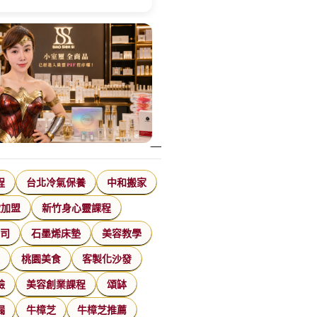
程
台北冷氣保養
中和搬家
飲加盟
新竹身心靈課程
公司
石墨烯床墊
美容教學
家
桃園美食
客製化沙發
臉
美容創業課程
頌缽
漏
牛樟芝
牛樟芝推薦