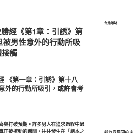
台北頌缽
勝經《第1章：引誘》第
旦被男性意外的行動所吸
體接觸
經 《第一章：引誘》第十八
意外的行動所吸引，或許會考
喜與打破預期。許多男人在追求過程中過
真正被撩動的瞬間，往往發生在「劇本之
新竹霧眉預約