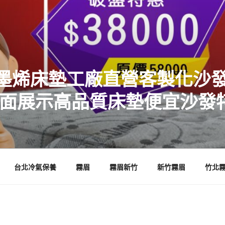
墨烯床墊工廠直營客製化沙發
店面展示高品質床墊便宜沙發
台北冷氣保養
霧眉
霧眉新竹
新竹霧眉
竹北