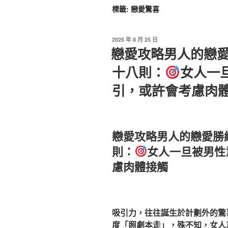
標籤:
戀愛驚喜
2025 年 8 月 25 日
戀愛攻略男人的戀愛
十八則：
女人一
引，或許會考慮肉
戀愛攻略男人的戀愛勝
則：
女人一旦被男性
慮肉體接觸
吸引力，往往誕生於計劃外的驚
度「照劇本走」，殊不知，女人