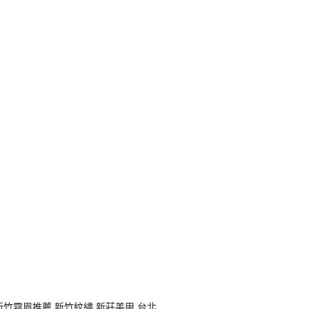
新竹霧眉推薦
新竹紋繡
新莊美甲
台北