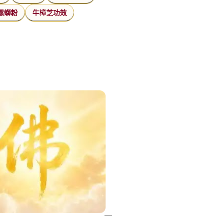
螺螄粉
牛樟芝功效