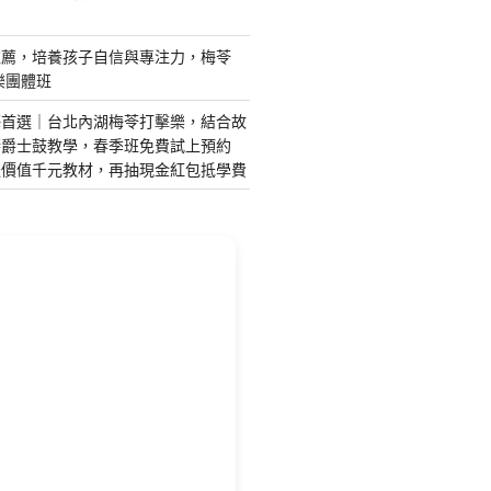
推薦，培養孩子自信與專注力，梅苓
樂團體班
藝首選｜台北內湖梅苓打擊樂，結合故
琴爵士鼓教學，春季班免費試上預約
送價值千元教材，再抽現金紅包抵學費