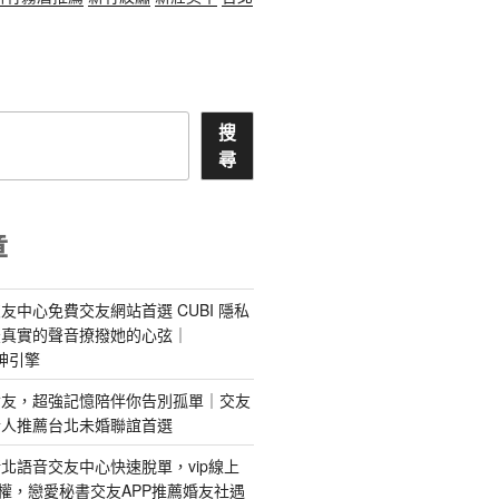
搜
尋
章
友中心免費交友網站首選 CUBI 隱私
最真實的聲音撩撥她的心弦｜
 愛神引擎
屬AI女友，超強記憶陪伴你告別孤單｜交友
情人推薦台北未婚聯誼首選
北語音交友中心快速脫單，vip線上
特權，戀愛秘書交友APP推薦婚友社遇