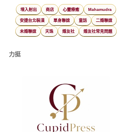
埋入射出
商店
心靈療癒
Mahamudra
安捷台北裝潢
單身聯誼
童話
二婚聯誼
未婚聯誼
天珠
婚友社
婚友社常見問題
力挺