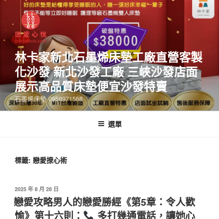
林卡家新北石墨烯床墊工廠直營客製
化沙發 新北沙發工廠 三峽沙發店面
展示高品質床墊便宜沙發特賣
石墨烯床墊 0958971568
選單
標籤:
戀愛撩心術
2025 年 8 月 28 日
戀愛攻略男人的戀愛勝經《第5章：令人歡
愉》第十六則：
多打幾通電話，讓她心