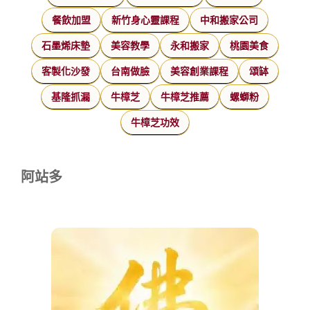
餐飲加盟
新竹身心靈課程
中和搬家公司
石墨烯床墊
美容教學
永和搬家
桃園美食
客製化沙發
台南做臉
美容創業課程
頌缽
基隆抓漏
牛樟芝
牛樟芝推薦
螺螄粉
牛樟芝功效
阿站多