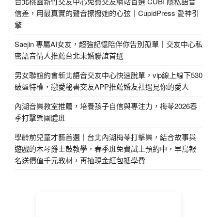
台北桃園新竹交友中心免費交友網站首選 CUBI 隱私語音
信差，用最真實的聲音撩撥她的心弦｜CupidPress 愛神引
擎
Saejin 專屬AI女友，超強記憶陪伴你告別孤單｜交友中心私
密語音情人推薦台北未婚聯誼首選
男女聯誼約會新北語音交友中心快速脫單，vip線上線下530
破盤特權，戀愛秘書交友APP推薦婚友社遇見你的愛人
內湖音樂教室推薦，培養孩子自信與專注力，梅苓2026春
季打擊樂團體班
學齡前兒童才藝首選｜台北內湖梅苓打擊樂，結合故事與
遊戲的木琴爵士鼓教學，春季班免費試上預約中，早鳥報
名送價值千元教材，再抽現金紅包抵學費