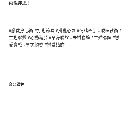
兩性迷思！
#戀愛撩心術 #打亂節奏 #攪亂心湖 #情緒牽引 #曖昧戰術 #
主動聯繫 #心動漣漪 #單身聯誼 #未婚聯誼 #二婚聯誼 #戀
愛實戰 #單次約會 #戀愛諮詢
台北頌缽