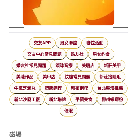
交友APP
男女聯誼
聯誼活動
交友中心常見問題
婚友社
男女約會
婚友社常見問題
頌缽音療
美睫店
新莊美甲
美睫作品
美甲店
紋繡常見問題
新莊接睫毛
牛樟芝滴丸
塑膠鋼模
精密鋼模
台北裝潢推薦
新北沙發工廠
新北聯誼
平價美食
柳州螺螄粉
催眠
磁場