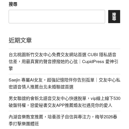
搜尋
搜
尋
近期文章
台北桃園新竹交友中心免費交友網站首選 CUBI 隱私語音
信差，用最真實的聲音撩撥她的心弦｜CupidPress 愛神引
擎
Saejin 專屬AI女友，超強記憶陪伴你告別孤單｜交友中心私
密語音情人推薦台北未婚聯誼首選
男女聯誼約會新北語音交友中心快速脫單，vip線上線下530
破盤特權，戀愛秘書交友APP推薦婚友社遇見你的愛人
內湖音樂教室推薦，培養孩子自信與專注力，梅苓2026春
季打擊樂團體班