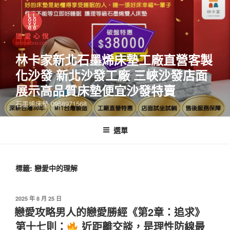
林卡家新北石墨烯床墊工廠直營客製
化沙發 新北沙發工廠 三峽沙發店面
展示高品質床墊便宜沙發特賣
石墨烯床墊 0958971568
選單
標籤:
戀愛中的理解
2025 年 8 月 25 日
戀愛攻略男人的戀愛勝經《第2章：追求》
第十七則：
近距離交談，是理性防線最