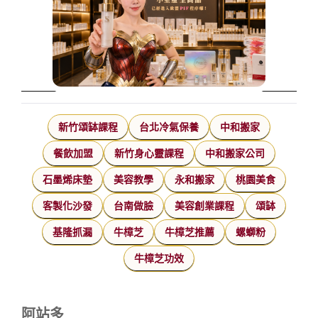
新竹頌缽課程
台北冷氣保養
中和搬家
餐飲加盟
新竹身心靈課程
中和搬家公司
石墨烯床墊
美容教學
永和搬家
桃園美食
客製化沙發
台南做臉
美容創業課程
頌缽
基隆抓漏
牛樟芝
牛樟芝推薦
螺螄粉
牛樟芝功效
阿站多