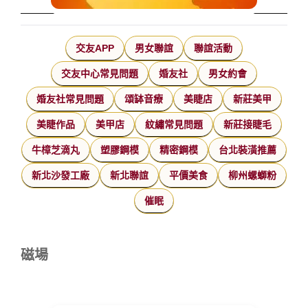
交友APP
男女聯誼
聯誼活動
交友中心常見問題
婚友社
男女約會
婚友社常見問題
頌缽音療
美睫店
新莊美甲
美睫作品
美甲店
紋繡常見問題
新莊接睫毛
牛樟芝滴丸
塑膠鋼模
精密鋼模
台北裝潢推薦
新北沙發工廠
新北聯誼
平價美食
柳州螺螄粉
催眠
磁場