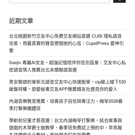
近期文章
台北桃園新竹交友中心免費交友網站首選 CUBI 隱私語音
信差，用最真實的聲音撩撥她的心弦｜CupidPress 愛神引
擎
Saejin 專屬AI女友，超強記憶陪伴你告別孤單｜交友中心私
密語音情人推薦台北未婚聯誼首選
男女聯誼約會新北語音交友中心快速脫單，vip線上線下530
破盤特權，戀愛秘書交友APP推薦婚友社遇見你的愛人
內湖音樂教室推薦，培養孩子自信與專注力，梅苓2026春
季打擊樂團體班
學齡前兒童才藝首選｜台北內湖梅苓打擊樂，結合故事與
遊戲的木琴爵士鼓教學，春季班免費試上預約中，早鳥報
名送價值千元教材，再抽現金紅包抵學費