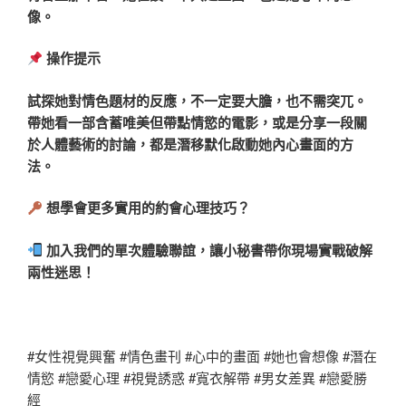
像。
操作提示
試探她對情色題材的反應，不一定要大膽，也不需突兀。
帶她看一部含蓄唯美但帶點情慾的電影，或是分享一段關
於人體藝術的討論，都是潛移默化啟動她內心畫面的方
法。
想學會更多實用的約會心理技巧？
加入我們的單次體驗聯誼，讓小秘書帶你現場實戰破解
兩性迷思！
#女性視覺興奮 #情色畫刊 #心中的畫面 #她也會想像 #潛在
情慾 #戀愛心理 #視覺誘惑 #寬衣解帶 #男女差異 #戀愛勝
經