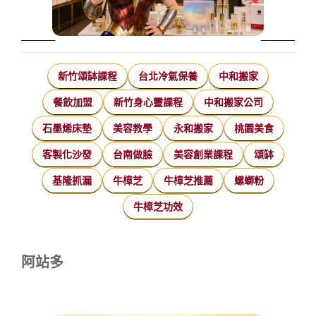
新竹頌缽課程
台北冷氣保養
中和搬家
餐飲加盟
新竹身心靈課程
中和搬家公司
石墨烯床墊
美容教學
永和搬家
桃園美食
客製化沙發
台南做臉
美容創業課程
頌缽
基隆抓漏
牛樟芝
牛樟芝推薦
螺螄粉
牛樟芝功效
阿站多