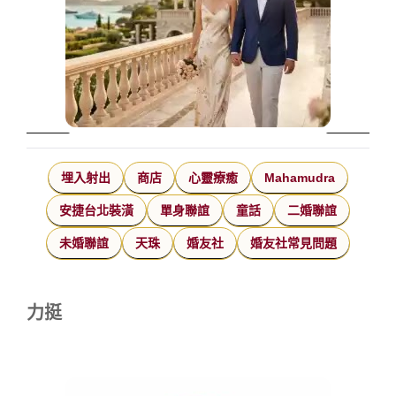
埋入射出
商店
心靈療癒
Mahamudra
安捷台北裝潢
單身聯誼
童話
二婚聯誼
未婚聯誼
天珠
婚友社
婚友社常見問題
力挺