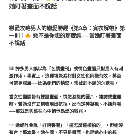
她盯著畫面不說話
戀愛攻略男人的戀愛勝經《第3章：寬衣解帶》第
一則：
她不是你想的那麼純──當她盯著畫面
不說話
許多男人誤以為「色情畫刊」或情色畫面只對男人有刺
激作用，事實上，這種視覺素材對女性也同樣有效，甚至
可能更深層──因為她們的情慾，常藏於不說的沉默裡。
當女性翻開帶有裸露畫面、情慾姿態的圖片、雜誌或畫冊
時，若她沒有立刻表現出抗拒，反而定神凝視、不語靜看
──那就是興奮在心中悄悄點燃的徵兆。
她或許會說「好誇張喔」「這怎麼這樣拍的」，但她沒
有合上那本書。她在讀，不只是畫面，也是她心中的想