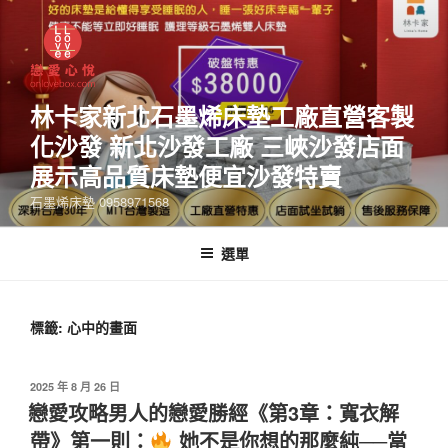
林卡家新北石墨烯床墊工廠直營客製
化沙發 新北沙發工廠 三峽沙發店面
展示高品質床墊便宜沙發特賣
石墨烯床墊 0958971568
選單
標籤:
心中的畫面
2025 年 8 月 26 日
戀愛攻略男人的戀愛勝經《第3章：寬衣解
帶》第一則：
她不是你想的那麼純──當