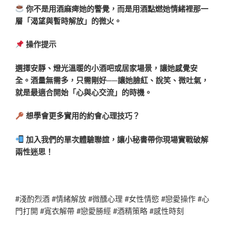
你不是用酒麻痺她的警覺，而是用酒點燃她情緒裡那一
層「渴望與暫時解放」的微火。
操作提示
選擇安靜、燈光溫暖的小酒吧或居家場景，讓她感覺安
全。酒量無需多，只需剛好──讓她臉紅、說笑、微吐氣，
就是最適合開始「心與心交流」的時機。
想學會更多實用的約會心理技巧？
加入我們的單次體驗聯誼，讓小秘書帶你現場實戰破解
兩性迷思！
#淺酌烈酒 #情緒解放 #微醺心理 #女性情慾 #戀愛操作 #心
門打開 #寬衣解帶 #戀愛勝經 #酒精策略 #感性時刻