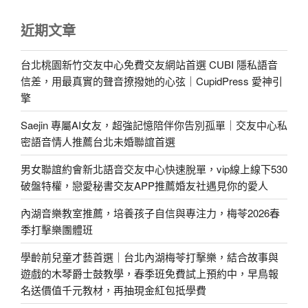
近期文章
台北桃園新竹交友中心免費交友網站首選 CUBI 隱私語音
信差，用最真實的聲音撩撥她的心弦｜CupidPress 愛神引
擎
Saejin 專屬AI女友，超強記憶陪伴你告別孤單｜交友中心私
密語音情人推薦台北未婚聯誼首選
男女聯誼約會新北語音交友中心快速脫單，vip線上線下530
破盤特權，戀愛秘書交友APP推薦婚友社遇見你的愛人
內湖音樂教室推薦，培養孩子自信與專注力，梅苓2026春
季打擊樂團體班
學齡前兒童才藝首選｜台北內湖梅苓打擊樂，結合故事與
遊戲的木琴爵士鼓教學，春季班免費試上預約中，早鳥報
名送價值千元教材，再抽現金紅包抵學費