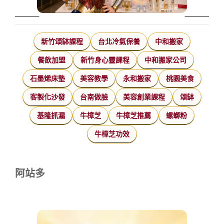
新竹頌缽課程
台北冷氣保養
中和搬家
餐飲加盟
新竹身心靈課程
中和搬家公司
石墨烯床墊
美容教學
永和搬家
桃園美食
客製化沙發
台南做臉
美容創業課程
頌缽
基隆抓漏
牛樟芝
牛樟芝推薦
螺螄粉
牛樟芝功效
阿站多