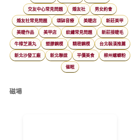
交友中心常見問題
婚友社
男女約會
婚友社常見問題
頌缽音療
美睫店
新莊美甲
美睫作品
美甲店
紋繡常見問題
新莊接睫毛
牛樟芝滴丸
塑膠鋼模
精密鋼模
台北裝潢推薦
新北沙發工廠
新北聯誼
平價美食
柳州螺螄粉
催眠
磁場