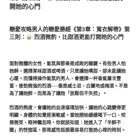
開她的心門
戀愛攻略男人的戀愛勝經《第3章：寬衣解帶》第
三則：
烈酒微酌，比甜酒更能打開她的心門
面對微醺的女性，氣氛與節奏是成敗的關鍵。有些男人怕
她醉，選擇果味甜酒或啤酒，只是讓她嘴甜，卻未能讓她
心暖。而懂得操作氣氛的男人，會選擇一杯香氣層次豐
富、後勁微強的烈酒──像是威士忌、白蘭地或梅酒。不是
為了讓她醉，而是為了讓她「放鬆但不失控」。
烈酒的熱度，會讓她的血液循環加快，讓她的心跳變得更
明顯，身體的知覺逐漸敏感。當她開始緩緩喝下一口、咬
唇微笑、眼神飄忽時，你就該知道：她進入了「半醉不
醒」的恍惚區，那是感性話語最容易打進她心裡的時刻。