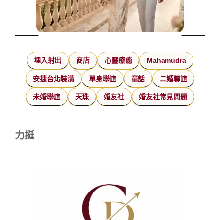
埋入射出
商店
心靈療癒
Mahamudra
安捷台北裝潢
單身聯誼
童話
二婚聯誼
未婚聯誼
天珠
婚友社
婚友社常見問題
力挺