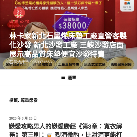
林卡家新北石墨烯床墊工廠直營客製
化沙發 新北沙發工廠 三峽沙發店面
展示高品質床墊便宜沙發特賣
石墨烯床墊 0958971568
選單
標籤:
尊重節奏
2025 年 8 月 26 日
戀愛攻略男人的戀愛勝經《第3章：寬衣解
帶》第三則：
烈酒微酌，比甜酒更能打