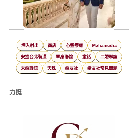
埋入射出
商店
心靈療癒
Mahamudra
安捷台北裝潢
單身聯誼
童話
二婚聯誼
未婚聯誼
天珠
婚友社
婚友社常見問題
力挺