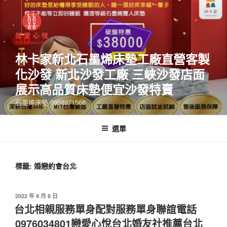
林卡家新北石墨烯床墊工廠直營客製
化沙發 新北沙發工廠 三峽沙發店面
展示高品質床墊便宜沙發特賣
石墨烯床墊 0958971568
選單
標籤:
婚戀約會台北
2022 年 9 月 8 日
台北相親服務單身配對服務單身聯誼電話
0976034801戀愛心悅台北婚友社推薦台北