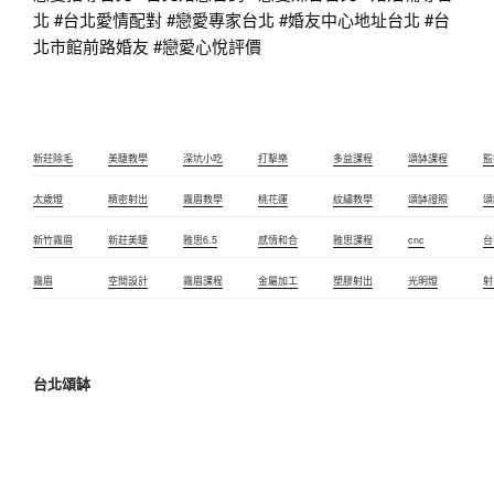
北
#台北愛情配對
#戀愛專家台北
#婚友中心地址台北
#台
北市館前路婚友
#戀愛心悅評價
新莊除毛
美睫教學
深坑小吃
打擊樂
多益課程
頌缽課程
監
太歲燈
精密射出
霧眉教學
桃花運
紋繡教學
頌缽證照
頌
新竹霧眉
新莊美睫
雅思6.5
感情和合
雅思課程
cnc
台
霧眉
空間設計
霧眉課程
金屬加工
塑膠射出
光明燈
射
台北頌缽