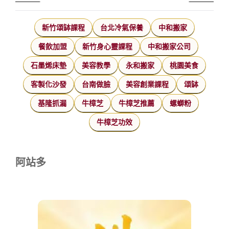
新竹頌缽課程
台北冷氣保養
中和搬家
餐飲加盟
新竹身心靈課程
中和搬家公司
石墨烯床墊
美容教學
永和搬家
桃園美食
客製化沙發
台南做臉
美容創業課程
頌缽
基隆抓漏
牛樟芝
牛樟芝推薦
螺螄粉
牛樟芝功效
阿站多