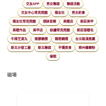
交友APP
男女聯誼
聯誼活動
交友中心常見問題
婚友社
男女約會
婚友社常見問題
頌缽音療
美睫店
新莊美甲
美睫作品
美甲店
紋繡常見問題
新莊接睫毛
牛樟芝滴丸
塑膠鋼模
精密鋼模
台北裝潢推薦
新北沙發工廠
新北聯誼
平價美食
柳州螺螄粉
催眠
磁場