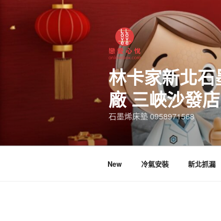
林卡家新北石
廠 三峽沙發
石墨烯床墊 0958971568
New
冷氣安裝
新北抓漏