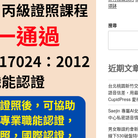
頌缽
搜尋
近期文
台北桃園新竹交
語音信差，用
CupidPress
Saejin 專
中心私密語音
男女聯誼約會新
線下530破盤