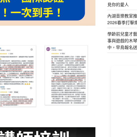
見你的愛人
內湖音樂教室
2026春季打擊
學齡前兒童才
事與遊戲的木
中，早鳥報名