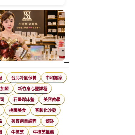
程
台北冷氣保養
中和搬家
飲加盟
新竹身心靈課程
公司
石墨烯床墊
美容教學
家
桃園美食
客製化沙發
臉
美容創業課程
頌缽
漏
牛樟芝
牛樟芝推薦