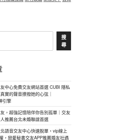
搜
尋
章
友中心免費交友網站首選 CUBI 隱私
最真實的聲音撩撥她的心弦｜
 愛神引擎
屬AI女友，超強記憶陪伴你告別孤單｜交友
情人推薦台北未婚聯誼首選
北語音交友中心快速脫單，vip線上
特權，戀愛秘書交友APP推薦婚友社遇