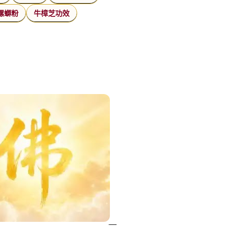
螺螄粉
牛樟芝功效