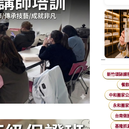
新竹頌缽課
餐
中和搬家
永和搬
台南做
基隆抓