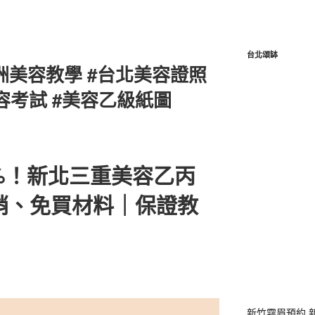
台北頌缽
洲美容教學 #台北美容證照
容考試 #美容乙級紙圖
%！新北三重美容乙丙
銷、免買材料｜保證教
新竹霧眉預約