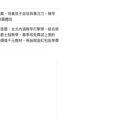
推薦，培養孩子自信與專注力，梅苓
樂團體班
藝首選｜台北內湖梅苓打擊樂，結合故
琴爵士鼓教學，春季班免費試上預約
送價值千元教材，再抽現金紅包抵學費