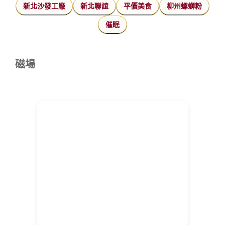
新北沙發工廠
新北聯誼
平價美食
柳州螺螄粉
催眠
磁場