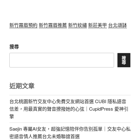
新竹霧眉預約
新竹霧眉推薦
新竹紋繡
新莊美甲
台北頌缽
搜尋
搜
尋
近期文章
台北桃園新竹交友中心免費交友網站首選 CUBI 隱私語音
信差，用最真實的聲音撩撥她的心弦｜CupidPress 愛神引
擎
Saejin 專屬AI女友，超強記憶陪伴你告別孤單｜交友中心私
密語音情人推薦台北未婚聯誼首選