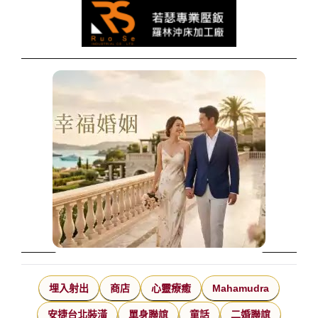
埋入射出
商店
心靈療癒
Mahamudra
安捷台北裝潢
單身聯誼
童話
二婚聯誼