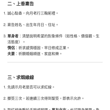
二、上香稟告
誠心點香，向月老行三鞠躬禮。
稟告姓名、出生年月日、住址。
單身者
：清楚說明希望的對象條件（如性格、價值觀、生
活態度）。
情侶
：祈求感情穩固、早日修成正果。
夫妻
：祈願婚姻順遂、家庭和樂。
三、求姻緣線
先請示月老是否可以求紅線。
擲筊三次，若連續三次得到聖筊，即表示允許。
取紅線後繫於手腕或腳踝，
男左女右
，也可隨身攜帶，象