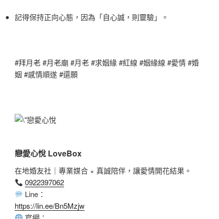
記得保持正向心態，因為「自心誠，則靈驗」。
#拜月老 #月老廟 #月老 #求姻緣 #紅線 #姻緣線 #愛情 #婚
姻 #感情順遂 #還願
戀愛心悅 LoveBox
在地婚友社｜專業媒合 × 真誠陪伴，讓愛情開花結果。
0922397062
Line：
https://lin.ee/Bn5Mzjw
官網：