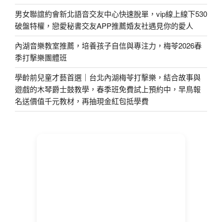
男女聯誼約會新北語音交友中心快速脫單，vip線上線下530
破盤特權，戀愛秘書交友APP推薦婚友社遇見你的愛人
內湖音樂教室推薦，培養孩子自信與專注力，梅苓2026春
季打擊樂團體班
學齡前兒童才藝首選｜台北內湖梅苓打擊樂，結合故事與
遊戲的木琴爵士鼓教學，春季班免費試上預約中，早鳥報
名送價值千元教材，再抽現金紅包抵學費