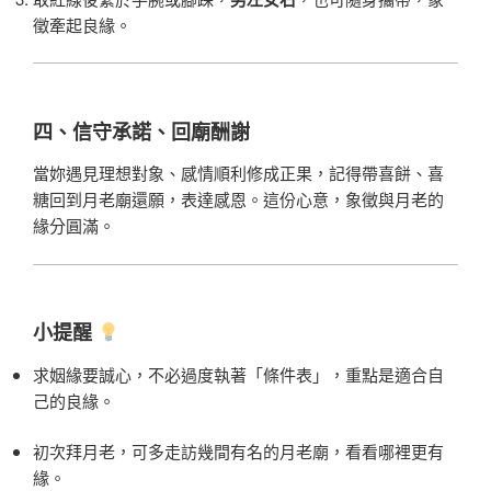
徵牽起良緣。
四、信守承諾、回廟酬謝
當妳遇見理想對象、感情順利修成正果，記得帶喜餅、喜
糖回到月老廟還願，表達感恩。這份心意，象徵與月老的
緣分圓滿。
小提醒
求姻緣要誠心，不必過度執著「條件表」，重點是適合自
己的良緣。
初次拜月老，可多走訪幾間有名的月老廟，看看哪裡更有
緣。