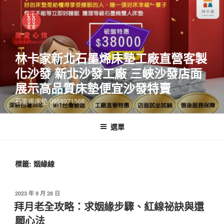
林卡家新北石墨烯床墊工廠直營客製
化沙發 新北沙發工廠 三峽沙發店面
展示高品質床墊便宜沙發特賣
石墨烯床墊 0958971568
選單
標籤:
姻緣線
2023 年 9 月 28 日
拜月老全攻略：求姻緣步驟、紅線祕訣與還
願心法