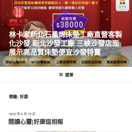
林卡家新北石墨烯床墊工廠直營客製
化沙發 新北沙發工廠 三峽沙發店面
展示高品質床墊便宜沙發特賣
石墨烯床墊 0958971568
選單
標籤:
好康
2022 年 6 月 19 日
閱讀心靈|好康逗相報