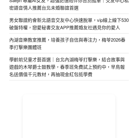
Saejin 專屬AI女友，超強記憶陪伴你告別孤單｜交友中心私
密語音情人推薦台北未婚聯誼首選
男女聯誼約會新北語音交友中心快速脫單，vip線上線下530
破盤特權，戀愛秘書交友APP推薦婚友社遇見你的愛人
內湖音樂教室推薦，培養孩子自信與專注力，梅苓2026春
季打擊樂團體班
學齡前兒童才藝首選｜台北內湖梅苓打擊樂，結合故事與
遊戲的木琴爵士鼓教學，春季班免費試上預約中，早鳥報
名送價值千元教材，再抽現金紅包抵學費