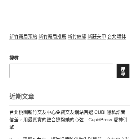
新竹霧眉預約
新竹霧眉推薦
新竹紋繡
新莊美甲
台北頌缽
搜尋
搜
尋
近期文章
台北桃園新竹交友中心免費交友網站首選 CUBI 隱私語音
信差，用最真實的聲音撩撥她的心弦｜CupidPress 愛神引
擎