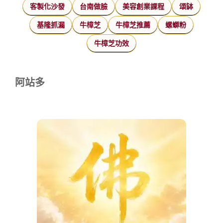
客製化沙發
台南做臉
美容創業課程
頌缽
基隆抓漏
牛樟芝
牛樟芝推薦
螺螄粉
牛樟芝功效
阿站多