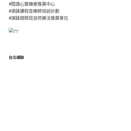
#閱讀心靈療癒推廣中心
#頌缽課程音療師培訓計劃
#頌缽證照班自然療法推廣單位
台北頌缽