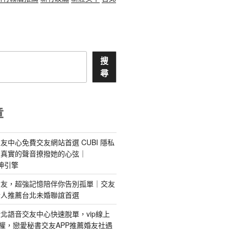
搜
尋
章
友中心免費交友網站首選 CUBI 隱私
最真實的聲音撩撥她的心弦｜
 愛神引擎
屬AI女友，超強記憶陪伴你告別孤單｜交友
情人推薦台北未婚聯誼首選
北語音交友中心快速脫單，vip線上
特權，戀愛秘書交友APP推薦婚友社遇