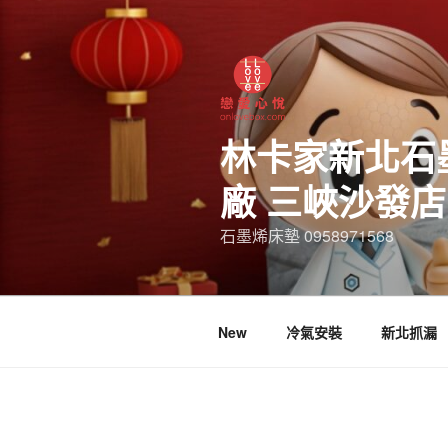
林卡家新北石
廠 三峽沙發
石墨烯床墊 0958971568
New
冷氣安裝
新北抓漏