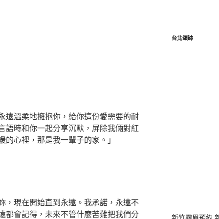
台北頌缽
永遠溫柔地擁抱你，給你這份愛需要的耐
言語時和你一起分享沉默，屏除我倆對紅
暖的心裡，那是我一輩子的家。」
妳，現在開始直到永遠。我承諾，永遠不
遠都會記得，未來不管什麼苦難把我們分
新竹霧眉預約