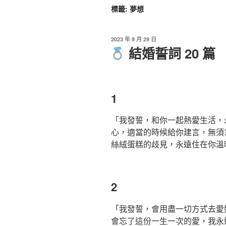
標籤:
夢想
2023 年 9 月 29 日
結婚誓詞 20 篇
1
「我發誓，和你一起熱愛生活，
心，適當的時候給你建言，無須
絲絨蛋糕的歧見，永遠住在你溫
2
「我發誓，會用盡一切方式去愛
會忘了這份一生一次的愛，我永