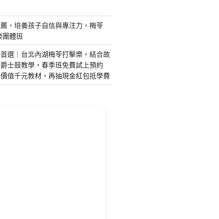
推薦，培養孩子自信與專注力，梅苓
樂團體班
藝首選｜台北內湖梅苓打擊樂，結合故
琴爵士鼓教學，春季班免費試上預約
送價值千元教材，再抽現金紅包抵學費