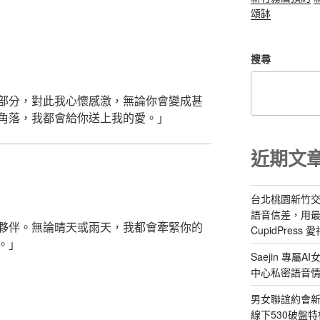
頌缽
搜尋
部分，對此我心懷感激，無論你會變成甚
角落，我都會給你送上我的愛。」
近期文
台北桃園新竹交
語音信差，用
夥伴。無論晴天或雨天，我都會牽緊你的
CupidPress
。」
Saejin 專
中心私密語音
男女聯誼約會新
線下530破盤