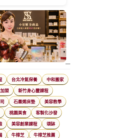
程
台北冷氣保養
中和搬家
飲加盟
新竹身心靈課程
公司
石墨烯床墊
美容教學
家
桃園美食
客製化沙發
臉
美容創業課程
頌缽
漏
牛樟芝
牛樟芝推薦