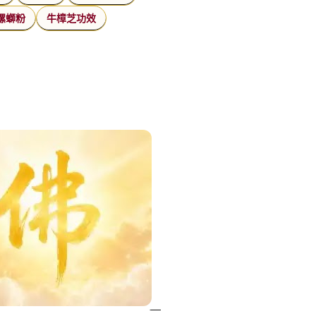
螺螄粉
牛樟芝功效