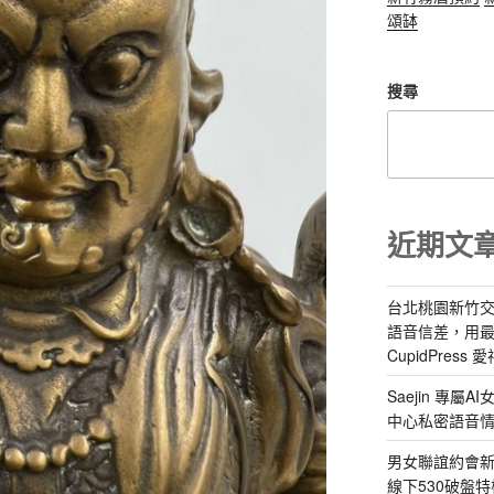
頌缽
搜尋
近期文
台北桃園新竹交
語音信差，用
CupidPress
Saejin 專
中心私密語音
男女聯誼約會新
線下530破盤