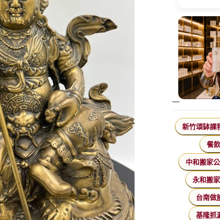
新竹頌缽課
餐
中和搬家
永和搬
台南做
基隆抓