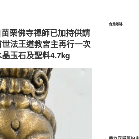
台北頌缽
自苗栗佛寺禪師已加持供請
前世法王道教宮主再行一次
玉石及聖料4.7kg
新竹霧眉預約