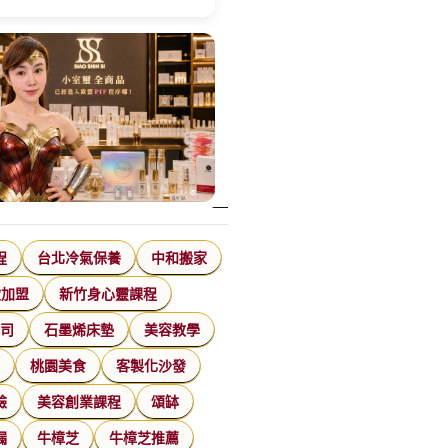
程
台北冷氣保養
中和搬家
飲加盟
新竹身心靈課程
公司
石墨烯床墊
美容教學
家
桃園美食
客製化沙發
臉
美容創業課程
頌缽
漏
牛樟芝
牛樟芝推薦