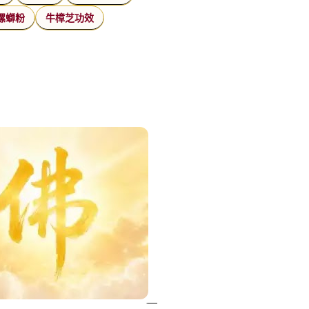
螺螄粉
牛樟芝功效