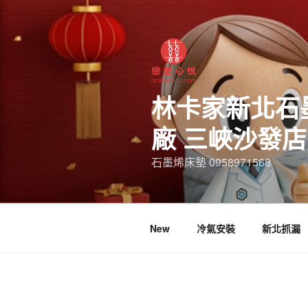
林卡家新北石
廠 三峽沙發
石墨烯床墊 0958971568
New
冷氣安裝
新北抓漏