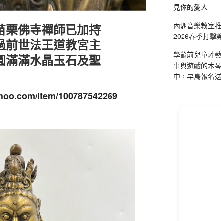
見你的愛人
內湖音樂教室
苗栗佛寺禪師已加持
2026春季打擊
過前世法王道教宮主
學齡前兒童才
圓滿滿水晶玉石及聖
事與遊戲的木
中，早鳥報名
yahoo.com/item/100787542269