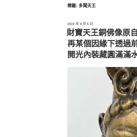
標籤:
多聞天王
2022 年 9 月 5 日
財寶天王銅佛像原
再某個因緣下透過
開光內裝藏圓滿滿水晶