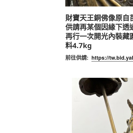
財寶天王銅佛像原自
供請再某個因緣下透
再行一次開光內裝藏
料4.7kg
前往供請:
https://tw.bid.