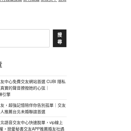
搜
尋
章
友中心免費交友網站首選 CUBI 隱私
最真實的聲音撩撥她的心弦｜
 愛神引擎
屬AI女友，超強記憶陪伴你告別孤單｜交友
情人推薦台北未婚聯誼首選
北語音交友中心快速脫單，vip線上
特權，戀愛秘書交友APP推薦婚友社遇