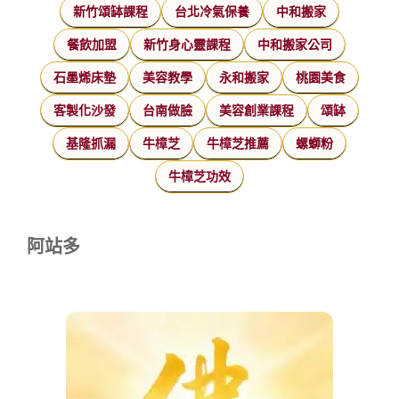
新竹頌缽課程
台北冷氣保養
中和搬家
餐飲加盟
新竹身心靈課程
中和搬家公司
石墨烯床墊
美容教學
永和搬家
桃園美食
客製化沙發
台南做臉
美容創業課程
頌缽
基隆抓漏
牛樟芝
牛樟芝推薦
螺螄粉
牛樟芝功效
阿站多