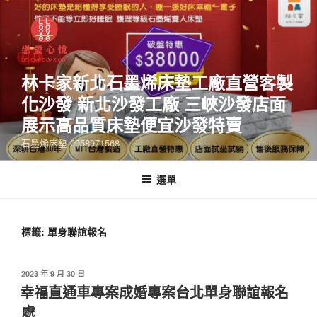
林卡家新北石墨烯床墊工廠直營客製
化沙發 新北沙發工廠 三峽沙發店面
展示高品質床墊便宜沙發特賣
石墨烯床墊 0958971568
選單
標籤:
單身聯誼報名
2023 年 9 月 30 日
幸福直通車專案成婚專案台北單身聯誼報名
處