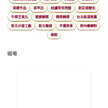
美睫作品
美甲店
紋繡常見問題
新莊接睫毛
牛樟芝滴丸
塑膠鋼模
精密鋼模
台北裝潢推薦
新北沙發工廠
新北聯誼
平價美食
柳州螺螄粉
催眠
磁場