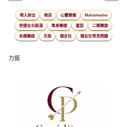
埋入射出
商店
心靈療癒
Mahamudra
安捷台北裝潢
單身聯誼
童話
二婚聯誼
未婚聯誼
天珠
婚友社
婚友社常見問題
力挺