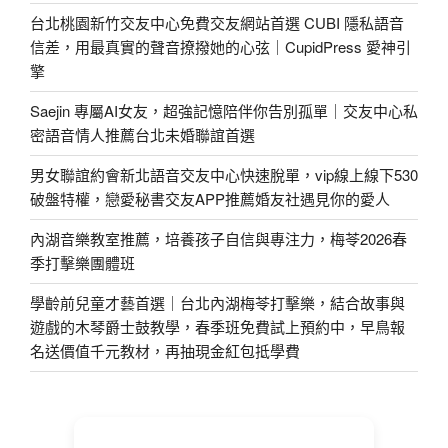
台北桃園新竹交友中心免費交友網站首選 CUBI 隱私語音
信差，用最真實的聲音撩撥她的心弦｜CupidPress 愛神引
擎
Saejin 專屬AI女友，超強記憶陪伴你告別孤單｜交友中心私
密語音情人推薦台北未婚聯誼首選
男女聯誼約會新北語音交友中心快速脫單，vip線上線下530
破盤特權，戀愛秘書交友APP推薦婚友社遇見你的愛人
內湖音樂教室推薦，培養孩子自信與專注力，梅苓2026春
季打擊樂團體班
學齡前兒童才藝首選｜台北內湖梅苓打擊樂，結合故事與
遊戲的木琴爵士鼓教學，春季班免費試上預約中，早鳥報
名送價值千元教材，再抽現金紅包抵學費