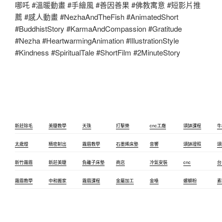
哪吒 #溫暖動畫 #手繪風 #善因善果 #佛教寓意 #短影片推
薦 #感人動畫 #NezhaAndTheFish #AnimatedShort
#BuddhistStory #KarmaAndCompassion #Gratitude
#Nezha #HeartwarmingAnimation #IllustrationStyle
#Kindness #SpiritualTale #ShortFilm #2MinuteStory
新莊除毛
美睫教學
天珠
打擊樂
cnc工廠
頌缽課程
牛
太歲燈
精密射出
霧眉教學
石墨烯床墊
音響
頌缽證照
頌
新竹霧眉
新莊美睫
負離子床墊
商店
冷氣安裝
cnc
台
霧眉教學
中和搬家
霧眉課程
金屬加工
金嗓
螺螄粉
素