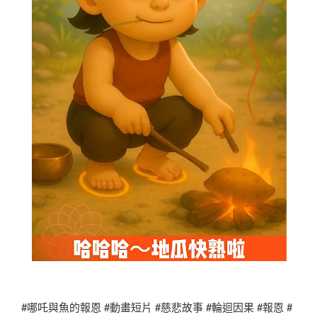
#哪吒與魚的報恩 #動畫短片 #慈悲故事 #輪迴因果 #報恩 #