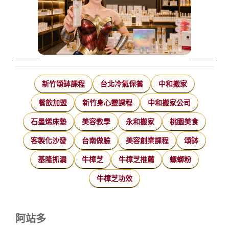
新竹頌缽課程
台北冷氣保養
中和搬家
餐飲加盟
新竹身心靈課程
中和搬家公司
石墨烯床墊
美容教學
永和搬家
桃園美食
客製化沙發
台南做臉
美容創業課程
頌缽
基隆抓漏
牛樟芝
牛樟芝推薦
螺螄粉
牛樟芝功效
阿站多