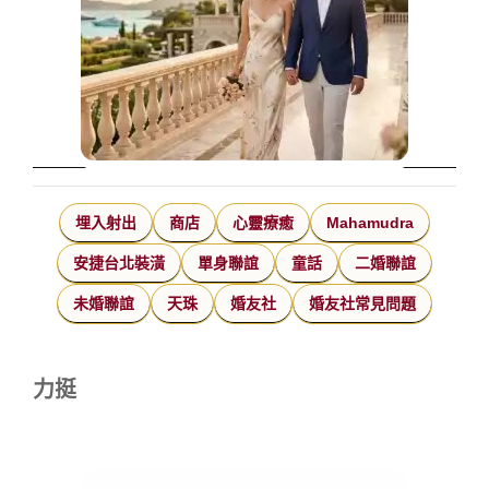
埋入射出
商店
心靈療癒
Mahamudra
安捷台北裝潢
單身聯誼
童話
二婚聯誼
未婚聯誼
天珠
婚友社
婚友社常見問題
力挺