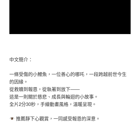
中文簡介：
一條受傷的小鯉魚，一位善心的哪吒，一段跨越前世今生
的因緣。
從救贖到報恩，從執著到放下——
這是一則關於慈悲、成長與輪迴的小故事。
全片2分30秒，手繪動畫風格，溫暖呈現。
推薦靜下心觀賞，一同感受報恩的深意。