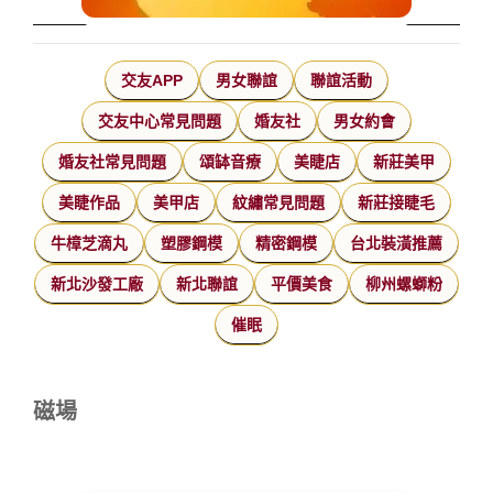
交友APP
男女聯誼
聯誼活動
交友中心常見問題
婚友社
男女約會
婚友社常見問題
頌缽音療
美睫店
新莊美甲
美睫作品
美甲店
紋繡常見問題
新莊接睫毛
牛樟芝滴丸
塑膠鋼模
精密鋼模
台北裝潢推薦
新北沙發工廠
新北聯誼
平價美食
柳州螺螄粉
催眠
磁場