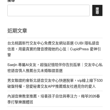
搜
尋
近期文章
台北桃園新竹交友中心免費交友網站首選 CUBI 隱私語音
信差，用最真實的聲音撩撥她的心弦｜CupidPress 愛神引
擎
Saejin 專屬AI女友，超強記憶陪伴你告別孤單｜交友中心私
密語音情人推薦台北未婚聯誼首選
男女聯誼約會新北語音交友中心快速脫單，vip線上線下530
破盤特權，戀愛秘書交友APP推薦婚友社遇見你的愛人
內湖音樂教室推薦，培養孩子自信與專注力，梅苓2026春
季打擊樂團體班