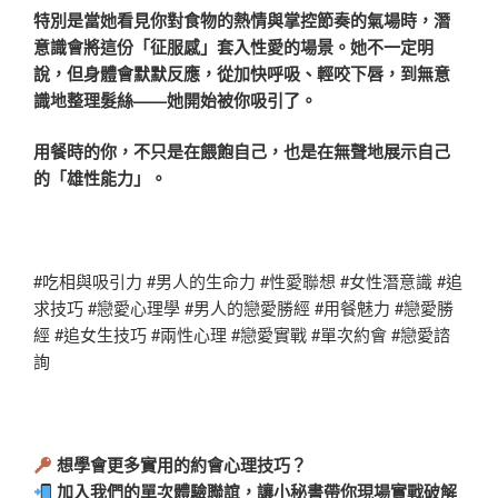
特別是當她看見你對食物的熱情與掌控節奏的氣場時，潛
意識會將這份「征服感」套入性愛的場景。她不一定明
說，但身體會默默反應，從加快呼吸、輕咬下唇，到無意
識地整理髮絲——她開始被你吸引了。
用餐時的你，不只是在餵飽自己，也是在無聲地展示自己
的「雄性能力」。
#吃相與吸引力 #男人的生命力 #性愛聯想 #女性潛意識 #追
求技巧 #戀愛心理學 #男人的戀愛勝經 #用餐魅力 #戀愛勝
經 #追女生技巧 #兩性心理 #戀愛實戰 #單次約會 #戀愛諮
詢
想學會更多實用的約會心理技巧？
加入我們的單次體驗聯誼，讓小秘書帶你現場實戰破解