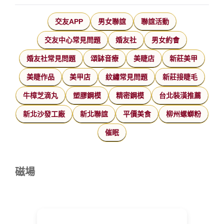
交友APP
男女聯誼
聯誼活動
交友中心常見問題
婚友社
男女約會
婚友社常見問題
頌缽音療
美睫店
新莊美甲
美睫作品
美甲店
紋繡常見問題
新莊接睫毛
牛樟芝滴丸
塑膠鋼模
精密鋼模
台北裝潢推薦
新北沙發工廠
新北聯誼
平價美食
柳州螺螄粉
催眠
磁場