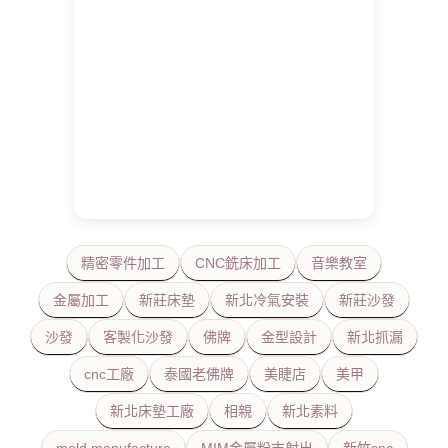
精密零件加工
CNC銑床加工
音樂教室
金屬加工
新莊床墊
新北冷氣安裝
新莊沙發
沙發
客製化沙發
佛牌
金型設計
新北抓漏
cnc工廠
泰國老佛牌
美睫店
美甲
新北床墊工廠
相親
新北素料
mold manufacture
MIM金屬粉末射出
新竹cnc