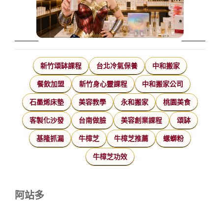
新竹頌缽課程
台北冷氣保養
中和搬家
餐飲加盟
新竹身心靈課程
中和搬家公司
石墨烯床墊
美容教學
永和搬家
桃園美食
客製化沙發
台南做臉
美容創業課程
頌缽
基隆抓漏
牛樟芝
牛樟芝推薦
螺螄粉
牛樟芝功效
阿站多