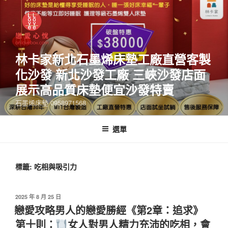
林卡家新北石墨烯床墊工廠直營客製
化沙發 新北沙發工廠 三峽沙發店面
展示高品質床墊便宜沙發特賣
石墨烯床墊 0958971568
選單
標籤:
吃相與吸引力
2025 年 8 月 25 日
戀愛攻略男人的戀愛勝經《第2章：追求》
第十則：
女人對男人精力充沛的吃相，會