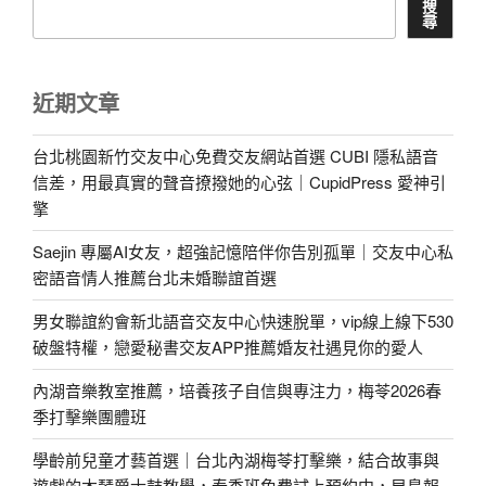
搜
尋
近期文章
台北桃園新竹交友中心免費交友網站首選 CUBI 隱私語音
信差，用最真實的聲音撩撥她的心弦｜CupidPress 愛神引
擎
Saejin 專屬AI女友，超強記憶陪伴你告別孤單｜交友中心私
密語音情人推薦台北未婚聯誼首選
男女聯誼約會新北語音交友中心快速脫單，vip線上線下530
破盤特權，戀愛秘書交友APP推薦婚友社遇見你的愛人
內湖音樂教室推薦，培養孩子自信與專注力，梅苓2026春
季打擊樂團體班
學齡前兒童才藝首選｜台北內湖梅苓打擊樂，結合故事與
遊戲的木琴爵士鼓教學，春季班免費試上預約中，早鳥報