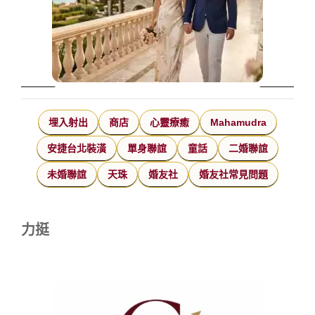
埋入射出
商店
心靈療癒
Mahamudra
安捷台北裝潢
單身聯誼
童話
二婚聯誼
未婚聯誼
天珠
婚友社
婚友社常見問題
力挺