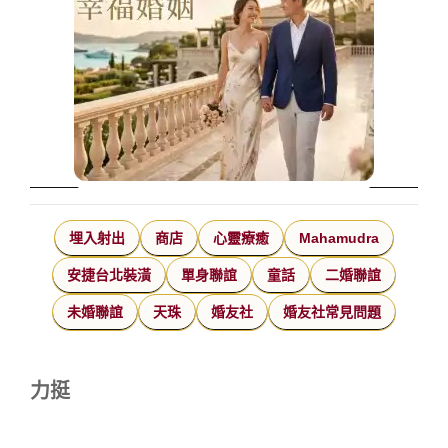
埋入射出
商店
心靈療癒
Mahamudra
安捷台北裝潢
單身聯誼
童話
二婚聯誼
未婚聯誼
天珠
婚友社
婚友社常見問題
力挺