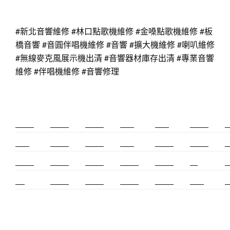
#新北音響維修
#林口點歌機維修
#金嗓點歌機維修
#板
橋音響
#音圓伴唱機維修
#音響
#擴大機維修
#喇叭維修
#無線麥克風展示機出清
#音響器材庫存出清
#專業音響
維修
#伴唱機維修
#音響修理
新莊除毛
美睫教學
深坑小吃
打擊樂
婚友社
頌缽課程
監
太歲燈
精密射出
霧眉教學
桃花運
紋繡教學
頌缽證照
頌
新竹霧眉
新莊美睫
單身聯誼
感情和合
台北聯誼
cnc
台
霧眉
空間設計
霧眉課程
金屬加工
塑膠射出
光明燈
射