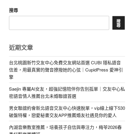
搜尋
搜
尋
近期文章
台北桃園新竹交友中心免費交友網站首選 CUBI 隱私語音
信差，用最真實的聲音撩撥她的心弦｜CupidPress 愛神引
擎
Saejin 專屬AI女友，超強記憶陪伴你告別孤單｜交友中心私
密語音情人推薦台北未婚聯誼首選
男女聯誼約會新北語音交友中心快速脫單，vip線上線下530
破盤特權，戀愛秘書交友APP推薦婚友社遇見你的愛人
內湖音樂教室推薦，培養孩子自信與專注力，梅苓2026春