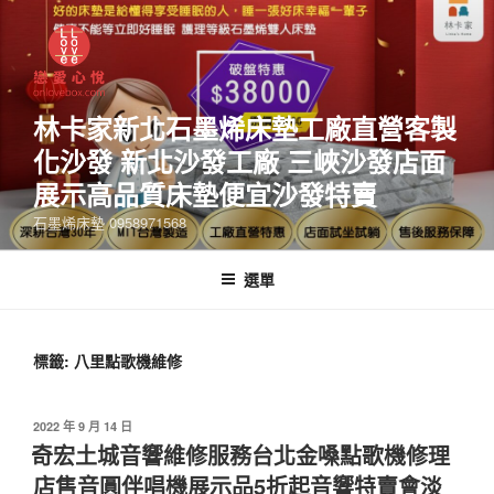
林卡家新北石墨烯床墊工廠直營客製
化沙發 新北沙發工廠 三峽沙發店面
展示高品質床墊便宜沙發特賣
石墨烯床墊 0958971568
選單
標籤:
八里點歌機維修
2022 年 9 月 14 日
奇宏土城音響維修服務台北金嗓點歌機修理
店售音圓伴唱機展示品5折起音響特賣會淡