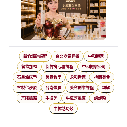
新竹頌缽課程
台北冷氣保養
中和搬家
餐飲加盟
新竹身心靈課程
中和搬家公司
石墨烯床墊
美容教學
永和搬家
桃園美食
客製化沙發
台南做臉
美容創業課程
頌缽
基隆抓漏
牛樟芝
牛樟芝推薦
螺螄粉
牛樟芝功效