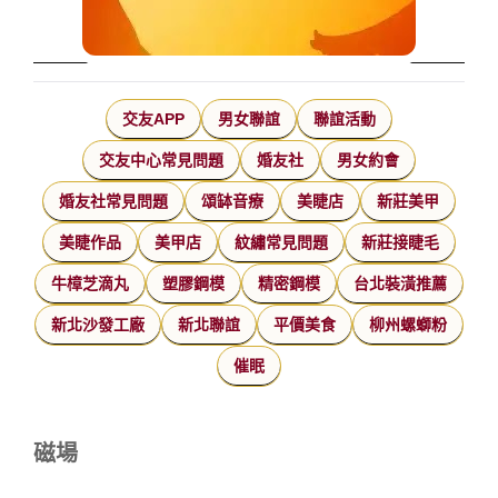
交友APP
男女聯誼
聯誼活動
交友中心常見問題
婚友社
男女約會
婚友社常見問題
頌缽音療
美睫店
新莊美甲
美睫作品
美甲店
紋繡常見問題
新莊接睫毛
牛樟芝滴丸
塑膠鋼模
精密鋼模
台北裝潢推薦
新北沙發工廠
新北聯誼
平價美食
柳州螺螄粉
催眠
磁場