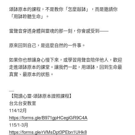
頌缽原本的課程，不是教你「怎麼敲缽」，而是邀請你
「用缽聆聽生命」。
當聲音穿透身體與靈魂的那一刻，你會感受到——
原來回到自己，是這麼自然的一件事。
如果你也想讓身心慢下來，或學習用聲音陪伴他人，歡迎
走進頌缽原本的課堂。讓我們一起，用頌缽，回到生命最
真實、最原本的狀態。
__
【閱讀心靈-頌缽原本證照課程】
台北台安教室
114/12月
https://forms.gle/B971gpHCegiGR9C4A
115/1-3月
https://forms.gle/rVMsDpt3PEbn1UHk8