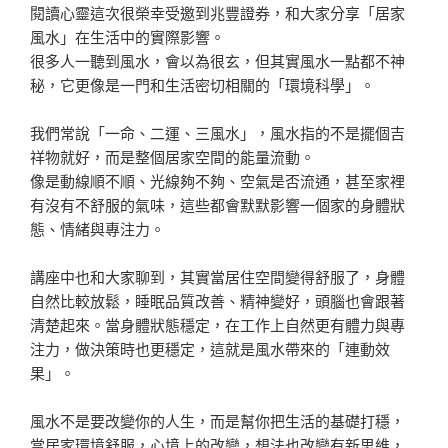
閱讀心靈這次很榮幸受邀到兆豐證券，和大家分享「居家
風水」在生活中的實際影響。
很多人一聽到風水，會以為很玄，但其實風水一點都不神
秘，它更像是一門和生活密切相關的「環境科學」。
我們常說「一命、二運、三風水」，風水指的不是擺個吉
祥物就好，而是整個居家空間的能量流動。
像是動線順不順、光線夠不夠、空氣是否流通，甚至家裡
有沒有不舒服的氣味，這些都會默默影響一個家的身體狀
態、情緒與專注力。
講座中也和大家聊到，其實當居住空間變得舒服了，身體
自然比較放鬆，睡眠品質改善、精神變好，頭腦也會跟著
清楚起來。當身體狀態穩定，在工作上自然更有體力與專
注力，做決策時也更穩定，這就是風水帶來的「連動效
果」。
風水不是要改變你的人生，而是幫你把生活的基礎打穩，
當居家環境舒服，心境上的改變，想法也改變有新思維，