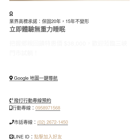
業界高標承諾：保固20年，15年不變形
立即體驗無重力睡眠
把握鄉親回饋特惠價 $38,000，歡迎蒞臨三峽
門市試躺！
Google 地圖一鍵導航
撥打行動專線預約
行動專線：
0958971568
市話專線：
(02) 2672-1450
LINE ID：
點擊加入好友