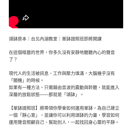
頌缽原本｜台北內湖教室｜單缽證照班即將開課
在這個喧囂的世界，你多久沒有安靜地聽聽內心的聲音
了？
現代人的生活被訊息、工作與壓力填滿，大腦幾乎沒有
「關機」的時候。
如果有一種方法，只需藉由音波的震動與聆聽，就能進入
深層的放鬆狀態——那就是「頌缽」。
【單缽證照班】將帶領你學會如何運用單缽，為自己建立
一個「靜心室」，並讓你可以利用頌缽的力量，學習如何
運用聲音照顧自己、幫助別人，一起找回身心靈的平靜。