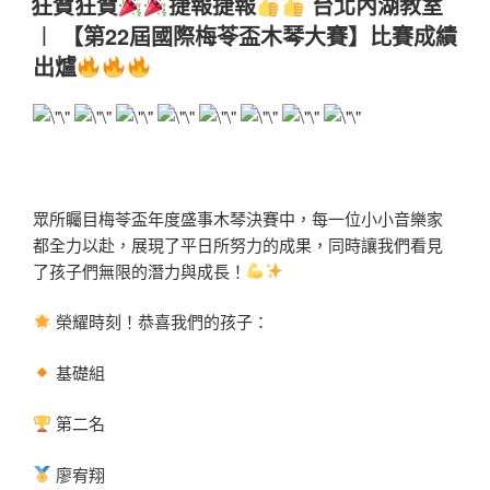
狂賀狂賀
捷報捷報
台北內湖教室
︱ 【第22屆國際梅苓盃木琴大賽】比賽成績
出爐
眾所矚目梅苓盃年度盛事木琴決賽中，每一位小小音樂家
都全力以赴，展現了平日所努力的成果，同時讓我們看見
了孩子們無限的潛力與成長！
榮耀時刻！恭喜我們的孩子：
基礎組
第二名
廖宥翔