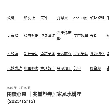
紋繡
婚友社
天珠
打擊樂
cnc工廠
頌缽課程
石墨烯床
太歲燈
精密射出
單身聯誼
美容教學
天珠
墊
善頻道
新莊美睫
負離子床
美容課程
冷氣安裝
滴丸價格
未婚聯誼
中和搬家
童話故事
金屬加工
美甲
螺螄粉
2025 年 12 月 20 日
閱讀心靈 ｜兆豐證券居家風水講座️
(2025/12/15)