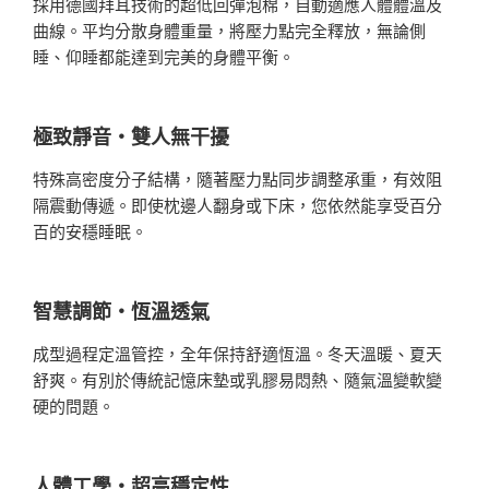
採用德國拜耳技術的超低回彈泡棉，自動適應人體體溫及
曲線。平均分散身體重量，將壓力點完全釋放，無論側
睡、仰睡都能達到完美的身體平衡。
極致靜音・雙人無干擾
特殊高密度分子結構，隨著壓力點同步調整承重，有效阻
隔震動傳遞。即使枕邊人翻身或下床，您依然能享受百分
百的安穩睡眠。
智慧調節・恆溫透氣
成型過程定溫管控，全年保持舒適恆溫。冬天溫暖、夏天
舒爽。有別於傳統記憶床墊或乳膠易悶熱、隨氣溫變軟變
硬的問題。
人體工學・超高穩定性