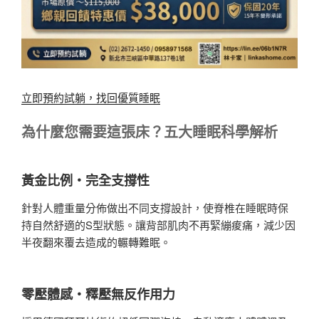
立即預約試躺，找回優質睡眠
為什麼您需要這張床？五大睡眠科學解析
黃金比例・完全支撐性
針對人體重量分佈做出不同支撐設計，使脊椎在睡眠時保
持自然舒適的S型狀態。讓背部肌肉不再緊繃痠痛，減少因
半夜翻來覆去造成的輾轉難眠。
零壓體感・釋壓無反作用力