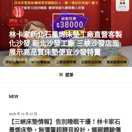
林卡家新北石墨烯床墊工廠直營客製
化沙發 新北沙發工廠 三峽沙發店面
展示高品質床墊便宜沙發特賣
石墨烯床墊 0958971568
選單
NEW
2025 年 12 月 21 日
【三峽床墊情報】告別睡眠干擾！林卡家石
墨烯床墊，無彈簧超靜音設計，鄉親體驗價