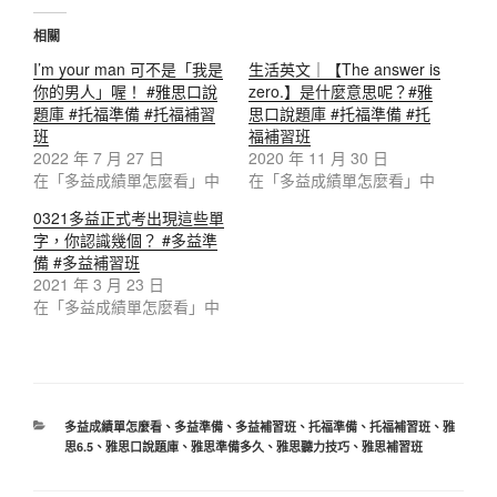
相關
I’m your man 可不是「我是
生活英文｜【The answer is
你的男人」喔！ #雅思口說
zero.】是什麼意思呢？#雅
題庫 #托福準備 #托福補習
思口說題庫 #托福準備 #托
班
福補習班
2022 年 7 月 27 日
2020 年 11 月 30 日
在「多益成績單怎麼看」中
在「多益成績單怎麼看」中
0321多益正式考出現這些單
字，你認識幾個？ #多益準
備 #多益補習班
2021 年 3 月 23 日
在「多益成績單怎麼看」中
多益成績單怎麼看
、
多益準備
、
多益補習班
、
托福準備
、
托福補習班
、
雅
思6.5
、
雅思口說題庫
、
雅思準備多久
、
雅思聽力技巧
、
雅思補習班