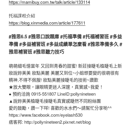
https://mamibuy.com.tw/talk/article/133114
托福課程介紹
https://blog.xinmedia.com/article/177611
#雅思6.5 #雅思口說題庫 #托福準備 #托福補習班 #多益
準備 #多益補習班 #多益成績單怎麼看 #雅思準備多久 #
雅思補習班 #雅思聽力技巧
萌萌細毛憶當年 又回到青春的甜蜜! 新莊接睫毛植睫毛上新
妝說妳美美 妝點美麗 美麗又到位~小姐想要變的很萌很有
精神,不得不佩服! 妝點美麗接睫毛的技術~讚歎
★放大雙眼，讓眼睛更迷人深邃，真實感~我愛！
● 預約洽詢 0915-551807 LineID:pollynineteen
▲說妳美美植睫毛接睫毛真實感睫然不同粉絲團
愛的鼓勵，讚一下咩! 喜歡的水水們～請幫忙分享喲^^
https://www.facebook.com/eyelash530
痞客邦: http://pollynineteen2.pixnet.net/blog