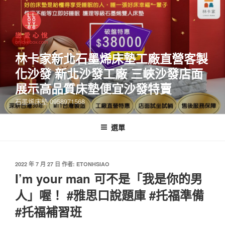
林卡家新北石墨烯床墊工廠直營客製
化沙發 新北沙發工廠 三峽沙發店面
展示高品質床墊便宜沙發特賣
石墨烯床墊 0958971568
選單
2022 年 7 月 27 日
作者:
ETONHSIAO
I’m your man 可不是「我是你的男
人」喔！ #雅思口說題庫 #托福準備
#托福補習班