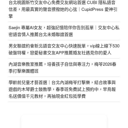
台北桃園新竹交友中心免費交友網站首選 CUBI 隱私語音
信差，用最真實的聲音撩撥她的心弦｜CupidPress 愛神引
擎
Saejin 專屬AI女友，超強記憶陪伴你告別孤單｜交友中心私
密語音情人推薦台北未婚聯誼首選
男女聯誼約會新北語音交友中心快速脫單，vip線上線下530
破盤特權，戀愛秘書交友APP推薦婚友社遇見你的愛人
內湖音樂教室推薦，培養孩子自信與專注力，梅苓2026春
季打擊樂團體班
學齡前兒童才藝首選｜台北內湖梅苓打擊樂，結合故事與
遊戲的木琴爵士鼓教學，春季班免費試上預約中，早鳥報
名送價值千元教材，再抽現金紅包抵學費