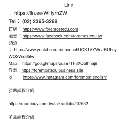
Line
https://lin.ee/WHyrhZW
︰
Tel︰ (02) 2365-3288
官網︰
https://www.foremostedu.com
臉書︰
https://www.facebook.com/foremostedu.tw
頻道
︰
https://www.youtube.com/channel/UCK1VYWnJRUhoy
WQ2Wid65fw
Map︰
https://goo.gl/maps/ouse7TF8XQ5thnaj8
教育︰
https://foremostedu.business.site
ig︰
https://www.instagram.com/foremost.english/
雅思課程介紹
https://mamibuy.com.tw/talk/article/207652
多益課程介紹