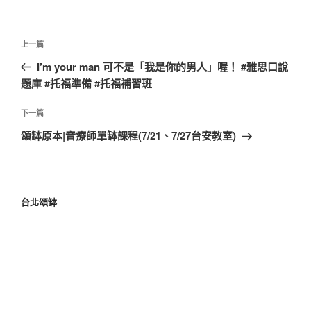
上一篇
I’m your man 可不是「我是你的男人」喔！ #雅思口說
題庫 #托福準備 #托福補習班
下一篇
頌缽原本|音療師單缽課程(7/21、7/27台安教室)
台北頌缽