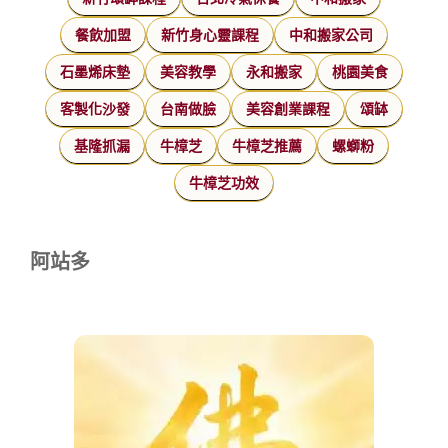
餐飲加盟
新竹身心靈課程
中和搬家公司
石墨烯床墊
美容教學
永和搬家
桃園美食
客製化沙發
台南做臉
美容創業課程
頌缽
基隆抓漏
牛樟芝
牛樟芝推薦
螺螄粉
牛樟芝功效
阿站多