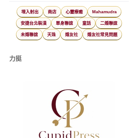
埋入射出
商店
心靈療癒
Mahamudra
安捷台北裝潢
單身聯誼
童話
二婚聯誼
未婚聯誼
天珠
婚友社
婚友社常見問題
力挺