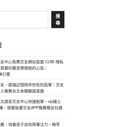
搜
尋
章
友中心免費交友網站首選 CUBI 隱私
最真實的聲音撩撥她的心弦｜
 愛神引擎
屬AI女友，超強記憶陪伴你告別孤單｜交友
情人推薦台北未婚聯誼首選
北語音交友中心快速脫單，vip線上
特權，戀愛秘書交友APP推薦婚友社遇
推薦，培養孩子自信與專注力，梅苓