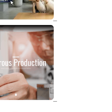
鋼模廠
射出鋼模
美甲教學
塑膠模具