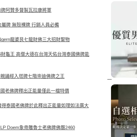
佛牌阿贊多督製瓦拉康將軍
屬牌 無殼裸牌 行銷人員必備
Ngern龍婆艮七龍財佛三大招財聖物
6財龜王 高僧大德在台灣天佑台灣泰國佛牌能
製親誦經入塔牌七階崇迪佛牌之王
泰國老佛牌釋出正能量僅此一檔特價
難得泰國老佛牌於此釋出正能量如理如法廣大
 Doem象骨雕魯士老佛牌佛曆2460