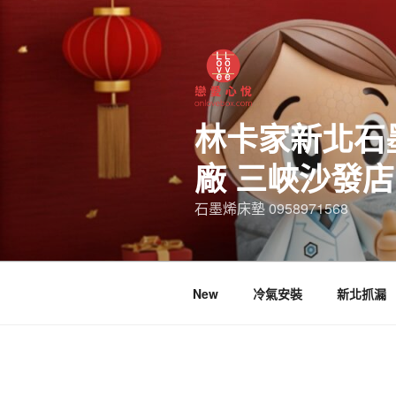
林卡家新北石
廠 三峽沙發
石墨烯床墊 0958971568
New
冷氣安裝
新北抓漏