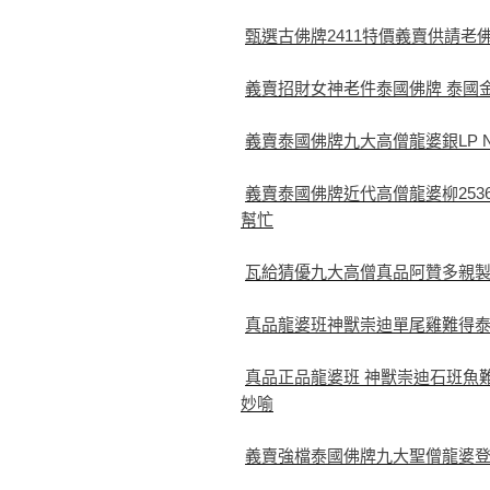
甄選古佛牌2411特價義賣供請老
義賣招財女神老件泰國佛牌 泰國金
義賣泰國佛牌九大高僧龍婆銀LP 
義賣泰國佛牌近代高僧龍婆柳253
幫忙
瓦給猜優九大高僧真品阿贊多親
真品龍婆班神獸崇迪單尾雞難得
真品正品龍婆班 神獸崇迪石班魚
妙喻
義賣強檔泰國佛牌九大聖僧龍婆登LP