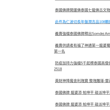
泰國佛牌開運佛泰國七龍佛古文物趨吉避凶
此件為仁波切長年盤潤吉品108顆
義賣強檔泰國佛牌釋出Somdej A
義賣供請者有福了神通第一龍婆蜀
第一名
防疫加持力強檔5千起標泰國高僧佛
2518
黃財神降魔舍利瑰寶 整塊雕琢-
泰國佛牌 龍婆添 帕坤平 碰派坤
泰國佛牌 龍婆添 帕坤平 碰派坤平