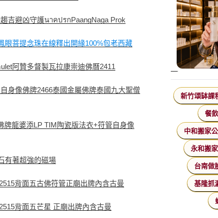
守護นาคปรกPaangNaga Prok
鳳眼菩提念珠在線釋出開緣100%包老西藏
mulet阿贊多督製瓦拉康崇迪佛曆2411
自身像佛牌2466泰國金屬佛牌泰國九大聖僧
新竹頌缽課
餐
牌龍婆添LP TIM陶瓷版法衣+符管自身像
中和搬家
永和搬
靈石有著超強的磁場
台南做
平2515背面五古佛符管正廟出牌內含古曼
基隆抓
2515背面五芒星 正廟出牌內含古曼