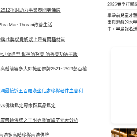
2026春季打擊
2512招財助力事業泰國老佛牌
學齡前兒童才
事與遊戲的木
a Mae Thorani改善生活
中，早鳥報名
身粉牌此牌感覺觸感上是有兩種材質
518極少版造型 猴神哈努曼 哈魯曼功德主版
僧龍婆多大師掩面佛牌2521~2523彭百欖
內洞最接近五百羅漢坐化處珍稀老件血舍利
vs佛牌鑑定專家群真品鑑定
拉康崇迪佛牌之王附專業實驗室元素分析
贊多崇迪多高階珍稀崇迪佛牌