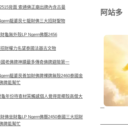
2515背面 索通佛正廟出牌內含古曼
阿站多
Ngern龍婆艮七龍財佛三大招財聖物
無外殼LP Ngern佛曆2456
杖招財權力名望泰國法器古文物
7泰國老佛牌神蹟最多傳奇佛牌避險第一
gern龍婆艮善加財佛牌裸牌無殼2460泰國金
佛牌能幫忙
M財龜年份待查材質觸感個人覺得是椰殼高僧大
坐財龜LP Ngern佛曆2450泰國三大招財
佛牌能幫忙