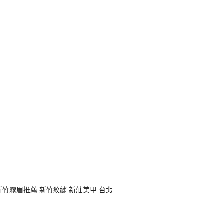
新竹霧眉推薦
新竹紋繡
新莊美甲
台北