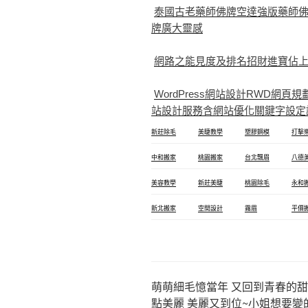
泰國古老藥師佛牌空達強版藥師
牌廣大靈感
網路之能見度及排名招財進寶佔上風
WordPress網站設計RWD
站設計服務含網站優化關鍵字設定
新莊除毛
美睫教學
塑膠鋼模
打擊
中和搬家
桃園搬家
台北飄眉
八德
美容教學
新莊美睫
桃園除毛
永和
新北搬家
空間設計
霧眉
平價
萌萌細毛憶當年 又回到青春的甜
點美麗 美麗又到位~小姐想要變