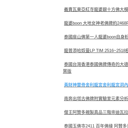
義賣瓦東亞紅寺龍婆銀十方佛大模
龍婆boon 大地女神老佛牌約2468Phr
泰國座山佛第一人龍婆boon自
龍普添哈奴曼LP TIM 2516~2
泰國台灣香港泰國佛牌傳奇的大德高
葉版
黃財神靈骨舍利龍宮舍利龍宮洞
南奔出塔古佛牌附實驗室元素分析
僧王阿贊多親製真品三階崇迪瓦
泰國玉佛寺2411 百年佛緣 阿