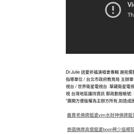
Dr.Julie 送愛祈福演唱會專輯 謝宛儒
指導單位 / 台北市政府教育局 主辦單
視台 / 世界衛星電視台  華藏衛星電視台 
視 台灣地區護持資訊 郵政劃撥帳號: 1
*廣開方便版權為主辦方所有,如造成困
義賣老佛牌龍婆yim水財神佛牌龍普Yi
泰國佛牌高僧龍婆boon稀少版椰