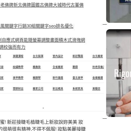
佛老佛牌新北佛牌圖鑑古佛牌大城時代古董佛
關鍵字行銷30組關鍵字seo排名優化
網頁規劃自應式網頁能隨螢幕調整畫面積木式滑塊網
調校強而有力
樂
美睫課程
台北裝璜
室內設計
新莊飄眉
台北搬家
桃園美睫
美容
紋繡教學
搬廠房
全省搬家
壓鑄
抗老保養品
清粉刺
搬家
美甲教學
搬鋼琴
新竹霧眉
臺北美甲
金庫搬運
板橋搬家
搬家
塑膠射出
搬家公司
射出模具
系統家具
美睫店
模具設計
塑膠模具
蜜! 新莊接睫毛植睫毛上新妝說妳美美 妝
的很萌很有精神,不得不佩服! 妝點美麗接睫