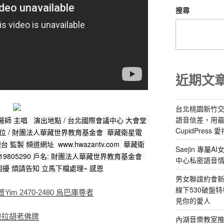
搜尋
近期文
台北桃園新竹交
語音信差，用
醫師 主唱   演出地點 / 台北國際會議中心 大會堂  
CupidPress
位 / 財團法人華藏世界教育基金會  華藏衛星電
監製 頻道網址  www.hwazantv.com  華藏衛
Saejin 專
9805290 戶名: 財團法人華藏世界教育基金會  
中心私密語音
擾 煩請告知 立馬下檔處理~ 感恩
男女聯誼約會新
線下530破盤
m 2470-2480 烏巴庫尊者
見你的愛人
殼拉胡老佛牌
內湖音樂教室