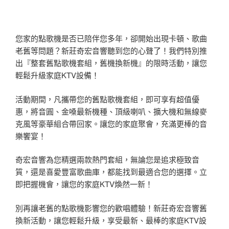
您家的點歌機是否已陪伴您多年，卻開始出現卡頓、歌曲
老舊等問題？新莊奇宏音響聽到您的心聲了！我們特別推
出『整套舊點歌機套組，舊機換新機』的限時活動，讓您
輕鬆升級家庭KTV設備！
活動期間，凡攜帶您的舊點歌機套組，即可享有超值優
惠，將音圓、金嗓最新機種、頂級喇叭、擴大機和無線麥
克風等豪華組合帶回家。讓您的家庭聚會，充滿更棒的音
樂饗宴！
奇宏音響為您精選兩款熱門套組，無論您是追求極致音
質，還是喜愛豐富歌曲庫，都能找到最適合您的選擇。立
即把握機會，讓您的家庭KTV煥然一新！
別再讓老舊的點歌機影響您的歡唱體驗！新莊奇宏音響舊
換新活動，讓您輕鬆升級，享受最新、最棒的家庭KTV設