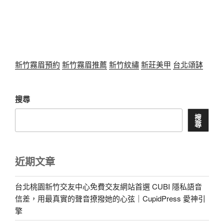
新竹霧眉預約
新竹霧眉推薦
新竹紋繡
新莊美甲
台北頌缽
搜尋
搜
尋
近期文章
台北桃園新竹交友中心免費交友網站首選 CUBI 隱私語音
信差，用最真實的聲音撩撥她的心弦｜CupidPress 愛神引
擎