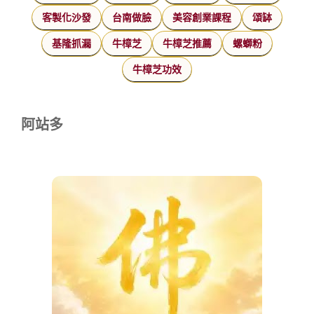
客製化沙發
台南做臉
美容創業課程
頌缽
基隆抓漏
牛樟芝
牛樟芝推薦
螺螄粉
牛樟芝功效
阿站多