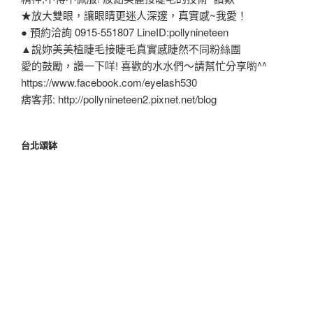
★放大雙眼，讓眼睛更迷人深邃，真實感~我愛！
● 預約洽詢 0915-551807 LineID:pollynineteen
▲說妳美美植睫毛接睫毛真實感睫然不同粉絲團
愛的鼓勵，讚一下咩! 喜歡的水水們～請幫忙分享喲^^
https://www.facebook.com/eyelash530
痞客邦: http://pollynineteen2.pixnet.net/blog
台北頌缽