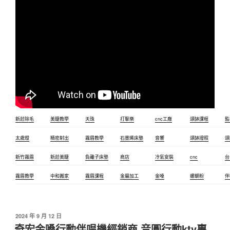
新莊除毛
美睫教學
天珠
打擊樂
cnc工廠
頌缽課程
監
太歲燈
精密射出
霧眉教學
石墨烯床墊
音響
頌缽證照
頌
新竹霧眉
新莊美睫
負離子床墊
商店
冷氣安裝
cnc
台
霧眉教學
中和搬家
霧眉課程
金屬加工
金嗓
螺螄粉
伴
2024 年 9 月 12 日
奇宏金嗓行動伴唱機經銷商 音圓行動ktv專