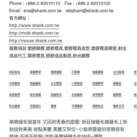
Phone : +886-2-82010110　Fax : +886-2-82010102
Email : eva@shank.com.tw　elephant@shank.com.tw
官方網址：
http://www.shank.com.tw
http://mold.shank.com.tw
http://mouse.shank.com.tw
服務項目:塑膠鋼模,塑膠模具,塑膠模具成型,塑膠模具開發,射出
成品代工,精密模具,塑膠成品製造,射出鋼模
新莊除毛
美睫教學
塑膠鋼模
打擊樂
美睫課程
台北裝璜
室
中和搬家
桃園搬家
台北飄眉
八德美容
紋繡教學
搬廠房
全
美容教學
新莊美睫
桃園除毛
永和搬家
美甲教學
搬鋼琴
新
新北搬家
空間設計
霧眉
平價搬家
塑膠射出
搬家公司
射
萌萌細毛憶當年 又回到青春的甜蜜! 新莊接睫毛植睫毛上新
妝說妳美美 妝點美麗 美麗又到位~小姐想要變的很萌很有
精神,不得不佩服! 妝點美麗接睫毛的技術~讚歎