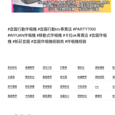
#音圓行動伴唱機
#音圓行動ktv專賣店
#PARTY7000
#INYUAN伴唱機
#移動式伴唱機
#卡拉ok專賣店
#音圓伴唱
機
#新莊音圓
#音圓伴唱機經銷商
#伴唱機經銷
新莊除毛
美睫教學
深坑小吃
打擊樂
婚友社
頌缽課程
監
太歲燈
精密射出
霧眉教學
桃花運
紋繡教學
頌缽證照
頌
新竹霧眉
新莊美睫
單身聯誼
感情和合
冷氣安裝
cnc
台
霧眉教學
中和搬家
霧眉課程
金屬加工
塑膠射出
螺螄粉
射