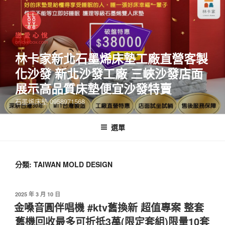
林卡家新北石墨烯床墊工廠直營客製
化沙發 新北沙發工廠 三峽沙發店面
展示高品質床墊便宜沙發特賣
石墨烯床墊 0958971568
選單
分類:
TAIWAN MOLD DESIGN
2025 年 3 月 10 日
金嗓音圓伴唱機 #ktv舊換新 超值專案 整套
舊機回收最多可折抵3萬(限定套組)限量10套