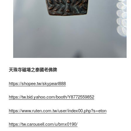
天珠寺磁場之泰國老佛牌
https://shopee.tw/skypearl888
https://tw.bid.yahoo.com/booth/Y8772559852
https://www.ruten.com.tw/user/index00.php?s=eton
https://tw.carousell.com/u/bmx0190/