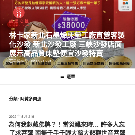
林卡家新北石墨烯床墊工廠直營客製
化沙發 新北沙發工廠 三峽沙發店面
展示高品質床墊便宜沙發特賣
石墨烯床墊 0958971568
選單
分類:
阿贊多崇迪
2022 年 5 月 2 日
為何我想戴佛牌？！當災難來時… 許多人忘
了求菩薩 南無千手千眼大慈大悲觀世音菩薩