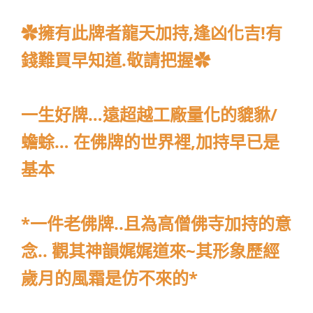
✿擁有此牌者龍天加持,逢凶化吉!有
錢難買早知道.敬請把握✿
一生好牌…遠超越工廠量化的貔貅/
蟾蜍… 在佛牌的世界裡,加持早已是
基本
*一件老佛牌..且為高僧佛寺加持的意
念.. 觀其神韻娓娓道來~其形象歷經
歲月的風霜是仿不來的*