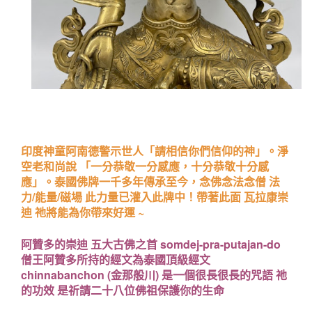
印度神童阿南德警示世人「請相信你們信仰的神」。淨
空老和尚說 「一分恭敬一分感應，十分恭敬十分感
應」。泰國佛牌一千多年傳承至今，念佛念法念僧 法
力/能量/磁場 此力量已灌入此牌中！帶著此面 瓦拉康崇
迪 祂將能為你帶來好運 ~
阿贊多的崇迪 五大古佛之首 somdej-pra-putajan-do
僧王阿贊多所持的經文為泰國頂級經文
chinnabanchon (金那般川) 是一個很長很長的咒語 祂
的功效 是祈請二十八位佛祖保護你的生命