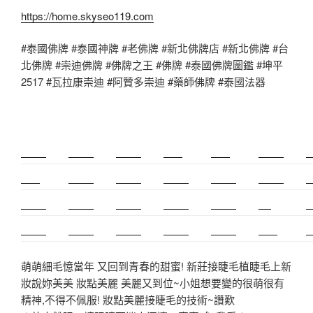
https://home.skyseo119.com
#泰國佛牌 #泰國神牌 #老佛牌 #新北佛牌店 #新北佛牌 #台
北佛牌 #崇迪佛牌 #佛牌之王 #佛牌 #泰國佛牌圖鑑 #坤平
2517 #瓦拉康崇迪 #阿贊多崇迪 #藥師佛牌 #泰國法器
新莊除毛
美睫教學
深坑小吃
打擊樂
降火氣
頌缽課程
室
太歲燈
精密射出
霧眉教學
八德美容
紋繡教學
頌缽課程
頌
新竹霧眉
新莊美睫
排便順暢
永和搬家
美甲教學
佛牌
台
紫微斗數
空間設計
霧眉課程
健康維持
塑膠射出
光明燈
射
萌萌細毛憶當年 又回到青春的甜蜜! 新莊接睫毛植睫毛上新
妝說妳美美 妝點美麗 美麗又到位~小姐想要變的很萌很有
精神,不得不佩服! 妝點美麗接睫毛的技術~讚歎