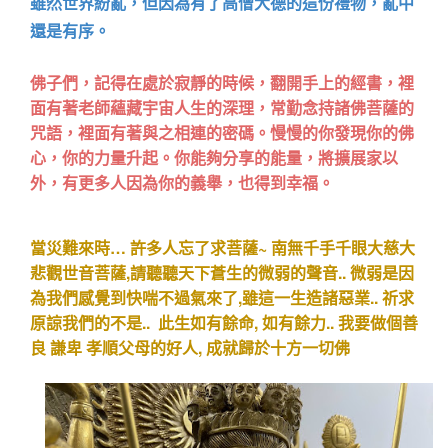
雖然世界紛亂，但因為有了高僧大德的這份禮物，亂中
還是有序。
佛子們，記得在處於寂靜的時候，翻開手上的經書，裡
面有著老師蘊藏宇宙人生的深理，常勤念持諸佛菩薩的
咒語，裡面有著與之相連的密碼。慢慢的你發現你的佛
心，你的力量升起。你能夠分享的能量，將擴展家以
外，有更多人因為你的義舉，也得到幸福。
當災難來時… 許多人忘了求菩薩~ 南無千手千眼大慈大
悲觀世音菩薩,請聽聽天下蒼生的微弱的聲音.. 微弱是因
為我們感覺到快喘不過氣來了,雖這一生造諸惡業.. 祈求
原諒我們的不是.. 此生如有餘命, 如有餘力.. 我要做個善
良 謙卑 孝順父母的好人, 成就歸於十方一切佛