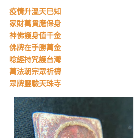
疫情升溫天已知
家財萬貫應保身
神佛護身值千金
佛牌在手勝萬金
唸經持咒護台灣
萬法朝宗眾祈禱
眾牌靈驗天珠寺