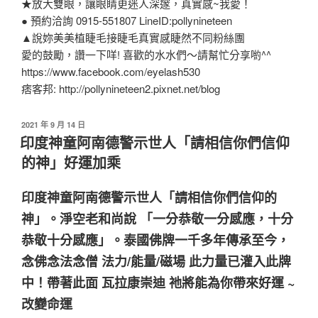
★放大雙眼，讓眼睛更迷人深邃，真實感~我愛！
● 預約洽詢 0915-551807 LineID:pollynineteen
▲說妳美美植睫毛接睫毛真實感睫然不同粉絲團
愛的鼓勵，讚一下咩! 喜歡的水水們～請幫忙分享喲^^
https://www.facebook.com/eyelash530
痞客邦: http://pollynineteen2.pixnet.net/blog
2021 年 9 月 14 日
印度神童阿南德警示世人「請相信你們信仰
的神」好運加乘
印度神童阿南德警示世人「請相信你們信仰的
神」。淨空老和尚說 「一分恭敬一分感應，十分
恭敬十分感應」。泰國佛牌一千多年傳承至今，
念佛念法念僧 法力/能量/磁場 此力量已灌入此牌
中！帶著此面 瓦拉康崇迪 祂將能為你帶來好運 ~
改變命運