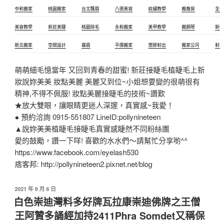
中和搬家
桃園搬家
台北飄眉
八德美容
紋繡教學
搬廠房
全
美容教學
新莊美睫
桃園除毛
永和搬家
美甲教學
搬鋼琴
新
新北搬家
空間設計
霧眉
平價搬家
塑膠射出
搬家公司
射
萌萌細毛憶當年 又回到青春的甜蜜! 新莊接睫毛植睫毛上新
妝說妳美美 妝點美麗 美麗又到位~小姐想要變的很萌很有
精神,不得不佩服! 妝點美麗接睫毛的技術~讚歎
★放大雙眼，讓眼睛更迷人深邃，真實感~我愛！
● 預約洽詢 0915-551807 LineID:pollynineteen
▲說妳美美植睫毛接睫毛真實感睫然不同粉絲團
愛的鼓勵，讚一下咩! 喜歡的水水們～請幫忙分享喲^^
https://www.facebook.com/eyelash530
痞客邦: http://pollynineteen2.pixnet.net/blog
2021 年 9 月 6 日
白色崇迪灣料多好牌瓦拉康崇迪佛牌之王僧
王阿贊多誦經加持2411Phra Somdet又稱保