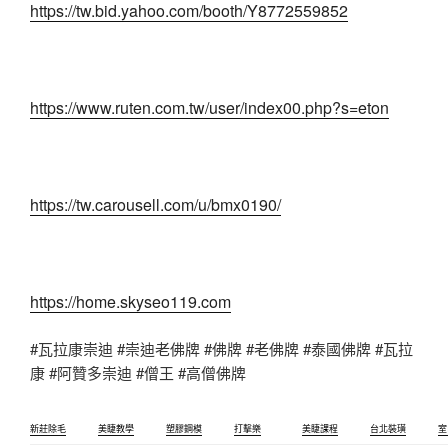
https://tw.bid.yahoo.com/booth/Y8772559852
https://www.ruten.com.tw/user/index00.php?s=eton
https://tw.carousell.com/u/bmx0190/
https://home.skyseo119.com
#瓦拉康崇迪 #崇迪老佛牌 #佛牌 #老佛牌 #泰國佛牌 #瓦拉
康 #阿贊多崇迪 #僧王 #高僧佛牌
新莊除毛
美睫教學
塑膠鋼模
打擊樂
美睫課程
台北裝璜
室