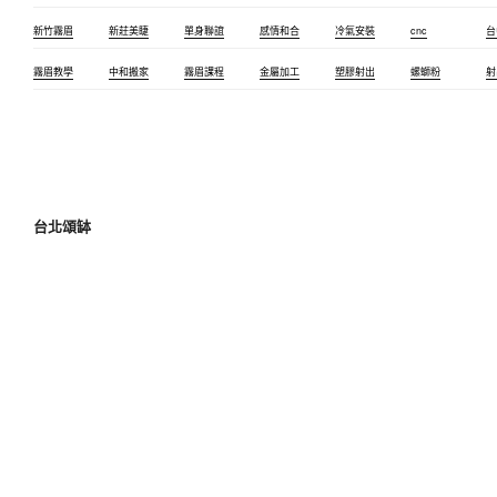
新竹霧眉
新莊美睫
單身聯誼
感情和合
冷氣安裝
cnc
台
霧眉教學
中和搬家
霧眉課程
金屬加工
塑膠射出
螺螄粉
射
台北頌缽