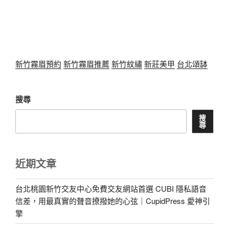
新竹霧眉預約
新竹霧眉推薦
新竹紋繡
新莊美甲
台北頌缽
搜尋
搜
尋
近期文章
台北桃園新竹交友中心免費交友網站首選 CUBI 隱私語音
信差，用最真實的聲音撩撥她的心弦｜CupidPress 愛神引
擎