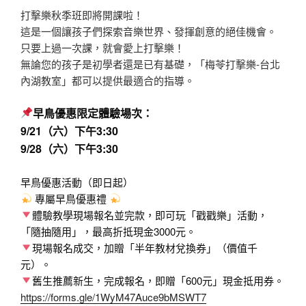
打擊樂秋季班即將開課啦！
這是一個讓孩子們探索音樂世界、發揮創意的絕佳機會。
只要上過一次課，就會愛上打擊樂！
無論您的孩子是初學者還是已有基礎，「梅苓打擊樂-台北
內湖教室」都可以提供最適合的指導。
早鳥優惠限定體驗場次：
9/21（六）下午
3:30
9/28（六）下午
3:30
早鳥優惠活動（即日起）
專屬早鳥優惠禮
體驗教學現場報名並完款，即可玩「戳戳樂」活動，
「隨抽隨用」，最高折抵現金3000元。
現場報名成交，加贈「半年教材兌換券」（價值千
元）。
舊生推薦新生，完成報名，即贈「600元」現金抵用券。
https://forms.gle/1WyM47Auce9bMSWT7