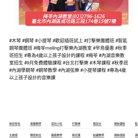
#木琴
#鋼琴
#小提琴
#歡迎插班試上
#打擊樂團體班
#智能
鋼琴團體班
#梅苓meiling打擊樂內湖教室
#早鳥優惠
#秋季
班招生
#專為4歲以上孩子設計的課程
#梅苓
#內湖音樂教
室招生
#9月免費體驗課程
#台北打擊樂
#木琴課程
#秋季班
#內湖學鋼琴
#鋼琴教學
#內湖弦樂
#小提琴課程
#專為4歲
以上孩子設計的音樂課
新莊除毛
美睫教學
深坑小吃
打擊樂
婚友社
頌缽課程
監
太歲燈
精密射出
霧眉教學
桃花運
紋繡教學
頌缽證照
頌