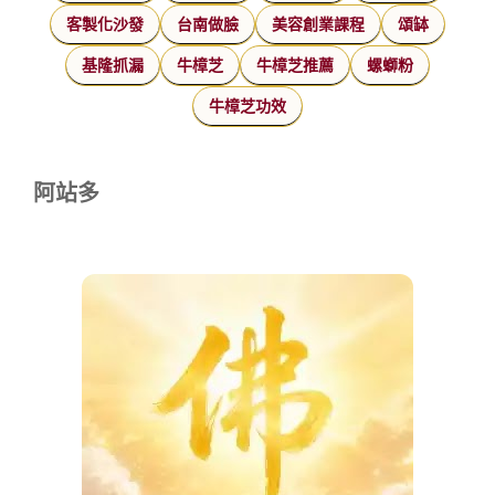
客製化沙發
台南做臉
美容創業課程
頌缽
基隆抓漏
牛樟芝
牛樟芝推薦
螺螄粉
牛樟芝功效
阿站多