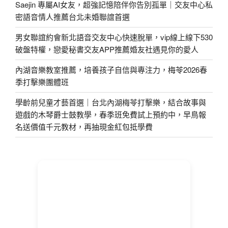
Saejin 專屬AI女友，超強記憶陪伴你告別孤單｜交友中心私
密語音情人推薦台北未婚聯誼首選
男女聯誼約會新北語音交友中心快速脫單，vip線上線下530
破盤特權，戀愛秘書交友APP推薦婚友社遇見你的愛人
內湖音樂教室推薦，培養孩子自信與專注力，梅苓2026春
季打擊樂團體班
學齡前兒童才藝首選｜台北內湖梅苓打擊樂，結合故事與
遊戲的木琴爵士鼓教學，春季班免費試上預約中，早鳥報
名送價值千元教材，再抽現金紅包抵學費