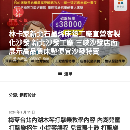
林卡家新北石墨烯床墊工廠直營客製
化沙發 新北沙發工廠 三峽沙發店面
展示高品質床墊便宜沙發特賣
石墨烯床墊 0958971568
選單
分類:
鋼模設計
2024 年 9 月 11 日
梅苓台北內湖木琴打擊樂教學內容 內湖兒童
打擊樂招生 小提琴課程 兒童爵士鼓 打擊樂