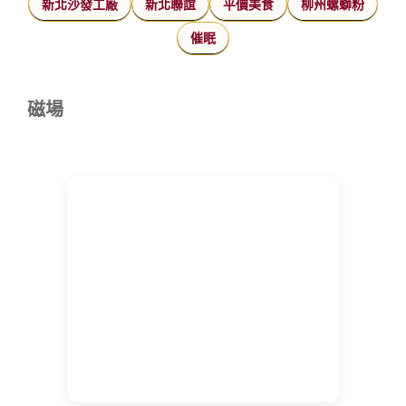
新北沙發工廠
新北聯誼
平價美食
柳州螺螄粉
催眠
磁場