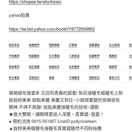
https://shopee.tw/etonhsiao
yahoo拍賣
https://tw.bid.yahoo.com/booth/Y8772559852
新莊除毛
美睫教學
塑膠鋼模
打擊樂
美睫課程
台北裝璜
室
中和搬家
桃園搬家
台北飄眉
八德美容
紋繡教學
搬廠房
全
美容教學
新莊美睫
桃園除毛
永和搬家
美甲教學
搬鋼琴
新
新北搬家
空間設計
霧眉
平價搬家
塑膠射出
搬家公司
射
萌萌細毛憶當年 又回到青春的甜蜜! 新莊接睫毛植睫毛上新
妝說妳美美 妝點美麗 美麗又到位~小姐想要變的很萌很有
精神,不得不佩服! 妝點美麗接睫毛的技術~讚歎
★放大雙眼，讓眼睛更迷人深邃，真實感~我愛！
● 預約洽詢 0915-551807 LineID:pollynineteen
▲說妳美美植睫毛接睫毛真實感睫然不同粉絲團