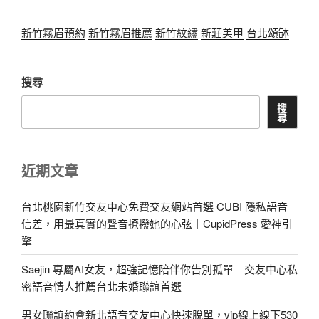
新竹霧眉預約
新竹霧眉推薦
新竹紋繡
新莊美甲
台北頌缽
搜尋
搜
尋
近期文章
台北桃園新竹交友中心免費交友網站首選 CUBI 隱私語音
信差，用最真實的聲音撩撥她的心弦｜CupidPress 愛神引
擎
Saejin 專屬AI女友，超強記憶陪伴你告別孤單｜交友中心私
密語音情人推薦台北未婚聯誼首選
男女聯誼約會新北語音交友中心快速脫單，vip線上線下530