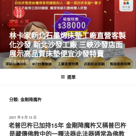
林卡家新北石墨烯床墊工廠直營客製
化沙發 新北沙發工廠 三峽沙發店面
展示高品質床墊便宜沙發特賣
石墨烯床墊 0958971568
選單
分類:
金剛降魔杵
2021 年 9 月 12 日
老普巴杵已加持15年 金剛降魔杵又稱普巴杵
是藏傳佛教中的一種法器此法器通常為佛教