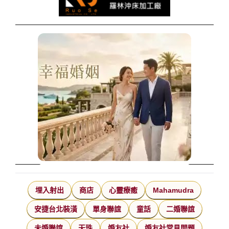
埋入射出
商店
心靈療癒
Mahamudra
安捷台北裝潢
單身聯誼
童話
二婚聯誼
未婚聯誼
天珠
婚友社
婚友社常見問題