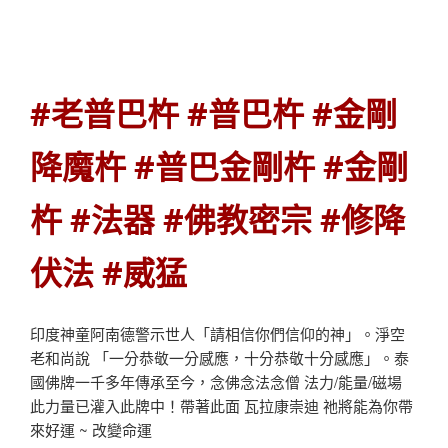
#老普巴杵 #普巴杵 #金剛
降魔杵 #普巴金剛杵 #金剛
杵 #法器 #佛教密宗 #修降
伏法 #威猛
印度神童阿南德警示世人「請相信你們信仰的神」。淨空
老和尚說 「一分恭敬一分感應，十分恭敬十分感應」。泰
國佛牌一千多年傳承至今，念佛念法念僧 法力/能量/磁場
此力量已灌入此牌中！帶著此面 瓦拉康崇迪 祂將能為你帶
來好運 ~ 改變命運