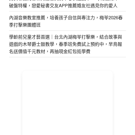
破盤特權，戀愛秘書交友APP推薦婚友社遇見你的愛人
內湖音樂教室推薦，培養孩子自信與專注力，梅苓2026春
季打擊樂團體班
學齡前兒童才藝首選｜台北內湖梅苓打擊樂，結合故事與
遊戲的木琴爵士鼓教學，春季班免費試上預約中，早鳥報
名送價值千元教材，再抽現金紅包抵學費