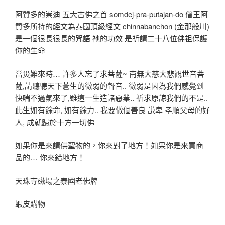
阿贊多的崇迪 五大古佛之首 somdej-pra-putajan-do 僧王阿
贊多所持的經文為泰國頂級經文 chinnabanchon (金那般川)
是一個很長很長的咒語 祂的功效 是祈請二十八位佛祖保護
你的生命
當災難來時… 許多人忘了求菩薩~ 南無大慈大悲觀世音菩
薩,請聽聽天下蒼生的微弱的聲音.. 微弱是因為我們感覺到
快喘不過氣來了,雖這一生造諸惡業.. 祈求原諒我們的不是..
此生如有餘命, 如有餘力.. 我要做個善良 謙卑 孝順父母的好
人, 成就歸於十方一切佛
如果你是來請供聖物的，你來對了地方！如果你是來買商
品的… 你來錯地方！
天珠寺磁場之泰國老佛牌
蝦皮購物