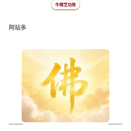
牛樟芝功效
阿站多