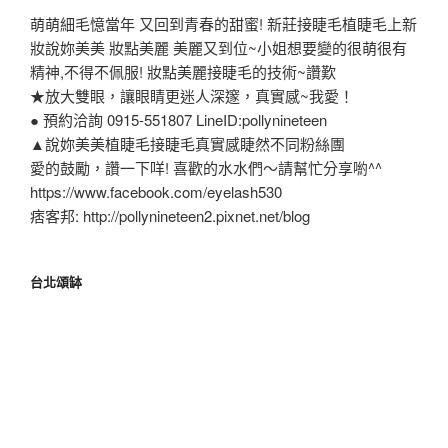
萌萌細毛憶當年 又回到青春的甜蜜! 新莊接睫毛植睫毛上新
妝說妳美美 妝點美麗 美麗又到位~小姐想要變的很萌很有
精神,不得不佩服! 妝點美麗接睫毛的技術~讚歎
★放大雙眼，讓眼睛更迷人深邃，真實感~我愛！
● 預約洽詢 0915-551807 LineID:pollynineteen
▲說妳美美植睫毛接睫毛真實感睫然不同粉絲團
愛的鼓勵，讚一下咩! 喜歡的水水們～請幫忙分享喲^^
https://www.facebook.com/eyelash530
痞客邦: http://pollynineteen2.pixnet.net/blog
台北頌缽