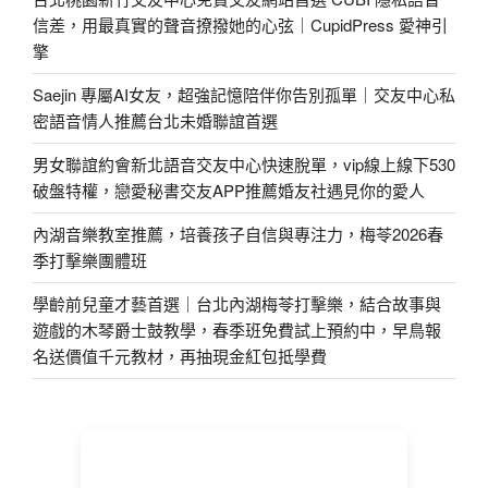
信差，用最真實的聲音撩撥她的心弦｜CupidPress 愛神引
擎
Saejin 專屬AI女友，超強記憶陪伴你告別孤單｜交友中心私
密語音情人推薦台北未婚聯誼首選
男女聯誼約會新北語音交友中心快速脫單，vip線上線下530
破盤特權，戀愛秘書交友APP推薦婚友社遇見你的愛人
內湖音樂教室推薦，培養孩子自信與專注力，梅苓2026春
季打擊樂團體班
學齡前兒童才藝首選｜台北內湖梅苓打擊樂，結合故事與
遊戲的木琴爵士鼓教學，春季班免費試上預約中，早鳥報
名送價值千元教材，再抽現金紅包抵學費