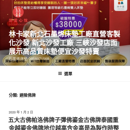
林卡家新北石墨烯床墊工廠直營客製
化沙發 新北沙發工廠 三峽沙發店面
展示高品質床墊便宜沙發特賣
石墨烯床墊 0958971568
選單
分類:
避險佛牌
2020 年 1 月 2 日
五大古佛帕洛佛牌子彈佛鎏金古佛牌泰國重
金越鎏金佛牌地位越高含金高是為製作時整