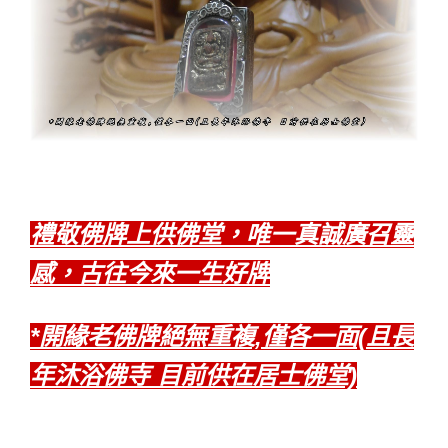
禮敬佛牌上供佛堂，唯一真誠廣召靈
感，古往今來一生好牌
*開緣老佛牌絕無重複,僅各一面(且長
年沐浴佛寺 目前供在居士佛堂)