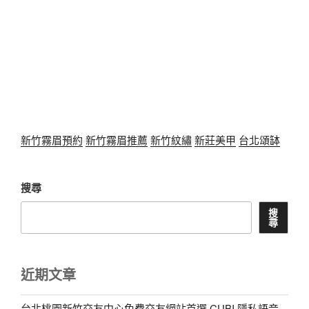
新竹霧眉預約
新竹霧眉推薦
新竹紋繡
新莊美甲
台北頌缽
搜尋
搜
尋
近期文章
台北桃園新竹交友中心免費交友網站首選 CUBI 隱私語音