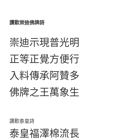
讚歎崇迪佛牌詩
崇迪示現普光明
正等正覺方便行
入料傳承阿贊多
佛牌之王萬象生
讚歎泰皇詩
泰皇福澤棉流長