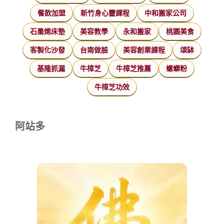
餐飲加盟
新竹身心靈課程
中和搬家公司
石墨烯床墊
美容教學
永和搬家
桃園美食
客製化沙發
台南做臉
美容創業課程
頌缽
基隆抓漏
牛樟芝
牛樟芝推薦
螺螄粉
牛樟芝功效
阿站多