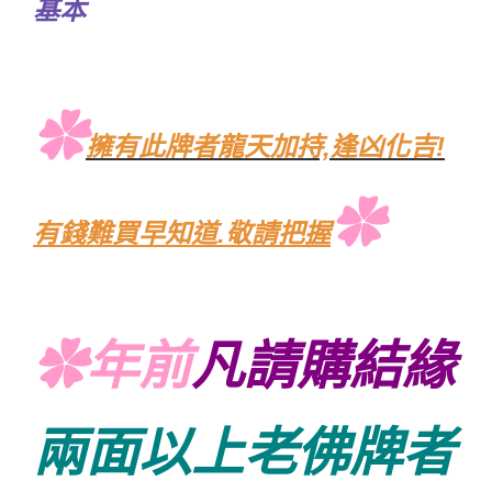
基本
✿
擁有此牌者龍天加持,逢凶化吉!
✿
有錢難買早知道.敬請把握
✿年前
凡請購結緣
兩面以上老佛牌者