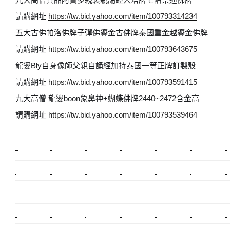
請購網址
https://tw.bid.yahoo.com/item/100793314234
五大古佛帕洛佛牌子彈佛鎏金古佛牌泰國重金越鎏金佛牌
請購網址
https://tw.bid.yahoo.com/item/100793643675
龍婆Bly自身像師父親自誦經加持泰國一等正牌訂製殼
請購網址
https://tw.bid.yahoo.com/item/100793591415
九大高僧 龍婆boon象鼻神+蝴蝶佛牌2440~2472含金高
請購網址
https://tw.bid.yahoo.com/item/100793539464
新莊植睫毛
美睫教學
塑膠鋼模
室內裝潢
美睫課程
搬家價錢
室內設計
搬家
桃園搬家
台北飄眉
新北搬家
搬家費
搬廠房
搬家全省
搬家估價
新莊接睫毛
推薦搬家
美甲教學
鋼琴搬運
基隆搬家
桃園除毛
中和搬家
推薦搬家
裝潢
平價搬家
SEO
搬家費用
射出模具