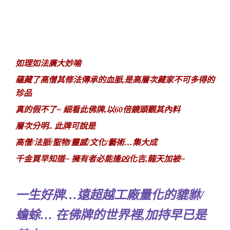
如理如法廣大妙喻
蘊藏了高僧其修法傳承的血脈,是高層次藏家不可多得的
珍品
真的假不了~ 細看此佛牌,以60倍鏡頭觀其內料
層次分明.. 此牌可說是
高僧/法脈/聖物/靈感/文化/藝術…集大成
千金買早知道~ 擁有者必能逢凶化吉,龍天加被~
一生好牌…遠超越工廠量化的貔貅/
蟾蜍… 在佛牌的世界裡,加持早已是