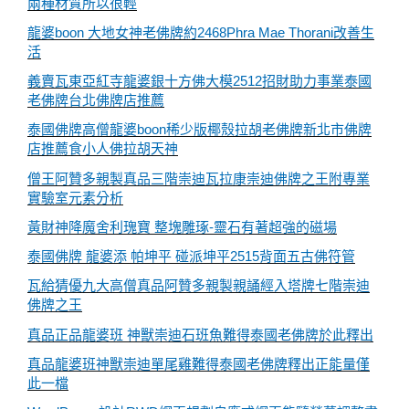
兩種材質所以很輕
龍婆boon 大地女神老佛牌約2468Phra Mae Thorani改善生
活
義賣瓦東亞紅寺龍婆銀十方佛大模2512招財助力事業泰國
老佛牌台北佛牌店推薦
泰國佛牌高僧龍婆boon稀少版椰殼拉胡老佛牌新北市佛牌
店推薦食小人佛拉胡天神
僧王阿贊多親製真品三階崇迪瓦拉康崇迪佛牌之王附專業
實驗室元素分析
黃財神降魔舍利瑰寶 整塊雕琢-靈石有著超強的磁場
泰國佛牌 龍婆添 帕坤平 碰派坤平2515背面五古佛符管
瓦給猜優九大高僧真品阿贊多親製親誦經入塔牌七階崇迪
佛牌之王
真品正品龍婆班 神獸崇迪石班魚難得泰國老佛牌於此釋出
真品龍婆班神獸崇迪單尾雞難得泰國老佛牌釋出正能量僅
此一檔