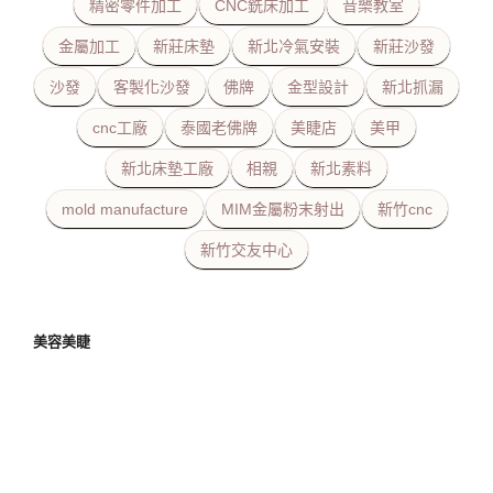
精密零件加工
CNC銑床加工
音樂教室
金屬加工
新莊床墊
新北冷氣安裝
新莊沙發
沙發
客製化沙發
佛牌
金型設計
新北抓漏
cnc工廠
泰國老佛牌
美睫店
美甲
新北床墊工廠
相親
新北素料
mold manufacture
MIM金屬粉末射出
新竹cnc
新竹交友中心
美容美睫