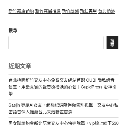
新竹霧眉預約
新竹霧眉推薦
新竹紋繡
新莊美甲
台北頌缽
搜尋
搜
尋
近期文章
台北桃園新竹交友中心免費交友網站首選 CUBI 隱私語音
信差，用最真實的聲音撩撥她的心弦｜CupidPress 愛神引
擎
Saejin 專屬AI女友，超強記憶陪伴你告別孤單｜交友中心私
密語音情人推薦台北未婚聯誼首選
男女聯誼約會新北語音交友中心快速脫單，vip線上線下530