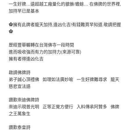
一生好牌…遠超越工廠量化的貔貅/蟾蜍… 在佛牌的世界裡,
加持早已是基本
✿擁有此牌者龍天加持,逢凶化吉!有錢難買早知道.敬請把握
✿
歷經豐華輾轉在台灣佛寺一段時間
進而吸收強而有力的加持力(來源可靠)
擁有者得逢凶化吉
啟請佛牌詩
弟子誠心頂禮佛 如理如法廣妙喻 一生好牌難尋求 龍天
慈悲宣法語
讚歎崇迪佛牌詩
崇迪示現普光明 正等正覺方便行 入料傳承阿贊多 佛牌
之王萬象生
讚歎泰皇詩