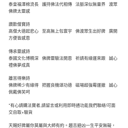
泰皇福澤棉流長 護持佛法代相傳 法脈深似無量界 渡眾
佛牌太靈感
讚歎僧寶詩
高僧大德起悲心 至高無上包寰宇 佛渡眾生出好牌 廣開
方便皆感恩
傳承靈感詩
泰國文化博精深 佛牌靈驗法開恩 祈請有緣運來跟 誠心
禮佛夢成真
離苦得樂詩
佛牌稀少有緣得 把握良機頌功德 磁場超強霉運撤 誠心
佩戴佛笑呵
*有心請購法寶者,請留言或利用即時通功能我們聯絡!可面
交自取+驗貨
天賜好牌屬你莫屬與大師有約。趨吉避凶一生平安無礙，