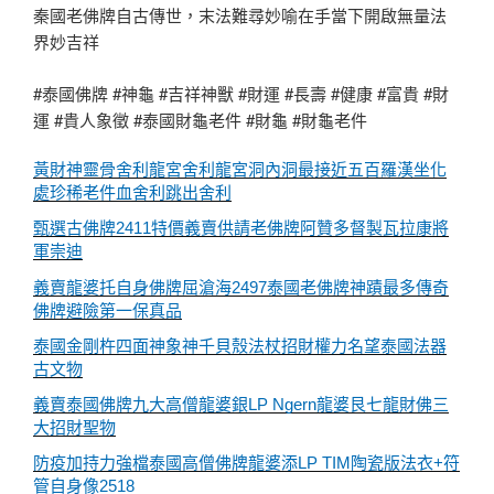
秦國老佛牌自古傳世，末法難尋妙喻在手當下開啟無量法
界妙吉祥
#泰國佛牌 #神龜 #吉祥神獸 #財運 #長壽 #健康 #富貴 #財
運 #貴人象徵 #泰國財龜老件 #財龜 #財龜老件
黃財神靈骨舍利龍宮舍利龍宮洞內洞最接近五百羅漢坐化
處珍稀老件血舍利跳出舍利
甄選古佛牌2411特價義賣供請老佛牌阿贊多督製瓦拉康將
軍崇迪
義賣龍婆托自身佛牌屈滄海2497泰國老佛牌神蹟最多傳奇
佛牌避險第一保真品
泰國金剛杵四面神象神千貝殼法杖招財權力名望泰國法器
古文物
義賣泰國佛牌九大高僧龍婆銀LP Ngern龍婆艮七龍財佛三
大招財聖物
防疫加持力強檔泰國高僧佛牌龍婆添LP TIM陶瓷版法衣+符
管自身像2518