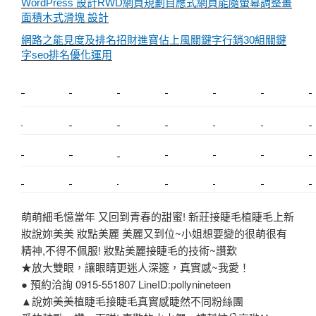
WordPress 設計RWD網頁規劃自應式網頁能隨螢幕調整畫
面積木式滑塊 設計
網路之能見度及排名招財進寶佔上風關鍵字行銷30組關鍵
字seo排名優化運用
新莊植睫毛
美睫教學
塑膠鋼模
室內裝潢
美睫課程
搬家價錢
室內設計
搬家
桃園搬家
台北飄眉
新北搬家
搬家費
搬廠房
搬家全省
搬家估價
新莊接睫毛
推薦搬家
美甲教學
鋼琴搬運
基隆搬家
桃園除毛
中和搬家
推薦搬家
裝潢
平價搬家
SEO
搬家費用
射出模具
萌萌細毛憶當年 又回到青春的甜蜜! 新莊接睫毛植睫毛上新
妝說妳美美 妝點美麗 美麗又到位~小姐想要變的很萌很有
精神,不得不佩服! 妝點美麗接睫毛的技術~讚歎
★放大雙眼，讓眼睛更迷人深邃，真實感~我愛！
● 預約洽詢 0915-551807 LineID:pollynineteen
▲說妳美美植睫毛接睫毛真實感睫然不同粉絲團