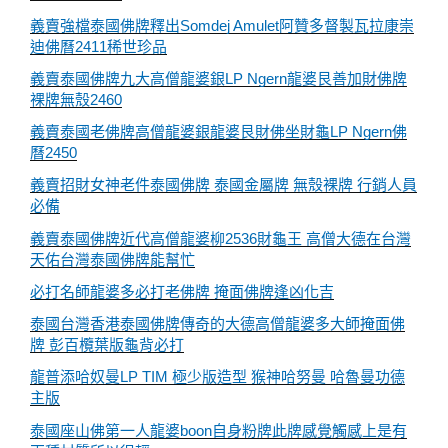
義賣強檔泰國佛牌釋出Somdej Amulet阿贊多督製瓦拉康崇
迪佛曆2411稀世珍品
義賣泰國佛牌九大高僧龍婆銀LP Ngern龍婆艮善加財佛牌
裸牌無殼2460
義賣泰國老佛牌高僧龍婆銀龍婆艮財佛坐財龜LP Ngern佛
曆2450
義賣招財女神老件泰國佛牌 泰國金屬牌 無殼裸牌 行銷人員
必備
義賣泰國佛牌近代高僧龍婆柳2536財龜王 高僧大德在台灣
天佑台灣泰國佛牌能幫忙
必打名師龍婆多必打老佛牌 掩面佛牌逢凶化吉
泰國台灣香港泰國佛牌傳奇的大德高僧龍婆多大師掩面佛
牌 彭百欖葉版龜背必打
龍普添哈奴曼LP TIM 極少版造型 猴神哈努曼 哈魯曼功德
主版
泰國座山佛第一人龍婆boon自身粉牌此牌感覺觸感上是有