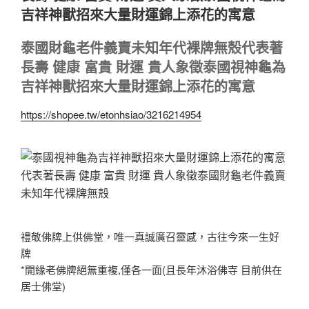
吉祥神獸招來大量財運錦上添花的寓意
泰國財龜老件義賣未知年代裸牌無殼代表著
長壽 健康 富貴 財運 貴人象徵泰國視神龜為
吉祥神獸招來大量財運錦上添花的寓意
https://shopee.tw/etonhsiao/3216214954
禮敬佛牌上供佛堂，唯一真誠廣召靈感，古往今來一生好
牌
*開緣老佛牌絕無重複,僅各一面(且長年沐浴佛寺 目前供在
居士佛堂)