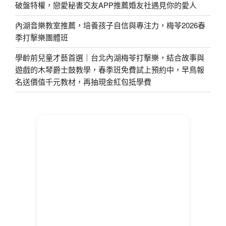
破盤特權，戀愛秘書交友APP推薦婚友社遇見你的愛人
內湖音樂教室推薦，培養孩子自信與專注力，梅苓2026春
季打擊樂團體班
學齡前兒童才藝首選｜台北內湖梅苓打擊樂，結合故事與
遊戲的木琴爵士鼓教學，春季班免費試上預約中，早鳥報
名送價值千元教材，再抽現金紅包抵學費