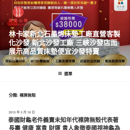
林卡家新北石墨烯床墊工廠直營客製
化沙發 新北沙發工廠 三峽沙發店面
展示高品質床墊便宜沙發特賣
石墨烯床墊 0958971568
選單
分類:
裸牌無殼
2015 年 3 月 18 日
泰國財龜老件義賣未知年代裸牌無殼代表著
長壽 健康 富貴 財運 貴人象徵泰國視神龜為