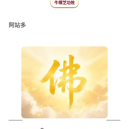
牛樟芝功效
阿站多