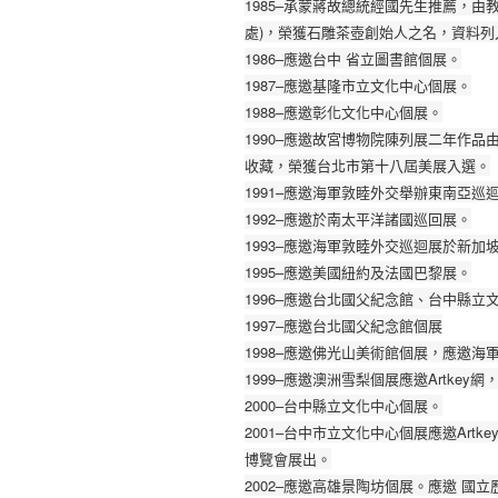
1985–承蒙蔣故總統經國先生推薦，由
處)，榮獲石雕茶壺創始人之名，資料列
1986–應邀台中 省立圖書館個展。
1987–應邀基隆市立文化中心個展。
1988–應邀彰化文化中心個展。
1990–應邀故宮博物院陳列展二年作
收藏，榮獲台北市第十八屆美展入選。
1991–應邀海軍敦睦外交舉辦東南亞
1992–應邀於南太平洋諸國巡回展。
1993–應邀海軍敦睦外交巡迴展於新
1995–應邀美國紐約及法國巴黎展。
1996–應邀台北國父紀念館、台中縣
1997–應邀台北國父紀念館個展
1998–應邀佛光山美術館個展，應邀
1999–應邀澳洲雪梨個展應邀Artkey
2000–台中縣立文化中心個展。
2001–台中市立文化中心個展應邀Art
博覽會展出。
2002–應邀高雄景陶坊個展。應邀 國