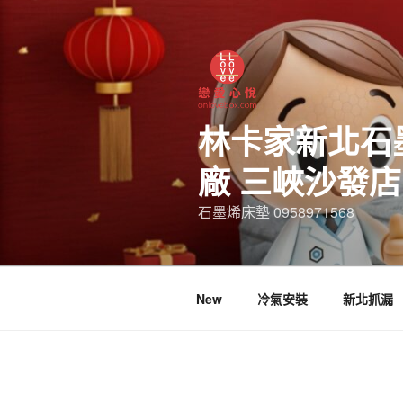
林卡家新北石
廠 三峽沙發
石墨烯床墊 0958971568
New
冷氣安裝
新北抓漏