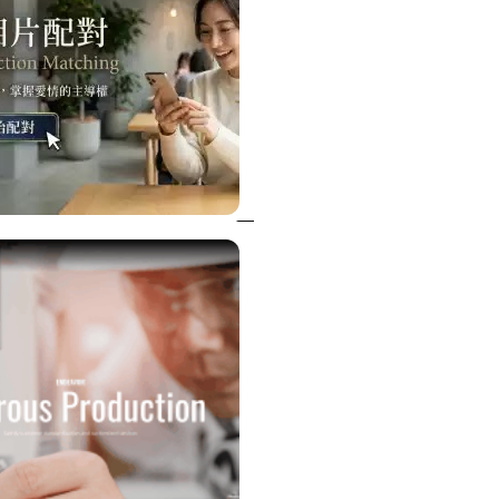
特殊搬運
指甲彩繪
美甲課程
塑膠模具