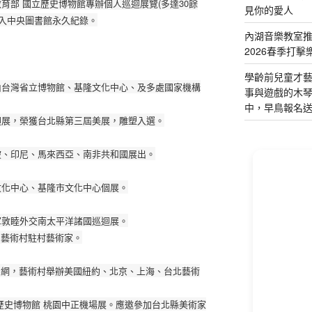
教育部 國立歷史博物館專辦個人巡迴展覽(多達30餘
見你的愛人
入
­中央圖書館永久紀錄。
內湖音樂教室
2026春季打擊
學齡前兒童才
品由台灣省立博物館、基隆文化中心、及多處國
­家機構
事與遊戲的木
中，早鳥報名
巡迴展，榮獲台北縣第三屆美展，雕塑入選。
加坡、印尼、馬來西亞、南非共和國展出。
立文化中心、基隆市文化中心個展。
海軍敦睦外交南太平洋諸國巡迴展。
網，藝術村駐村藝術家。
key網，藝術村舉辦美國紐約、北京、上
­海、台北藝術
立歷史博物館 桃園中正機場展。應邀參加台北縣美術家