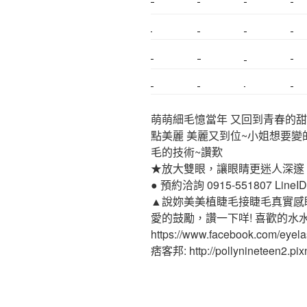
新莊植睫毛
美睫教學
塑膠鋼模
室內裝潢
搬家
桃園搬家
台北飄眉
新北搬家
搬家估價
新莊接睫毛
推薦搬家
桃園除毛
中和搬家
推薦搬家
裝潢
平價搬家
萌萌細毛憶當年 又回到青春的甜
點美麗 美麗又到位~小姐想要變
毛的技術~讚歎
★放大雙眼，讓眼睛更迷人深邃
● 預約洽詢 0915-551807 LineID:p
▲說妳美美植睫毛接睫毛真實感
愛的鼓勵，讚一下咩! 喜歡的水
https://www.facebook.com/eyel
痞客邦: http://pollynineteen2.pixn