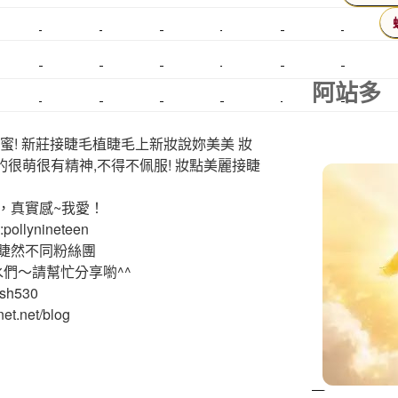
搬家費
搬廠房
搬家全省
壓鑄
甲級營造
營造廠
美甲教學
鋼琴搬運
基隆搬家
美甲
金庫搬運
板橋搬家
阿站多
SEO
搬家費用
射出模具
系統家具
植睫
優良搬家
蜜! 新莊接睫毛植睫毛上新妝說妳美美 妝
的很萌很有精神,不得不佩服! 妝點美麗接睫
，真實感~我愛！
ollynineteen
睫然不同粉絲團
水們～請幫忙分享喲^^
ash530
et.net/blog