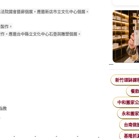
台北法院國會藝廊個展。應邀新店市立文化中心
­個展。
騰製作。
術製作。應邀台中縣立文化中心石壺與雕塑個展
­。
新竹頌缽課
餐
中和搬家
指教
永和搬
…
台南做
基隆抓
美睫課程
搬家價錢
室內設計
飄眉接睫
桃園美睫
台北搬家