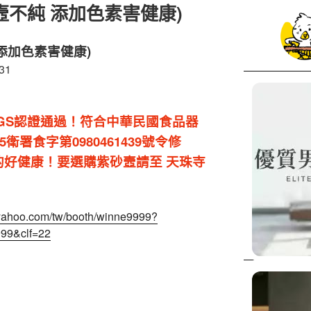
壼不純 添加色素害健康)
添加色素害健康)
31
GS認證通過！符合中華民國食品器
5衛署食字第0980461439號令修
的好健康！要選購紫砂壼請至 天珠寺
id.yahoo.com/tw/booth/winne9999?
99&clf=22