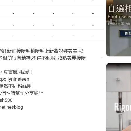
美睫課程
搬家價錢
室內設計
飄眉接睫
桃園美睫
台北搬家
搬家費
搬廠房
搬家全省
壓鑄
甲級營造
營造廠
美甲教學
鋼琴搬運
基隆搬家
美甲
金庫搬運
板橋搬家
SEO
搬家費用
射出模具
系統家具
植睫
優良搬家
蜜! 新莊接睫毛植睫毛上新妝說妳美美 妝
的很萌很有精神,不得不佩服! 妝點美麗接睫
，真實感~我愛！
ollynineteen
睫然不同粉絲團
水們～請幫忙分享喲^^
ash530
et.net/blog