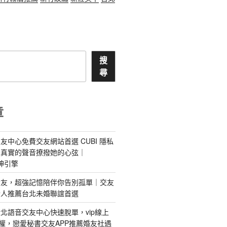
搜
尋
章
友中心免費交友網站首選 CUBI 隱私
最真實的聲音撩撥她的心弦｜
 愛神引擎
屬AI女友，超強記憶陪伴你告別孤單｜交友
情人推薦台北未婚聯誼首選
北語音交友中心快速脫單，vip線上
特權，戀愛秘書交友APP推薦婚友社遇