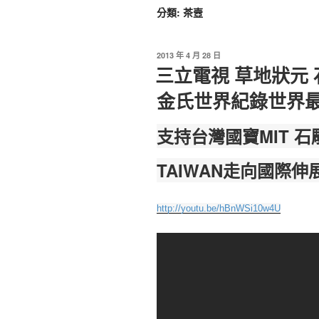
分類:
茶壼
2013 年 4 月 28 日
三立電視 草地狀元 
金氏世界紀錄世界
支持台灣國寶MIT 
TAIWAN走向國際伸
http://youtu.be/hBnWSi10w4U