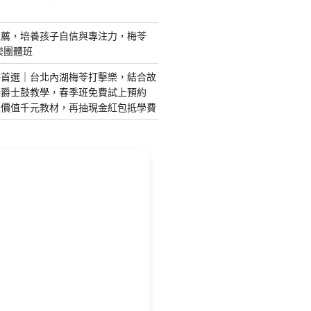
推薦，培養孩子自信與專注力，梅苓
樂團體班
藝首選｜台北內湖梅苓打擊樂，結合故
琴爵士鼓教學，春季班免費試上預約
送價值千元教材，再抽現金紅包抵學費