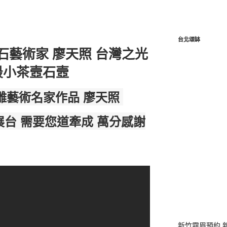
台北頌缽
石藝術家 廖天照 台灣之光
最小茶壼石壼
石雕藝術名家作品 廖天照
展台 需要您道牽成 萬分感謝
新竹霧眉預約