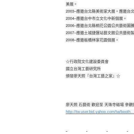
美展。
2003–應邀台北縣美術家大展。應邀
2004–應邀台中市立文化中新個展。
2006–應邀台北縣桐花公園公共藝術圖
2007–應邀土城捷運站藝文館公共藝
2008–應邀板橋林家花園個展。
☆行政院文化建設委員會
國立台灣工藝研究所
頒發廖天照『台灣工藝之家』☆
廖天照 石藝術 歡迎至 天珠寺磁場 參觀
http://tw.user.bid.yahoo.com/tw/booth
新莊植睫毛
美睫教學
塑膠鋼模
室內裝潢