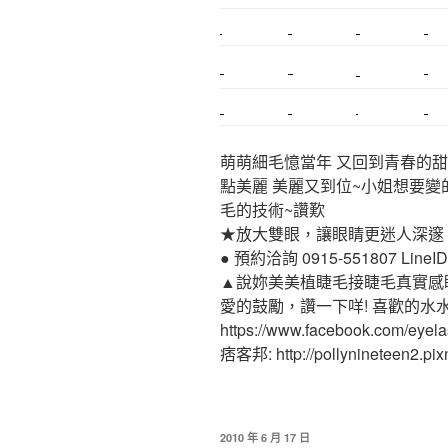
搬家
桃園搬家
台北飄眉
新北搬家
搬家估價
新莊接睫毛
推薦搬家
桃園除毛
中和搬家
推薦搬家
裝潢
平價搬家
萌萌細毛憶當年 又回到青春的甜
點美麗 美麗又到位~小姐想要變
毛的技術~讚歎
★放大雙眼，讓眼睛更迷人深邃
● 預約洽詢 0915-551807 LineID:p
▲說妳美美植睫毛接睫毛真實感
愛的鼓勵，讚一下咩! 喜歡的水
https://www.facebook.com/eyel
痞客邦: http://pollynineteen2.pixn
2010 年 6 月 17 日