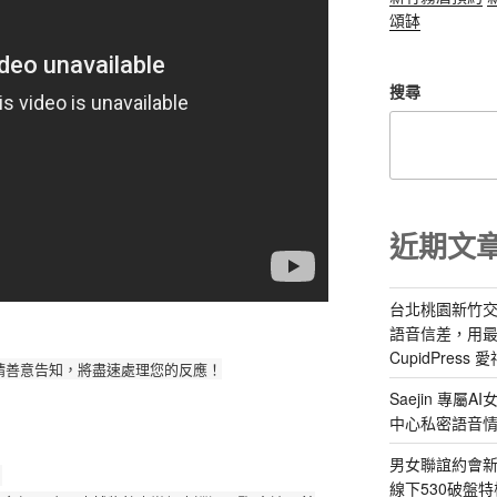
頌缽
搜尋
近期文
台北桃園新竹交
語音信差，用
CupidPress
請善意告知，將盡速處理您的反應！
Saejin 專
中心私密語音
男女聯誼約會新
。
線下530破盤