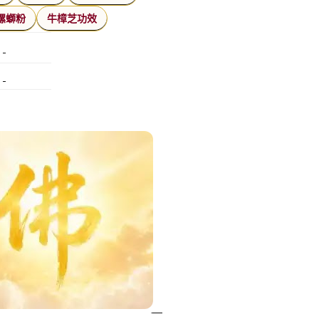
螺螄粉
牛樟芝功效
指甲彩繪
美甲課程
塑膠模具