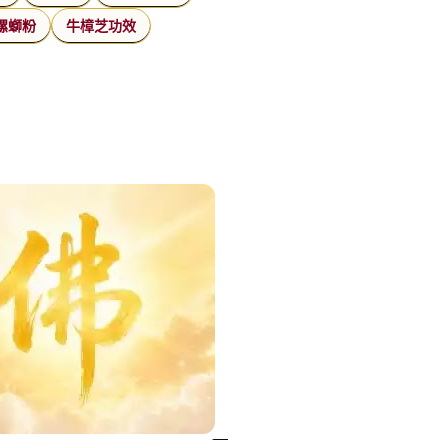
螺螄粉
牛樟芝功效