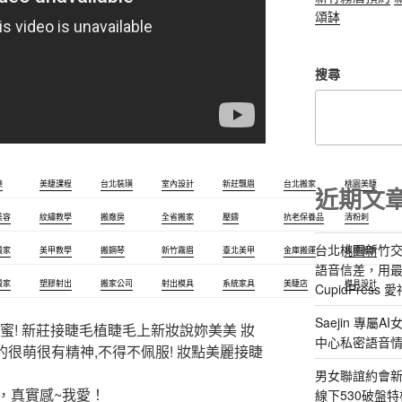
頌缽
搜尋
樂
美睫課程
台北裝璜
室內設計
新莊飄眉
台北搬家
桃園美睫
近期文
美容
紋繡教學
搬廠房
全省搬家
壓鑄
抗老保養品
清粉刺
台北桃園新竹交
搬家
美甲教學
搬鋼琴
新竹霧眉
臺北美甲
金庫搬運
板橋搬家
語音信差，用
搬家
塑膠射出
搬家公司
射出模具
系統家具
美睫店
模具設計
CupidPress
Saejin 專
蜜! 新莊接睫毛植睫毛上新妝說妳美美 妝
中心私密語音
的很萌很有精神,不得不佩服! 妝點美麗接睫
男女聯誼約會新
，真實感~我愛！
線下530破盤