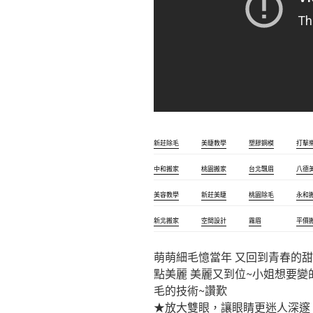
新莊除毛
美睫教學
塑膠鋼模
打擊
中和搬家
桃園搬家
台北飄眉
八德
美容教學
新莊美睫
桃園除毛
永和
新北搬家
空間設計
霧眉
平價
萌萌細毛憶當年 又回到青春的甜
點美麗 美麗又到位~小姐想要變
毛的技術~讚歎
★放大雙眼，讓眼睛更迷人深邃