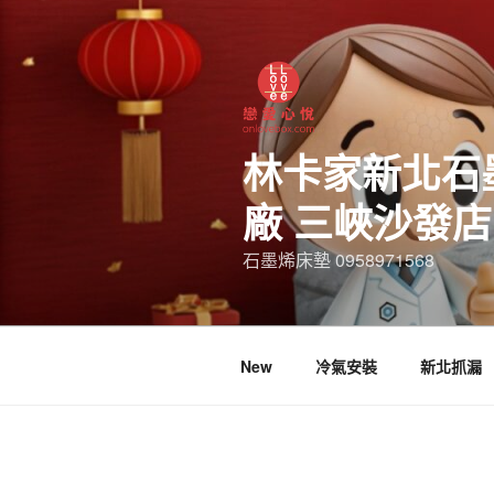
林卡家新北石
廠 三峽沙發
石墨烯床墊 0958971568
New
冷氣安裝
新北抓漏