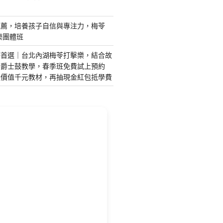
推薦，培養孩子自信與專注力，梅苓
樂團體班
藝首選｜台北內湖梅苓打擊樂，結合故
琴爵士鼓教學，春季班免費試上預約
送價值千元教材，再抽現金紅包抵學費