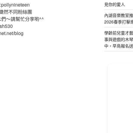
見你的愛人
ollynineteen
睫然不同粉絲團
內湖音樂教室
水們～請幫忙分享喲^^
2026春季打擊
ash530
學齡前兒童才
et.net/blog
事與遊戲的木
中，早鳥報名