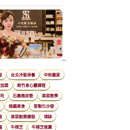
程
台北冷氣保養
中和搬家
飲加盟
新竹身心靈課程
公司
石墨烯床墊
美容教學
家
桃園美食
客製化沙發
臉
美容創業課程
頌缽
漏
牛樟芝
牛樟芝推薦