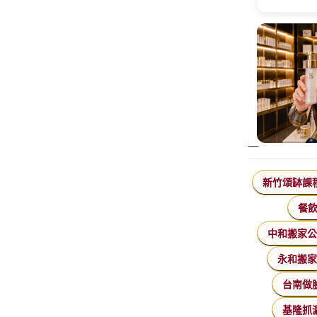
新竹頌缽課
餐
中和搬家
永和搬
台南做
基隆抓