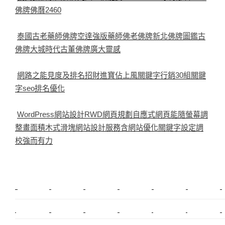
佛牌佛曆2460
泰國古老藥師佛牌空達強版藥師佛老佛牌新北佛牌圖鑑古
佛牌大城時代古董佛牌廣大靈感
網路之能見度及排名招財進寶佔上風關鍵字行銷30組關鍵
字seo排名優化
WordPress網站設計RWD網頁規劃自應式網頁能隨螢幕調
整畫面積木式滑塊網站設計服務含網站優化關鍵字設定調
校強而有力
新莊植睫毛
美睫教學
塑膠鋼模
室內裝潢
美睫課程
搬家價錢
室內設計
搬家
桃園搬家
台北飄眉
新北搬家
搬家費
搬廠房
搬家全省