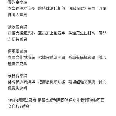
讚歎泰皇詩
泰皇福澤棉流長 護持佛法代相傳 法脈深似無量界 渡眾
佛牌太靈感
讚歎僧寶詩
高僧大德起悲心 至高無上包寰宇 佛渡眾生出好牌 廣開
方便皆感恩
傳承靈感詩
泰國文化博精深 佛牌靈驗法開恩 祈請有緣運來跟 誠心
禮佛夢成真
離苦得樂詩
佛牌稀少有緣得 把握良機頌功德 磁場超強霉運撤 誠心
佩戴佛笑呵
*有心請購法寶者,請留言或利用即時通功能我們聯絡!可面
交自取+驗貨