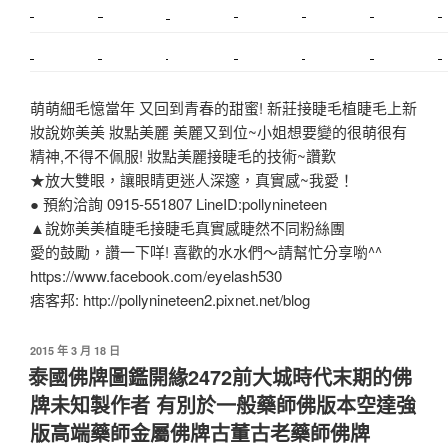
搬家估價
新莊接睫毛
推薦搬家
美甲教學
鋼琴搬運
基隆搬家
桃園除毛
中和搬家
推薦搬家
裝潢
平價搬家
SEO
搬家費用
射出模具
萌萌細毛憶當年 又回到青春的甜蜜! 新莊接睫毛植睫毛上新
妝說妳美美 妝點美麗 美麗又到位~小姐想要變的很萌很有
精神,不得不佩服! 妝點美麗接睫毛的技術~讚歎
★放大雙眼，讓眼睛更迷人深邃，真實感~我愛！
● 預約洽詢 0915-551807 LineID:pollynineteen
▲說妳美美植睫毛接睫毛真實感睫然不同粉絲團
愛的鼓勵，讚一下咩! 喜歡的水水們～請幫忙分享喲^^
https://www.facebook.com/eyelash530
痞客邦: http://pollynineteen2.pixnet.net/blog
2015 年 3 月 18 日
泰國佛牌圖鑑開緣2472前大城時代末期的佛
牌未知製作者 有別於一般藥師佛版本空達強
版高端藥師金屬佛牌古董古老藥師佛牌