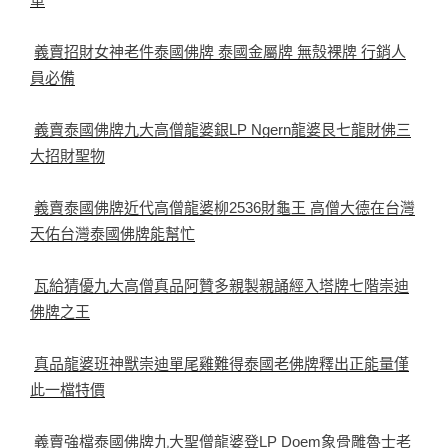
義賣招財女神老件泰國佛牌 泰國金屬牌 無殼裸牌 行銷人
員必備
義賣泰國佛牌九大高僧龍婆銀LP Ngern龍婆艮七龍財佛三
大招財聖物
義賣泰國佛牌近代高僧龍婆柳2536財龜王 高僧大德在台灣
天佑台灣泰國佛牌能幫忙
瓦給猜優九大高僧真品阿贊多親製親誦經入塔牌七階崇迪
佛牌之王
真品龍婆班神獸崇迪單尾雞難得泰國老佛牌釋出正能量僅
此一檔特價
義賣強檔泰國佛牌九大聖僧龍婆登LP Doem象骨雕魯士老