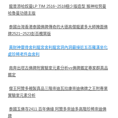
龍普添哈奴曼LP TIM 2516~2518極少版造型 猴神哈努曼
哈魯曼功德主版
泰國台灣香港泰國佛牌傳奇的大德高僧龍婆多大師掩面佛
牌2521~2523彭百欖葉版
黃財神靈骨舍利龍宮舍利龍宮洞內洞最接近五百羅漢坐化
處珍稀老件血舍利
南奔出塔古佛牌附實驗室元素分析vs佛牌鑑定專家群真品
鑑定
僧王阿贊多親製真品三階崇迪瓦拉康崇迪佛牌之王附專業
實驗室元素分析
泰國玉佛寺2411 百年佛緣 阿贊多崇迪多高階珍稀崇迪佛
牌