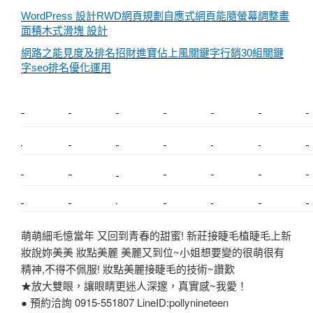
WordPress 設計RWD網頁規劃自應式網頁能隨螢幕調整畫
面積木式滑塊 設計
網路之能見度及排名招財進寶佔上風關鍵字行銷30組關鍵
字seo排名優化運用
新莊植睫毛
美睫教學
塑膠鋼模
室內裝潢
美睫課程
搬家價錢
室內設計
搬家
桃園搬家
台北飄眉
新北搬家
搬家費
搬廠房
搬家全省
搬家估價
新莊接睫毛
推薦搬家
美甲教學
鋼琴搬運
基隆搬家
桃園除毛
中和搬家
推薦搬家
裝潢
平價搬家
SEO
搬家費用
射出模具
萌萌細毛憶當年 又回到青春的甜蜜! 新莊接睫毛植睫毛上新
妝說妳美美 妝點美麗 美麗又到位~小姐想要變的很萌很有
精神,不得不佩服! 妝點美麗接睫毛的技術~讚歎
★放大雙眼，讓眼睛更迷人深邃，真實感~我愛！
● 預約洽詢 0915-551807 LineID:pollynineteen