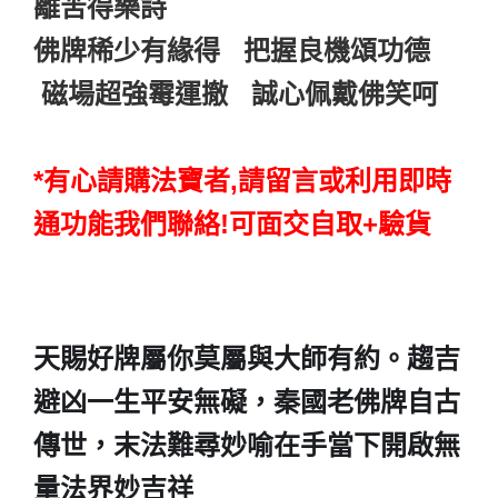
離苦得樂詩
佛牌稀少有緣得 把握良機頌功德
磁場超強霉運撤 誠心佩戴佛笑呵
*有心請購法寶者,請留言或利用即時
通功能我們聯絡!可面交自取+驗貨
天賜好牌屬你莫屬與大師有約。趨吉
避凶一生平安無礙，秦國老佛牌自古
傳世，末法難尋妙喻在手當下開啟無
量法界妙吉祥