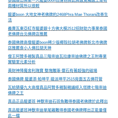
泰國座山佛第一人龍婆boon自身粉牌此牌感覺觸感上是有
兩種材質所以很輕
龍婆boon 大地女神老佛牌約2468Phra Mae Thorani改善生
活
義賣瓦東亞紅寺龍婆銀十方佛大模2512招財助力事業泰國
老佛牌台北佛牌店推薦
泰國佛牌高僧龍婆boon稀少版椰殼拉胡老佛牌新北市佛牌
店推薦食小人佛拉胡天神
僧王阿贊多親製真品三階崇迪瓦拉康崇迪佛牌之王附專業
實驗室元素分析
黃財神降魔舍利瑰寶 整塊雕琢-靈石有著超強的磁場
泰國佛牌 龍婆添 帕坤平 碰派坤平2515背面五古佛符管
瓦給猜優九大高僧真品阿贊多親製親誦經入塔牌七階崇迪
佛牌之王
真品正品龍婆班 神獸崇迪石班魚難得泰國老佛牌於此釋出
真品龍婆班神獸崇迪單尾雞難得泰國老佛牌釋出正能量僅
此一檔