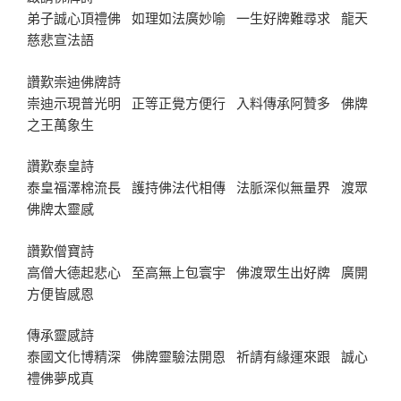
弟子誠心頂禮佛 如理如法廣妙喻 一生好牌難尋求 龍天
慈悲宣法語
讚歎崇迪佛牌詩
崇迪示現普光明 正等正覺方便行 入料傳承阿贊多 佛牌
之王萬象生
讚歎泰皇詩
泰皇福澤棉流長 護持佛法代相傳 法脈深似無量界 渡眾
佛牌太靈感
讚歎僧寶詩
高僧大德起悲心 至高無上包寰宇 佛渡眾生出好牌 廣開
方便皆感恩
傳承靈感詩
泰國文化博精深 佛牌靈驗法開恩 祈請有緣運來跟 誠心
禮佛夢成真