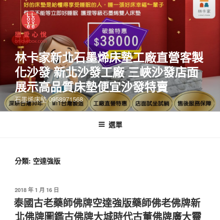
林卡家新北石墨烯床墊工廠直營客製
化沙發 新北沙發工廠 三峽沙發店面
展示高品質床墊便宜沙發特賣
石墨烯床墊 0958971568
選單
分類:
空達強版
2018 年 1 月 16 日
泰國古老藥師佛牌空達強版藥師佛老佛牌新
北佛牌圖鑑古佛牌大城時代古董佛牌廣大靈