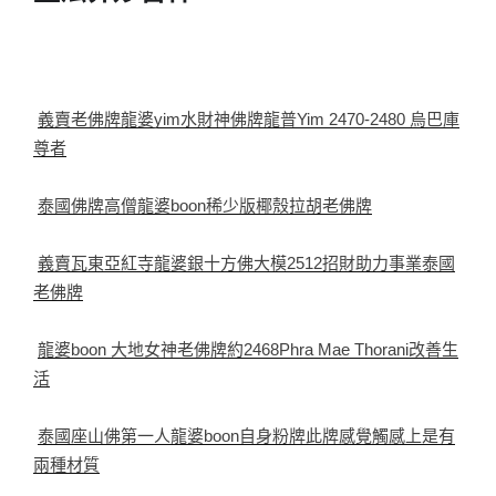
義賣老佛牌龍婆yim水財神佛牌龍普Yim 2470-2480 烏巴庫
尊者
泰國佛牌高僧龍婆boon稀少版椰殼拉胡老佛牌
義賣瓦東亞紅寺龍婆銀十方佛大模2512招財助力事業泰國
老佛牌
龍婆boon 大地女神老佛牌約2468Phra Mae Thorani改善生
活
泰國座山佛第一人龍婆boon自身粉牌此牌感覺觸感上是有
兩種材質