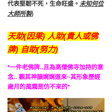
代表堅韌不死，生命旺盛。
未知何位
大師所製
)
天助(因果) 人助(貴人或佛
牌) 自助(努力)
*一件老佛牌..且為高僧佛寺加持的意
念.. 觀其神韻娓娓道來~其形象歷經
歲月的風霜是仿不來的
*