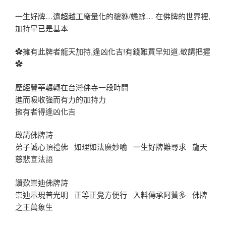
一生好牌…遠超越工廠量化的貔貅/蟾蜍… 在佛牌的世界裡,
加持早已是基本
✿擁有此牌者龍天加持,逢凶化吉!有錢難買早知道.敬請把握
✿
歷經豐華輾轉在台灣佛寺一段時間
進而吸收強而有力的加持力
擁有者得逢凶化吉
啟請佛牌詩
弟子誠心頂禮佛 如理如法廣妙喻 一生好牌難尋求 龍天
慈悲宣法語
讚歎崇迪佛牌詩
崇迪示現普光明 正等正覺方便行 入料傳承阿贊多 佛牌
之王萬象生