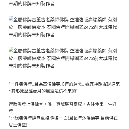
*一件老佛牌..且為高僧佛寺加持的意念.. 觀其神韻娓娓道來
~其形象歷經歲月的風霜是仿不來的*
禮敬佛牌上供佛堂，唯一真誠廣召靈感，古往今來一生好
牌
*開緣老佛牌絕無重複,僅各一面(且長年沐浴佛寺 目前供在
居士佛堂)