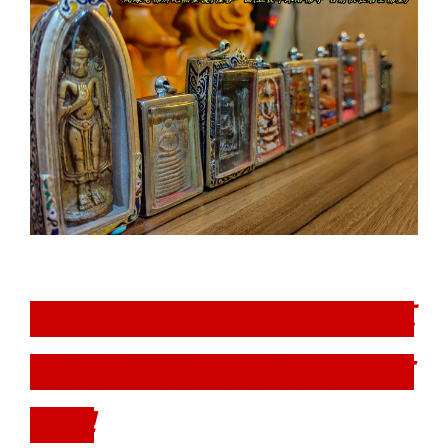
禮敬佛牌上供佛堂，唯一真
誠廣召靈感，古往今來一生
好牌