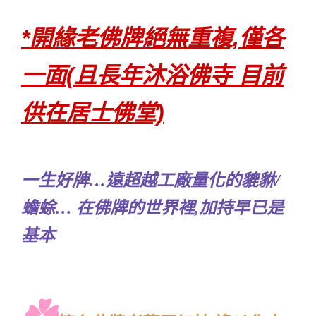
*開緣老佛牌絕無重複,僅各
一面(且長年沐浴佛寺 目前
供在居士佛堂)
一生好牌…遠超越工廠量化的貔貅/
蟾蜍… 在佛牌的世界裡,加持早已是
基本