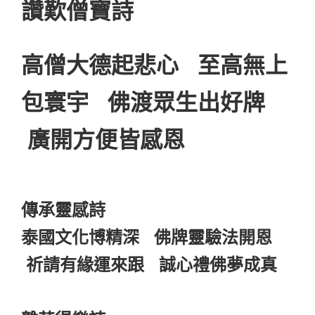
讚歎僧寶詩
高僧大德起悲心 至高無上
包寰宇 佛渡眾生出好牌
廣開方便皆感恩
傳承靈感詩
泰國文化博精深 佛牌靈驗法開恩
祈請有緣運來跟 誠心禮佛夢成真