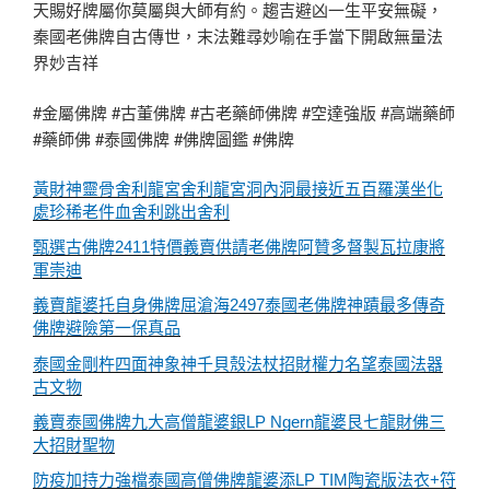
天賜好牌屬你莫屬與大師有約。趨吉避凶一生平安無礙，
秦國老佛牌自古傳世，末法難尋妙喻在手當下開啟無量法
界妙吉祥
#金屬佛牌 #古董佛牌 #古老藥師佛牌 #空達強版 #高端藥師
#藥師佛 #泰國佛牌 #佛牌圖鑑 #佛牌
黃財神靈骨舍利龍宮舍利龍宮洞內洞最接近五百羅漢坐化
處珍稀老件血舍利跳出舍利
甄選古佛牌2411特價義賣供請老佛牌阿贊多督製瓦拉康將
軍崇迪
義賣龍婆托自身佛牌屈滄海2497泰國老佛牌神蹟最多傳奇
佛牌避險第一保真品
泰國金剛杵四面神象神千貝殼法杖招財權力名望泰國法器
古文物
義賣泰國佛牌九大高僧龍婆銀LP Ngern龍婆艮七龍財佛三
大招財聖物
防疫加持力強檔泰國高僧佛牌龍婆添LP TIM陶瓷版法衣+符