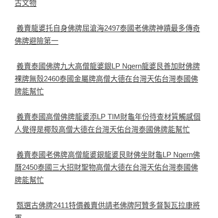
古文物
義賣龍婆托自身佛牌屈滄海2497泰國老佛牌神蹟最多傳奇
佛牌避險第一
義賣泰國佛牌九大高僧龍婆銀LP Ngern龍婆艮善加財佛牌
裸牌無殼2460泰國金屬牌高僧大德在台灣天佑台灣泰國佛
牌能幫忙
義賣泰國高僧佛牌龍婆添LP TIM財龜年份待查材質觸感個
人覺得是椰殼高僧大德在台灣天佑台灣泰國佛牌能幫忙
義賣泰國老佛牌高僧龍婆銀龍婆艮財佛坐財龜LP Ngern佛
曆2450泰國三大招財聖物高僧大德在台灣天佑台灣泰國佛
牌能幫忙
甄選古佛牌2411特價義賣供請老佛牌阿贊多督製瓦拉康將
軍