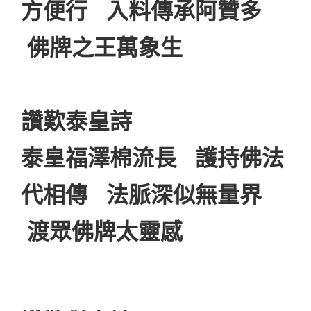
方便行 入料傳承阿贊多
佛牌之王萬象生
讚歎泰皇詩
泰皇福澤棉流長 護持佛法
代相傳 法脈深似無量界
渡眾佛牌太靈感