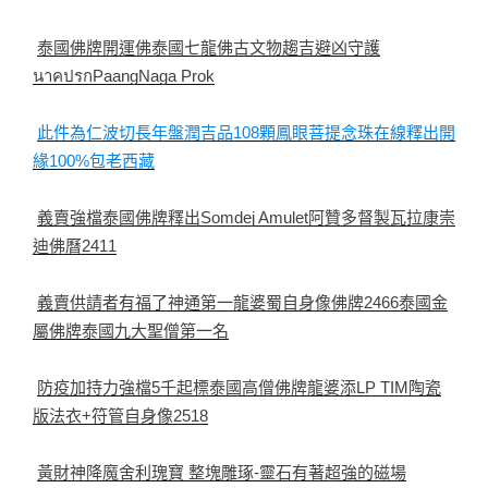
泰國佛牌開運佛泰國七龍佛古文物趨吉避凶守護
นาคปรกPaangNaga Prok
此件為仁波切長年盤潤吉品108顆鳳眼菩提念珠在線釋出開
緣100%包老西藏
義賣強檔泰國佛牌釋出Somdej Amulet阿贊多督製瓦拉康崇
迪佛曆2411
義賣供請者有福了神通第一龍婆蜀自身像佛牌2466泰國金
屬佛牌泰國九大聖僧第一名
防疫加持力強檔5千起標泰國高僧佛牌龍婆添LP TIM陶瓷
版法衣+符管自身像2518
黃財神降魔舍利瑰寶 整塊雕琢-靈石有著超強的磁場