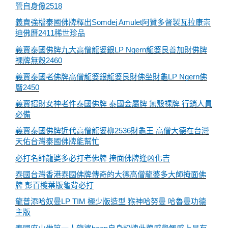
管自身像2518
義賣強檔泰國佛牌釋出Somdej Amulet阿贊多督製瓦拉康崇
迪佛曆2411稀世珍品
義賣泰國佛牌九大高僧龍婆銀LP Ngern龍婆艮善加財佛牌
裸牌無殼2460
義賣泰國老佛牌高僧龍婆銀龍婆艮財佛坐財龜LP Ngern佛
曆2450
義賣招財女神老件泰國佛牌 泰國金屬牌 無殼裸牌 行銷人員
必備
義賣泰國佛牌近代高僧龍婆柳2536財龜王 高僧大德在台灣
天佑台灣泰國佛牌能幫忙
必打名師龍婆多必打老佛牌 掩面佛牌逢凶化吉
泰國台灣香港泰國佛牌傳奇的大德高僧龍婆多大師掩面佛
牌 彭百欖葉版龜背必打
龍普添哈奴曼LP TIM 極少版造型 猴神哈努曼 哈魯曼功德
主版