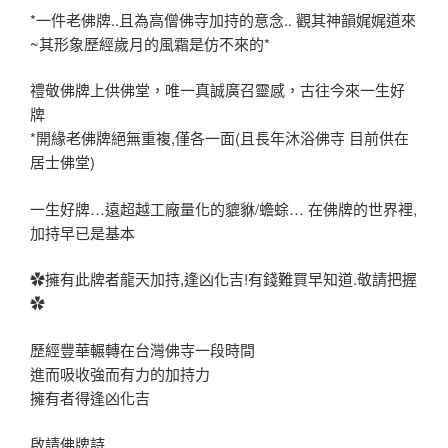
*一件老佛牌..且為高僧佛寺加持的意念.. 觀其神韻娓娓道來
~其形象歷經歲月的風霜是仿不來的*
禮敬佛牌上供佛堂，唯一真誠廣召靈感，古往今來一生好
牌
*開緣老佛牌絕無重複,僅各一面(且長年沐浴佛寺 目前供在
居士佛堂)
一生好牌…遠超越工廠量化的貔貅/蟾蜍… 在佛牌的世界裡,
加持早已是基本
✿擁有此牌者龍天加持,逢凶化吉!有錢難買早知道.敬請把握
✿
歷經豐華輾轉在台灣佛寺一段時間
進而吸收強而有力的加持力
擁有者得逢凶化吉
啟請佛牌詩