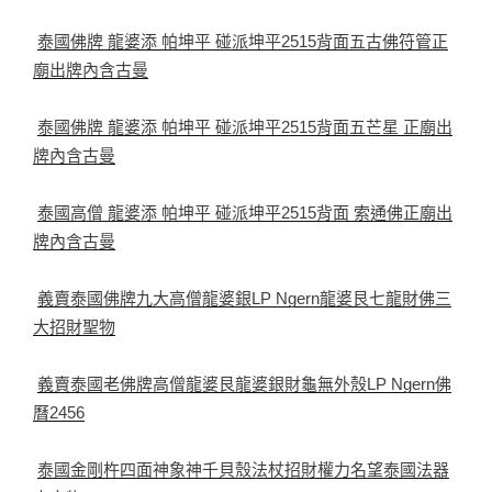
泰國佛牌 龍婆添 帕坤平 碰派坤平2515背面五古佛符管正
廟出牌內含古曼
泰國佛牌 龍婆添 帕坤平 碰派坤平2515背面五芒星 正廟出
牌內含古曼
泰國高僧 龍婆添 帕坤平 碰派坤平2515背面 索通佛正廟出
牌內含古曼
義賣泰國佛牌九大高僧龍婆銀LP Ngern龍婆艮七龍財佛三
大招財聖物
義賣泰國老佛牌高僧龍婆艮龍婆銀財龜無外殼LP Ngern佛
曆2456
泰國金剛杵四面神象神千貝殼法杖招財權力名望泰國法器