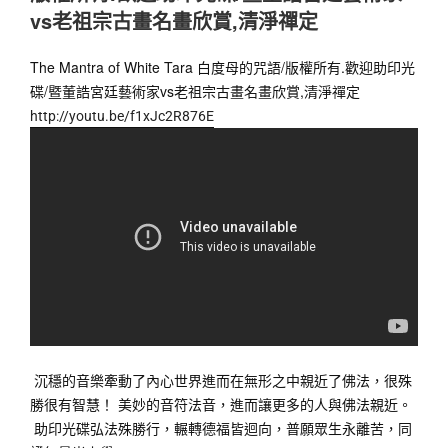
vs老祖宗古畫名畫欣賞,清淨禪定
The Mantra of White Tara 白度母的咒語/版權所有.歡迎助印光
碟/暨董誥宮廷藝術家vs老祖宗古畫名畫欣賞,清淨禪定 
http://youtu.be/f1xJc2R876E
沉穩的音樂牽動了內心世界進而在無形之中親近了佛法，很殊
勝很有智慧！ 美妙的音符法音，進而讓更多的人與佛法親近。
助印光碟弘法殊勝行，輾轉德福皆迴向，普願眾生永離苦，同