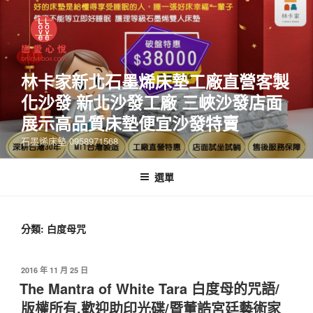
林卡家新北石墨烯床墊工廠直營客製
化沙發 新北沙發工廠 三峽沙發店面
展示高品質床墊便宜沙發特賣
石墨烯床墊 0958971568
選單
分類:
白度母咒
2016 年 11 月 25 日
The Mantra of White Tara 白度母的咒語/
版權所有.歡迎助印光碟/暨董誥宮廷藝術家