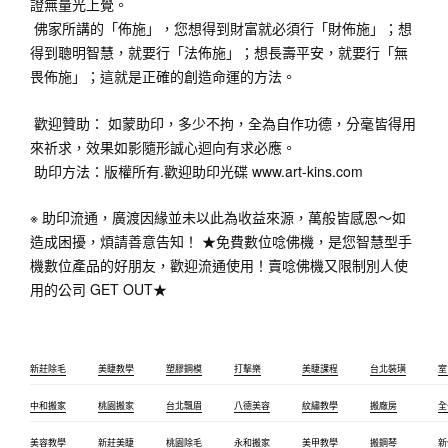
證無量光上覺。
佛家所講的「佈施」，您想得到財富就必須行「財佈施」；想
得到聰明智慧，就要行「法佈施」；想長壽平安，就要行「無
畏佈施」；這就是正確的創造命運的方法。
歡迎贊助： 如蒙助印，多少不拘，全為自作功德，分毫皆得用
來祈求，效果如影隨形誠心迴向有求必應。
助印方法：
版權所有.歡迎助印光碟 www.art-kins.com
※ 助印流通，廣渡因緣並未以此為收益來源，萬般皆感恩～如
造成困擾，煩請善意告知！ ★免費數位唸佛機，是您智慧型手
機數位產品的好朋友，歡迎流通使用！賣唸佛機又限制別­人使
用的公司 GET OUT★ 
新莊除毛
美睫教學
塑膠鋼模
打擊樂
美睫課程
台北裝璜
室
中和搬家
桃園搬家
台北飄眉
八德美容
紋繡教學
搬廠房
全
美容教學
新莊美睫
桃園除毛
永和搬家
美甲教學
搬鋼琴
新