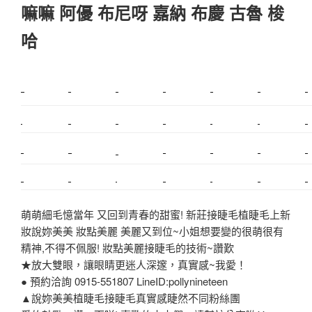
嘛嘛 阿優 布尼呀 嘉納 布慶 古魯 梭
哈
新莊植睫毛
美睫教學
塑膠鋼模
室內裝潢
美睫課程
搬家價錢
室內設計
搬家
桃園搬家
台北飄眉
新北搬家
搬家費
搬廠房
搬家全省
搬家估價
新莊接睫毛
推薦搬家
美甲教學
鋼琴搬運
基隆搬家
桃園除毛
中和搬家
推薦搬家
裝潢
平價搬家
SEO
搬家費用
射出模具
萌萌細毛憶當年 又回到青春的甜蜜! 新莊接睫毛植睫毛上新
妝說妳美美 妝點美麗 美麗又到位~小姐想要變的很萌很有
精神,不得不佩服! 妝點美麗接睫毛的技術~讚歎
★放大雙眼，讓眼睛更迷人深邃，真實感~我愛！
● 預約洽詢 0915-551807 LineID:pollynineteen
▲說妳美美植睫毛接睫毛真實感睫然不同粉絲團