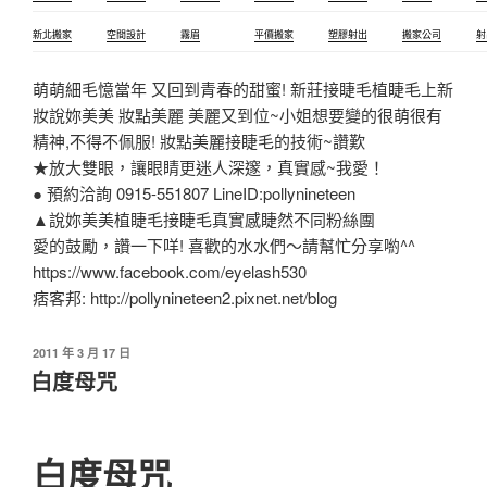
新北搬家
空間設計
霧眉
平價搬家
塑膠射出
搬家公司
射
萌萌細毛憶當年 又回到青春的甜蜜! 新莊接睫毛植睫毛上新
妝說妳美美 妝點美麗 美麗又到位~小姐想要變的很萌很有
精神,不得不佩服! 妝點美麗接睫毛的技術~讚歎
★放大雙眼，讓眼睛更迷人深邃，真實感~我愛！
● 預約洽詢 0915-551807 LineID:pollynineteen
▲說妳美美植睫毛接睫毛真實感睫然不同粉絲團
愛的鼓勵，讚一下咩! 喜歡的水水們～請幫忙分享喲^^
https://www.facebook.com/eyelash530
痞客邦: http://pollynineteen2.pixnet.net/blog
2011 年 3 月 17 日
白度母咒
白度母咒