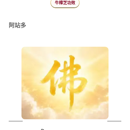
牛樟芝功效
阿站多