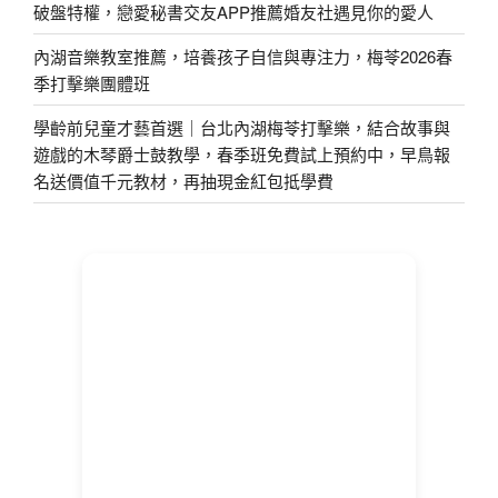
破盤特權，戀愛秘書交友APP推薦婚友社遇見你的愛人
內湖音樂教室推薦，培養孩子自信與專注力，梅苓2026春
季打擊樂團體班
學齡前兒童才藝首選｜台北內湖梅苓打擊樂，結合故事與
遊戲的木琴爵士鼓教學，春季班免費試上預約中，早鳥報
名送價值千元教材，再抽現金紅包抵學費