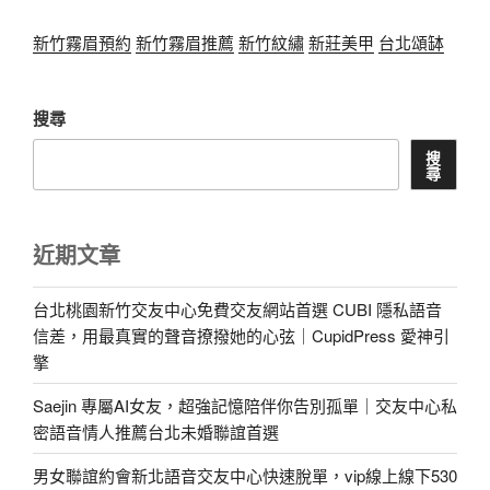
新竹霧眉預約
新竹霧眉推薦
新竹紋繡
新莊美甲
台北頌缽
搜尋
搜
尋
近期文章
台北桃園新竹交友中心免費交友網站首選 CUBI 隱私語音
信差，用最真實的聲音撩撥她的心弦｜CupidPress 愛神引
擎
Saejin 專屬AI女友，超強記憶陪伴你告別孤單｜交友中心私
密語音情人推薦台北未婚聯誼首選
男女聯誼約會新北語音交友中心快速脫單，vip線上線下530