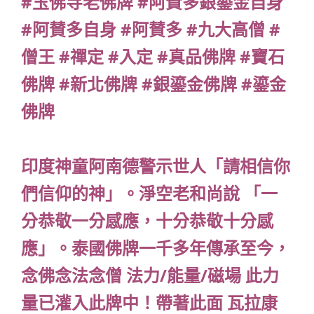
#玉佛寺老佛牌 #阿賛多銀鎏金自身
#阿賛多自身 #阿賛多 #九大高僧 #
僧王 #禪定 #入定 #真品佛牌 #寶石
佛牌 #新北佛牌 #銀鎏金佛牌 #鎏金
佛牌
印度神童阿南德警示世人「請相信你
們信仰的神」。淨空老和尚說 「一
分恭敬一分感應，十分恭敬十分感
應」。泰國佛牌一千多年傳承至今，
念佛念法念僧 法力/能量/磁場 此力
量已灌入此牌中！帶著此面 瓦拉康