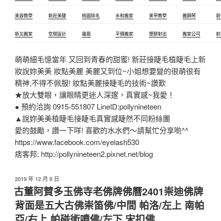
美容教學
新莊美睫
桃園除毛
永和搬家
美甲教學
搬鋼琴
新
新北搬家
空間設計
霧眉
平價搬家
塑膠射出
搬家公司
射
萌萌細毛憶當年 又回到青春的甜蜜! 新莊接睫毛植睫毛上新
妝說妳美美 妝點美麗 美麗又到位~小姐想要變的很萌很有
精神,不得不佩服! 妝點美麗接睫毛的技術~讚歎
★放大雙眼，讓眼睛更迷人深邃，真實感~我愛！
● 預約洽詢 0915-551807 LineID:pollynineteen
▲說妳美美植睫毛接睫毛真實感睫然不同粉絲團
愛的鼓勵，讚一下咩! 喜歡的水水們～請幫忙分享喲^^
https://www.facebook.com/eyelash530
痞客邦: http://pollynineteen2.pixnet.net/blog
2019 年 12 月 9 日
古董阿賛多玉佛寺老佛牌佛曆2401崇迪佛牌
背面是五大古佛崇笛佛/中間 帕洛/左上 南帕
亞/右上 帕碰術噴佛/左下 宋扣佛