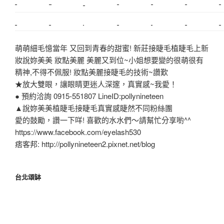
搬家估價
新莊接睫毛
推薦搬家
美甲教學
鋼琴搬運
基隆搬家
桃園除毛
中和搬家
推薦搬家
裝潢
平價搬家
SEO
搬家費用
射出模具
萌萌細毛憶當年 又回到青春的甜蜜! 新莊接睫毛植睫毛上新
妝說妳美美 妝點美麗 美麗又到位~小姐想要變的很萌很有
精神,不得不佩服! 妝點美麗接睫毛的技術~讚歎
★放大雙眼，讓眼睛更迷人深邃，真實感~我愛！
● 預約洽詢 0915-551807 LineID:pollynineteen
▲說妳美美植睫毛接睫毛真實感睫然不同粉絲團
愛的鼓勵，讚一下咩! 喜歡的水水們～請幫忙分享喲^^
https://www.facebook.com/eyelash530
痞客邦: http://pollynineteen2.pixnet.net/blog
台北頌缽