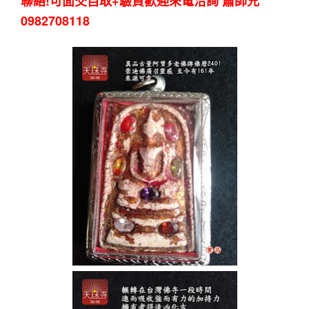
聯絡!可面交自取+驗貨歡迎來電洽詢 蕭師兄
0982708118