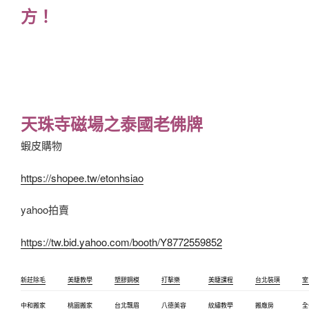
方！
天珠寺磁場之泰國老佛牌
蝦皮購物
https://shopee.tw/etonhsiao
yahoo拍賣
https://tw.bid.yahoo.com/booth/Y8772559852
新莊除毛
美睫教學
塑膠鋼模
打擊樂
美睫課程
台北裝璜
室
中和搬家
桃園搬家
台北飄眉
八德美容
紋繡教學
搬廠房
全