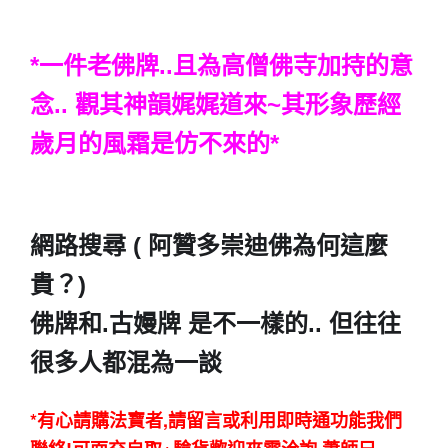
*一件老佛牌..且為高僧佛寺加持的意
念.. 觀其神韻娓娓道來~其形象歷經
歲月的風霜是仿不來的
*
網路搜尋 ( 阿贊多崇迪佛為何這麼
貴？)
佛牌和.古嫚牌 是不一樣的.. 但往往
很多人都混為一談
*有心請購法寶者,請留言或利用即時通功能我們