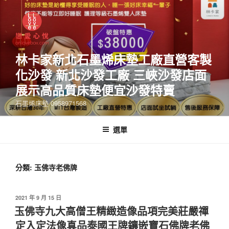
林卡家新北石墨烯床墊工廠直營客製
化沙發 新北沙發工廠 三峽沙發店面
展示高品質床墊便宜沙發特賣
石墨烯床墊 0958971568
選單
分類:
玉佛寺老佛牌
2021 年 9 月 15 日
玉佛寺九大高僧王精緻造像品項完美莊嚴禪
定入定法像真品泰國王牌鑲嵌寶石佛牌老佛