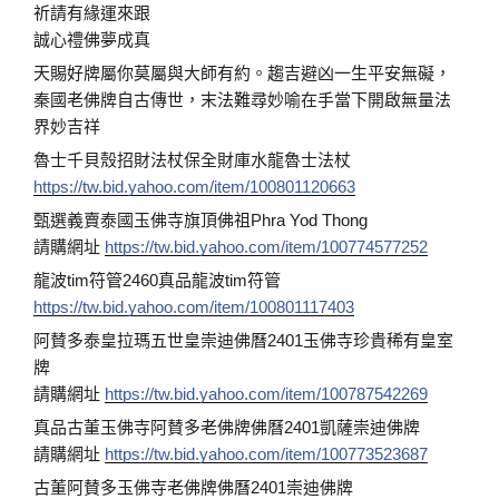
祈請有緣運來跟
誠心禮佛夢成真
天賜好牌屬你莫屬與大師有約。趨吉避凶一生平安無礙，
秦國老佛牌自古傳世，末法難尋妙喻在手當下開啟無量法
界妙吉祥
魯士千貝殼招財法杖保全財庫水龍魯士法杖
https://tw.bid.yahoo.com/item/100801120663
甄選義賣泰國玉佛寺旗頂佛祖Phra Yod Thong
請購網址
https://tw.bid.yahoo.com/item/100774577252
龍波tim符管2460真品龍波tim符管
https://tw.bid.yahoo.com/item/100801117403
阿賛多泰皇拉瑪五世皇崇迪佛曆2401玉佛寺珍貴稀有皇室
牌
請購網址
https://tw.bid.yahoo.com/item/100787542269
真品古董玉佛寺阿賛多老佛牌佛曆2401凱薩崇迪佛牌
請購網址
https://tw.bid.yahoo.com/item/100773523687
古董阿賛多玉佛寺老佛牌佛曆2401崇迪佛牌