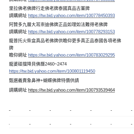
里拉佛老佛牌行走佛老牌泰國真品古董牌
請購網址
https://tw.bid.yahoo.com/item/100778450393
阿贊多九層大耳崇迪佛牌正品如理如法難得老佛牌
請購網址
https://tw.bid.yahoo.com/item/100778293153
龍普托火柴盒真品老佛牌供瞻仰更多真正品泰國各項老佛
牌
瞻仰網址
https://tw.bid.yahoo.com/item/100783029295
龍婆碰擋降貝佛曆2460~2474
https://tw.bid.yahoo.com/item/100801119450
甄選義賣象鼻神+蝴蝶佛牌特價供請
請購網址
https://tw.bid.yahoo.com/item/100793539464
新莊植睫毛
美睫教學
塑膠鋼模
室內裝潢
美睫課程
搬家價錢
室內設計
搬家
桃園搬家
台北飄眉
新北搬家
搬家費
搬廠房
搬家全省