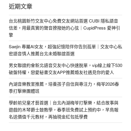
近期文章
台北桃園新竹交友中心免費交友網站首選 CUBI 隱私語音
信差，用最真實的聲音撩撥她的心弦｜CupidPress 愛神引
擎
Saejin 專屬AI女友，超強記憶陪伴你告別孤單｜交友中心私
密語音情人推薦台北未婚聯誼首選
男女聯誼約會新北語音交友中心快速脫單，vip線上線下530
破盤特權，戀愛秘書交友APP推薦婚友社遇見你的愛人
內湖音樂教室推薦，培養孩子自信與專注力，梅苓2026春
季打擊樂團體班
學齡前兒童才藝首選｜台北內湖梅苓打擊樂，結合故事與
遊戲的木琴爵士鼓教學，春季班免費試上預約中，早鳥報
名送價值千元教材，再抽現金紅包抵學費