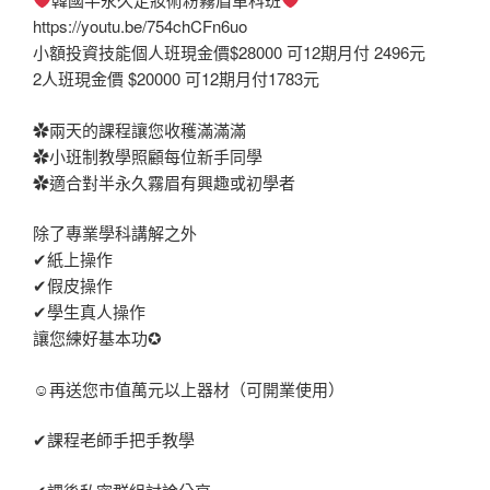
https://youtu.be/754chCFn6uo
小額投資技能個人班現金價$28000 可12期月付 2496元
2人班現金價 $20000 可12期月付1783元
✿兩天的課程讓您收穫滿滿滿
✿小班制教學照顧每位新手同學
✿適合對半永久霧眉有興趣或初學者
除了專業學科講解之外
✔紙上操作
✔假皮操作
✔學生真人操作
讓您練好基本功✪
☺再送您市值萬元以上器材（可開業使用）
✔課程老師手把手教學