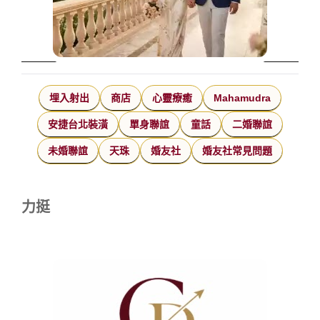
埋入射出
商店
心靈療癒
Mahamudra
安捷台北裝潢
單身聯誼
童話
二婚聯誼
未婚聯誼
天珠
婚友社
婚友社常見問題
力挺