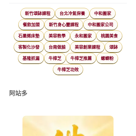
新竹頌缽課程
台北冷氣保養
中和搬家
餐飲加盟
新竹身心靈課程
中和搬家公司
石墨烯床墊
美容教學
永和搬家
桃園美食
客製化沙發
台南做臉
美容創業課程
頌缽
基隆抓漏
牛樟芝
牛樟芝推薦
螺螄粉
牛樟芝功效
阿站多