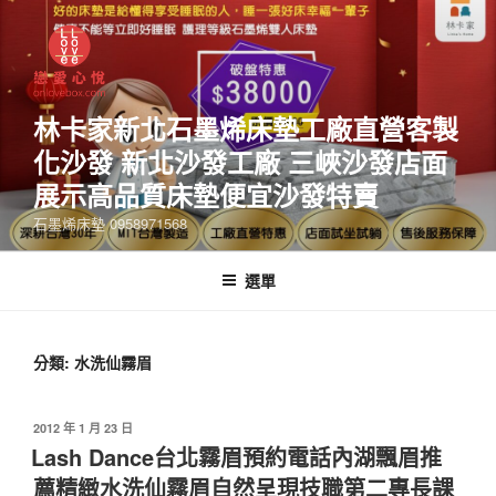
林卡家新北石墨烯床墊工廠直營客製
化沙發 新北沙發工廠 三峽沙發店面
展示高品質床墊便宜沙發特賣
石墨烯床墊 0958971568
選單
分類:
水洗仙霧眉
2012 年 1 月 23 日
Lash Dance台北霧眉預約電話內湖飄眉推
薦精緻水洗仙霧眉自然呈現技職第二專長課