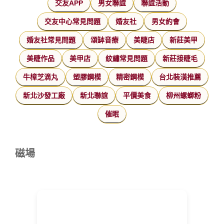
交友APP
男女聯誼
聯誼活動
交友中心常見問題
婚友社
男女約會
婚友社常見問題
頌缽音療
美睫店
新莊美甲
美睫作品
美甲店
紋繡常見問題
新莊接睫毛
牛樟芝滴丸
塑膠鋼模
精密鋼模
台北裝潢推薦
新北沙發工廠
新北聯誼
平價美食
柳州螺螄粉
催眠
磁場