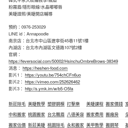
粉霧眉/隱形眼線/水晶嘟嘟唇
美睫證照/美睫開店輔導
預約：0976-253029
LINE id：Annapoodle
南京店：台北市中山區遼寧街45巷11號1樓
內湖店：台北市內湖區文德路107號2樓
官網：
https://feversocial.com/50002/HsinchuOmbreBrows-38349
消息：
https://heshen-food.com
影片1：
https://youtu.be/754chCFn6uo
影片2：
https://vimeo.com/252626462
影片3：
http://s.ymk.im/w/b5-O5fa
新莊除毛
美睫教學
塑膠鋼模
打擊樂
美睫課程
搬家價錢
中和搬家
桃園搬家
台北飄眉
八德美容
搬家費用
搬廠房
搬家估價
新莊美睫
桃園除毛
永和搬家
美甲教學
搬鋼琴