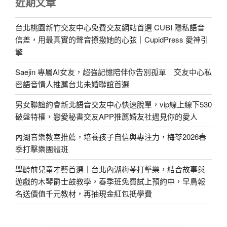
近期文章
台北桃園新竹交友中心免費交友網站首選 CUBI 隱私語音
信差，用最真實的聲音撩撥她的心弦｜CupidPress 愛神引
擎
Saejin 專屬AI女友，超強記憶陪伴你告別孤單｜交友中心私
密語音情人推薦台北未婚聯誼首選
男女聯誼約會新北語音交友中心快速脫單，vip線上線下530
破盤特權，戀愛秘書交友APP推薦婚友社遇見你的愛人
內湖音樂教室推薦，培養孩子自信與專注力，梅苓2026春
季打擊樂團體班
學齡前兒童才藝首選｜台北內湖梅苓打擊樂，結合故事與
遊戲的木琴爵士鼓教學，春季班免費試上預約中，早鳥報
名送價值千元教材，再抽現金紅包抵學費