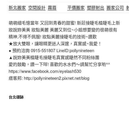
新北搬家
空間設計
霧眉
平價搬家
塑膠射出
搬家公司
萌萌細毛憶當年 又回到青春的甜蜜! 新莊接睫毛植睫毛上新
妝說妳美美 妝點美麗 美麗又到位~小姐想要變的很萌很有
精神,不得不佩服! 妝點美麗接睫毛的技術~讚歎
★放大雙眼，讓眼睛更迷人深邃，真實感~我愛！
● 預約洽詢 0915-551807 LineID:pollynineteen
▲說妳美美植睫毛接睫毛真實感睫然不同粉絲團
愛的鼓勵，讚一下咩! 喜歡的水水們～請幫忙分享喲^^
https://www.facebook.com/eyelash530
痞客邦: http://pollynineteen2.pixnet.net/blog
台北頌缽