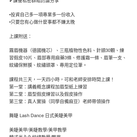
✔課後私密群組討論分享
•投資自己多一項專業多一份收入
•只要您有心做什麼事都不嫌太晚
上課附送：
霧眉機器（德國機芯）、三瓶植物性色料、針頭30顆、練
習假皮10片、眉部專用麻藥3條、修護霜一條、眉筆一支、
紋繡保鮮膜、紋繡頭罩、專用定位筆。
課程共三天，一天四小時，可和老師安排時間上課！
第一堂：講義概念課程加眉型紙上練習
第二堂：眉型假皮練習以及假皮操作
第三堂：真人實操（同學自備麻豆）老師帶領操作
舞睫 Lash Dance 日式美睫美甲
美睫美甲/美睫教學/美甲教學
韓式半永久紋繡教學/飄眉