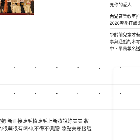
見你的愛人
內湖音樂教室
2026春季打擊
學齡前兒童才
事與遊戲的木
中，早鳥報名
美睫課程
搬家價錢
室內設計
飄眉接睫
桃園美睫
台北搬家
搬家費
搬廠房
搬家全省
壓鑄
甲級營造
營造廠
美甲教學
鋼琴搬運
基隆搬家
美甲
金庫搬運
板橋搬家
SEO
搬家費用
射出模具
系統家具
植睫
優良搬家
蜜! 新莊接睫毛植睫毛上新妝說妳美美 妝
的很萌很有精神,不得不佩服! 妝點美麗接睫