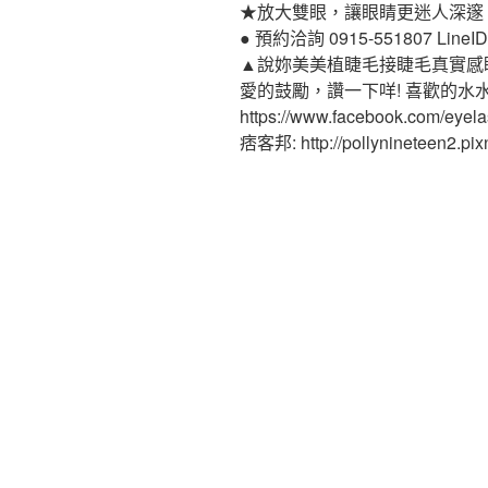
★放大雙眼，讓眼睛更迷人深邃
● 預約洽詢 0915-551807 LineID:p
▲說妳美美植睫毛接睫毛真實感
愛的鼓勵，讚一下咩! 喜歡的水
https://www.facebook.com/eyel
痞客邦: http://pollynineteen2.pixn