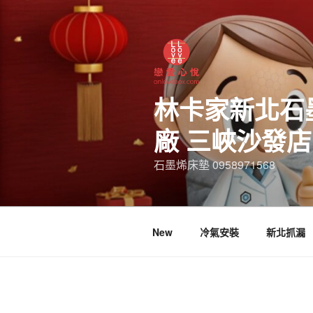
林卡家新北石
廠 三峽沙發
石墨烯床墊 0958971568
New
冷氣安裝
新北抓漏