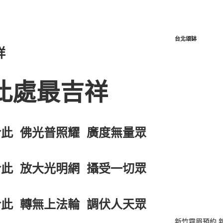
台北頌缽
祥
此處最吉祥
此 佛光普照耀 廣度無量眾
此 放大光明網 攝受一切眾
此 轉無上法輪 調伏人天眾
新竹霧眉預約