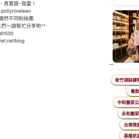
，真實感~我愛！
ollynineteen
睫然不同粉絲團
水們～請幫忙分享喲^^
ash530
et.net/blog
新竹頌缽課
餐
中和搬家
永和搬
台南做
基隆抓