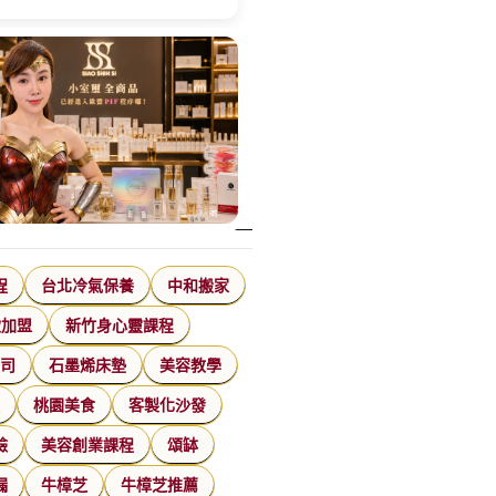
程
台北冷氣保養
中和搬家
飲加盟
新竹身心靈課程
公司
石墨烯床墊
美容教學
家
桃園美食
客製化沙發
臉
美容創業課程
頌缽
漏
牛樟芝
牛樟芝推薦