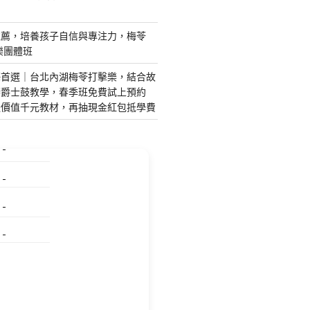
推薦，培養孩子自信與專注力，梅苓
樂團體班
藝首選｜台北內湖梅苓打擊樂，結合故
琴爵士鼓教學，春季班免費試上預約
送價值千元教材，再抽現金紅包抵學費
特殊搬運
指甲彩繪
美甲課程
塑膠模具