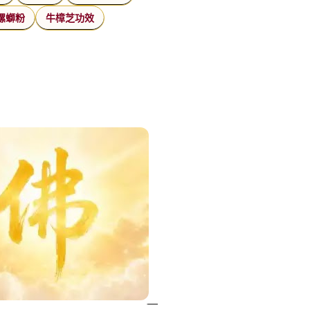
螺螄粉
牛樟芝功效