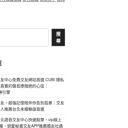
搜
尋
章
友中心免費交友網站首選 CUBI 隱私
最真實的聲音撩撥她的心弦｜
 愛神引擎
屬AI女友，超強記憶陪伴你告別孤單｜交友
情人推薦台北未婚聯誼首選
北語音交友中心快速脫單，vip線上
特權，戀愛秘書交友APP推薦婚友社遇