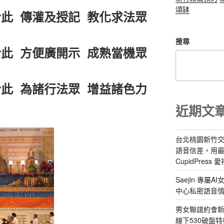
頌缽
此 傳灌及授記 教化求法眾
搜尋
此 方便廣開示 成熟當機眾
此 為諸行法眾 增益諸色力
近期文
台北桃園新竹交
語音信差，用
CupidPress
Saejin 專
中心私密語音
男女聯誼約會新
線下530破盤