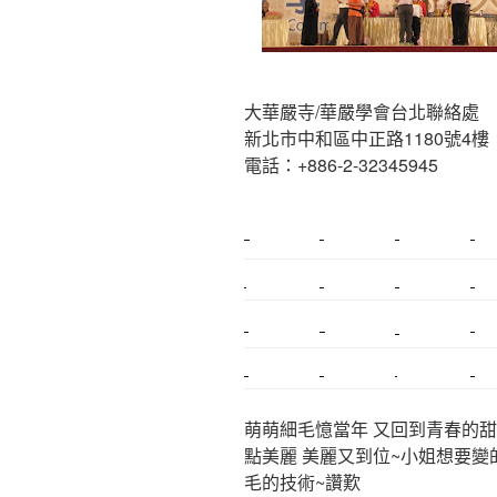
大華嚴寺/華嚴學會台北聯絡處
新北市中和區中正路1180號4樓
電話：+886-2-32345945
新莊植睫毛
美睫教學
塑膠鋼模
室內裝潢
搬家
桃園搬家
台北飄眉
新北搬家
搬家估價
新莊接睫毛
推薦搬家
桃園除毛
中和搬家
推薦搬家
裝潢
平價搬家
萌萌細毛憶當年 又回到青春的甜
點美麗 美麗又到位~小姐想要變
毛的技術~讚歎