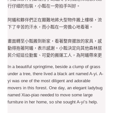
行仔細的包裝，小瓢在一旁拍手叫好。
阿蟻和夥伴們正在艱難地將大型物件搬上樓梯，流
下了辛苦的汗水，而小瓢在一旁擔心地看著。
畫面轉至小瓢搬到新家，看著整齊擺放的家具，感
動得抱著阿蟻，表示感謝。小瓢決定向其他森林居
民介紹這位勤奮、可愛的搬運工人，為阿蟻帶來更
多生意。
In a beautiful springtime, beside a clump of grass
under a tree, there lived a black ant named A-yi. A-
格上新北中和搬家公司阿蟻展現了搬家過程中的辛
yi was one of the most diligent and adorable
勞、關懷和友誼，讓人在歡笑中感受到溫馨的搬家
movers in this forest. One day, an elegant ladybug
服務。
named Xiao-piao needed to move some large
furniture in her home, so she sought A-yi’s help.