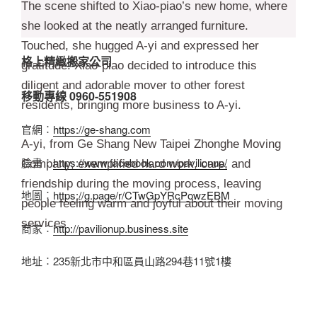
The scene shifted to Xiao-piao’s new home, where
she looked at the neatly arranged furniture.
Touched, she hugged A-yi and expressed her
格上精緻搬家公司
gratitude. Xiao-piao decided to introduce this
diligent and adorable mover to other forest
移動專線 0960-551908
residents, bringing more business to A-yi.
官網︰
https://ge-shang.com
A-yi, from Ge Shang New Taipei Zhonghe Moving
臉書︰
https://www.facebook.com/pavilionup/
Company, exemplified hard work, care, and
friendship during the moving process, leaving
地圖︰
https://g.page/r/CTwGpYRcPowzEBM
people feeling warm and joyful about their moving
services
商家︰
http://pavilionup.business.site
地址︰235新北市中和區員山路294巷11號1樓