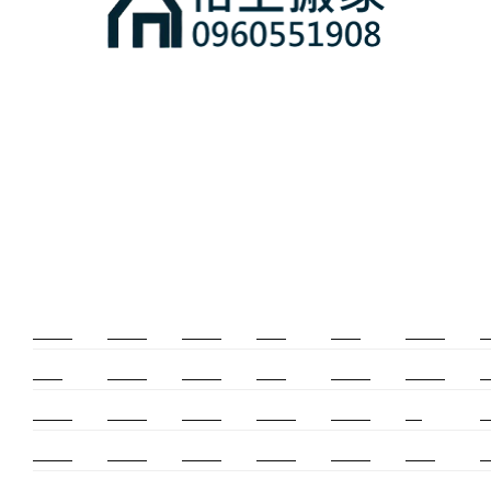
新莊除毛
美睫教學
深坑小吃
打擊樂
婚友社
頌缽課程
監
太歲燈
精密射出
霧眉教學
桃花運
紋繡教學
頌缽證照
頌
新竹霧眉
新莊美睫
單身聯誼
感情和合
冷氣安裝
cnc
台
霧眉教學
中和搬家
霧眉課程
金屬加工
塑膠射出
螺螄粉
射