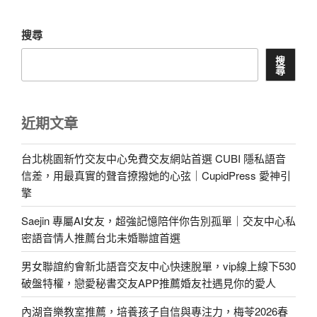
搜尋
搜
尋
近期文章
台北桃園新竹交友中心免費交友網站首選 CUBI 隱私語音
信差，用最真實的聲音撩撥她的心弦｜CupidPress 愛神引
擎
Saejin 專屬AI女友，超強記憶陪伴你告別孤單｜交友中心私
密語音情人推薦台北未婚聯誼首選
男女聯誼約會新北語音交友中心快速脫單，vip線上線下530
破盤特權，戀愛秘書交友APP推薦婚友社遇見你的愛人
內湖音樂教室推薦，培養孩子自信與專注力，梅苓2026春