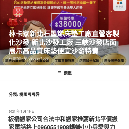
林卡家新北石墨烯床墊工廠直營客製
化沙發 新北沙發工廠 三峽沙發店面
展示高品質床墊便宜沙發特賣
石墨烯床墊 0958971568
選單
分類:
桃園嘟嘟唇
2021 年 3 月 19 日
板橋搬家公司合法中和搬家推薦新北平價搬
家電話格上0960551908螞蟻小小兵愛與力