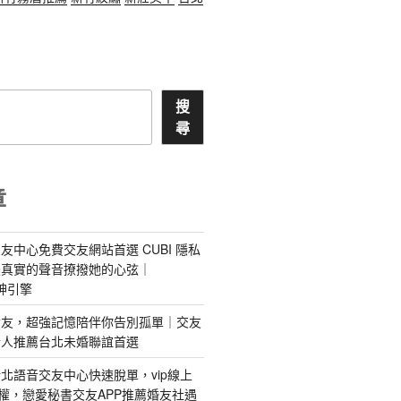
搜
尋
章
友中心免費交友網站首選 CUBI 隱私
最真實的聲音撩撥她的心弦｜
 愛神引擎
屬AI女友，超強記憶陪伴你告別孤單｜交友
情人推薦台北未婚聯誼首選
北語音交友中心快速脫單，vip線上
特權，戀愛秘書交友APP推薦婚友社遇