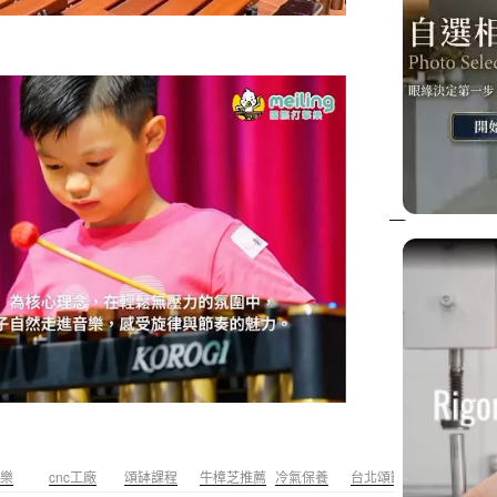
樂
cnc工廠
頌缽課程
牛樟芝推薦
冷氣保養
台北頌缽
男士霧眉