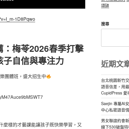
頌缽
h?v=I_m-1D8Pqwo
搜尋
：梅苓2026春季打擊
孩子自信與專注力
近期文
擊樂團體班，盛大招生中
台北桃園新竹交
語音信差，用
CupidPress
1WyM47Auce9bMSWT7
Saejin 專
中心私密語音
男女聯誼約會新
什麼樣的才藝課能讓孩子既快樂學習，又
線下530破盤