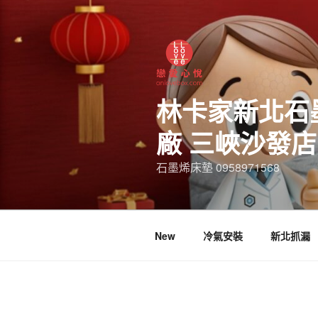
林卡家新北石
廠 三峽沙發
石墨烯床墊 0958971568
New
冷氣安裝
新北抓漏