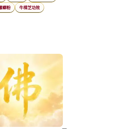
螺螄粉
牛樟芝功效