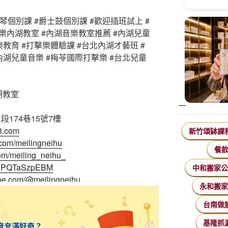
琴個別課 #爵士鼓個別課 #歡迎插班試上 #
打擊樂內湖教室 #內湖音樂教室推薦 #內湖兒童
樂教育 #打擊樂體驗課 #台北內湖才藝班 #
內湖兒童音樂 #梅苓國際打擊樂 #台北兒童
湖教室
174巷15號7樓
23.com
新竹頌缽課
.com/meilingneihu
餐
com/meiling_neihu_
KWoPQTaSzpEBM
中和搬家
ube.com/@meilingneihu
永和搬
台南做
基隆抓