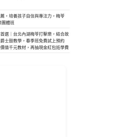
推薦，培養孩子自信與專注力，梅苓
樂團體班
藝首選｜台北內湖梅苓打擊樂，結合故
琴爵士鼓教學，春季班免費試上預約
送價值千元教材，再抽現金紅包抵學費