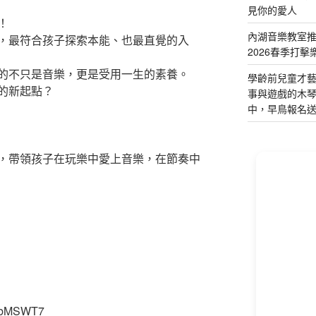
見你的愛人
！
內湖音樂教室
，最符合孩子探索本能、也最直覺的入
2026春季打擊
的不只是音樂，更是受用一生的素養。
學齡前兒童才
的新起點？
事與遊戲的木
中，早鳥報名
，帶領孩子在玩樂中愛上音樂，在節奏中
e9bMSWT7