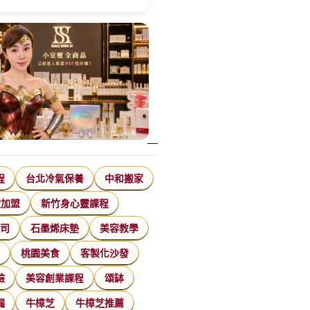
程
台北冷氣保養
中和搬家
飲加盟
新竹身心靈課程
公司
石墨烯床墊
美容教學
家
桃園美食
客製化沙發
臉
美容創業課程
頌缽
漏
牛樟芝
牛樟芝推薦