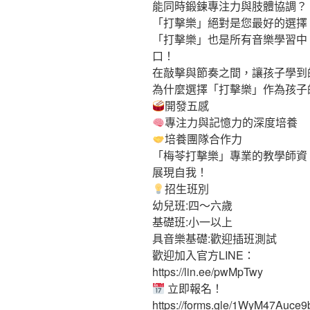
能同時鍛鍊專注力與肢體協調？
「打擊樂」絕對是您最好的選擇
「打擊樂」也是所有音樂學習中
口！
在敲擊與節奏之間，讓孩子學到
為什麼選擇「打擊樂」作為孩子
開發五感
專注力與記憶力的深度培養
培養團隊合作力
「梅苓打擊樂」專業的教學師資
展現自我！
招生班別
幼兒班:四〜六歲
基礎班:小一以上
具音樂基礎:歡迎插班測試
歡迎加入官方LINE：
https://lin.ee/pwMpTwy
立即報名！
https://forms.gle/1WyM47Auc