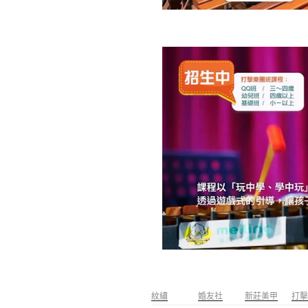
紋繡
婚友社
新莊美甲
打擊