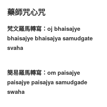
藥師咒心咒
梵文羅馬轉寫：oj bhaisajye
bhaisajye bhaisajya samudgate
svaha
簡易羅馬轉寫：om paisajye
paisajye paisajya samudgade
swaha