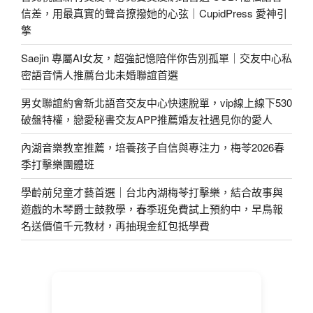
信差，用最真實的聲音撩撥她的心弦｜CupidPress 愛神引
擎
Saejin 專屬AI女友，超強記憶陪伴你告別孤單｜交友中心私
密語音情人推薦台北未婚聯誼首選
男女聯誼約會新北語音交友中心快速脫單，vip線上線下530
破盤特權，戀愛秘書交友APP推薦婚友社遇見你的愛人
內湖音樂教室推薦，培養孩子自信與專注力，梅苓2026春
季打擊樂團體班
學齡前兒童才藝首選｜台北內湖梅苓打擊樂，結合故事與
遊戲的木琴爵士鼓教學，春季班免費試上預約中，早鳥報
名送價值千元教材，再抽現金紅包抵學費