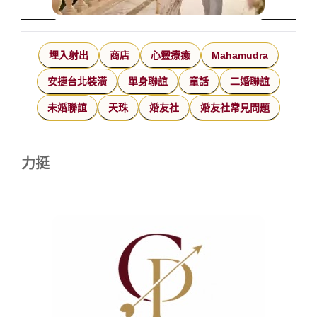
埋入射出
商店
心靈療癒
Mahamudra
安捷台北裝潢
單身聯誼
童話
二婚聯誼
未婚聯誼
天珠
婚友社
婚友社常見問題
力挺