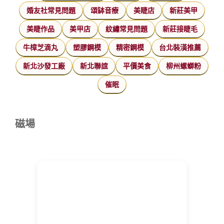
婚友社常見問題
頌缽音療
美睫店
新莊美甲
美睫作品
美甲店
紋繡常見問題
新莊接睫毛
牛樟芝滴丸
塑膠鋼模
精密鋼模
台北裝潢推薦
新北沙發工廠
新北聯誼
平價美食
柳州螺螄粉
催眠
磁場