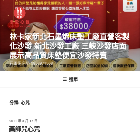
林卡家新北石墨烯床墊工廠直營客製
化沙發 新北沙發工廠 三峽沙發店面
展示高品質床墊便宜沙發特賣
石墨烯床墊 0958971568
選單
分類:
心咒
2011 年 3 月 17 日
藥師咒心咒