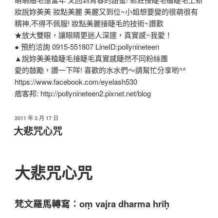
妝說妳美美 妝點美麗 美麗又到位~小姐想要變的很萌很有
精神,不得不佩服! 妝點美麗接睫毛的技術~讚歎
★放大雙眼，讓眼睛更迷人深邃，真實感~我愛！
● 預約洽詢 0915-551807 LineID:pollynineteen
▲說妳美美植睫毛接睫毛真實感睫然不同粉絲團
愛的鼓勵，讚一下咩! 喜歡的水水們～請幫忙分享喲^^
https://www.facebook.com/eyelash530
痞客邦: http://pollynineteen2.pixnet.net/blog
2011 年 3 月 17 日
大悲咒心咒
大悲咒心咒
梵文羅馬轉寫：oṃ vajra dharma hrīḥ