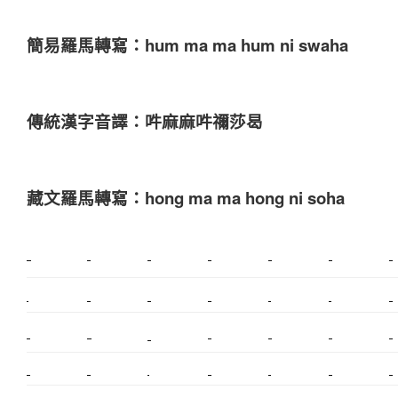
簡易羅馬轉寫：hum ma ma hum ni swaha
傳統漢字音譯：吽麻麻吽禰莎曷
藏文羅馬轉寫：hong ma ma hong ni soha
新莊植睫毛
美睫教學
塑膠鋼模
室內裝潢
美睫課程
搬家價錢
室內設計
搬家
桃園搬家
台北飄眉
新北搬家
搬家費
搬廠房
搬家全省
搬家估價
新莊接睫毛
推薦搬家
美甲教學
鋼琴搬運
基隆搬家
桃園除毛
中和搬家
推薦搬家
裝潢
平價搬家
SEO
搬家費用
射出模具