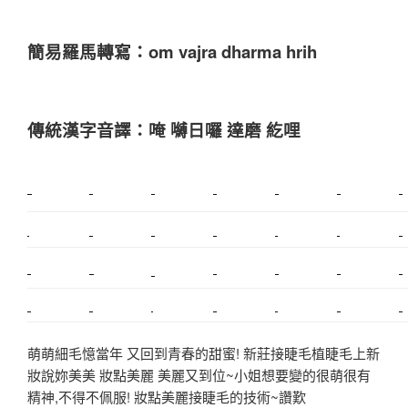
簡易羅馬轉寫：om vajra dharma hrih
傳統漢字音譯：唵 嚩日囉 達磨 紇哩
新莊植睫毛
美睫教學
塑膠鋼模
室內裝潢
美睫課程
搬家價錢
室內設計
搬家
桃園搬家
台北飄眉
新北搬家
搬家費
搬廠房
搬家全省
搬家估價
新莊接睫毛
推薦搬家
美甲教學
鋼琴搬運
基隆搬家
桃園除毛
中和搬家
推薦搬家
裝潢
平價搬家
SEO
搬家費用
射出模具
萌萌細毛憶當年 又回到青春的甜蜜! 新莊接睫毛植睫毛上新
妝說妳美美 妝點美麗 美麗又到位~小姐想要變的很萌很有
精神,不得不佩服! 妝點美麗接睫毛的技術~讚歎