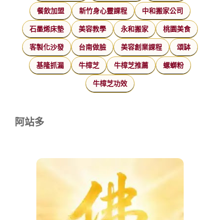
餐飲加盟
新竹身心靈課程
中和搬家公司
石墨烯床墊
美容教學
永和搬家
桃園美食
客製化沙發
台南做臉
美容創業課程
頌缽
基隆抓漏
牛樟芝
牛樟芝推薦
螺螄粉
牛樟芝功效
阿站多