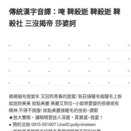
傳統漢字音譯：唵 鞞殺逝 鞞殺逝 鞞
殺社 三沒揭帝 莎婆訶
新莊植睫毛
美睫教學
塑膠鋼模
室內裝潢
美睫課程
搬家價錢
室內設計
搬家
桃園搬家
台北飄眉
新北搬家
搬家費
搬廠房
搬家全省
搬家估價
新莊接睫毛
推薦搬家
美甲教學
鋼琴搬運
基隆搬家
桃園除毛
中和搬家
推薦搬家
裝潢
平價搬家
SEO
搬家費用
射出模具
萌萌細毛憶當年 又回到青春的甜蜜! 新莊接睫毛植睫毛上新
妝說妳美美 妝點美麗 美麗又到位~小姐想要變的很萌很有
精神,不得不佩服! 妝點美麗接睫毛的技術~讚歎
★放大雙眼，讓眼睛更迷人深邃，真實感~我愛！
● 預約洽詢 0915-551807 LineID:pollynineteen