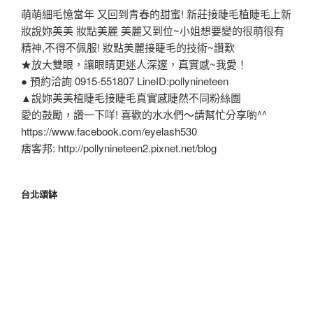
萌萌細毛憶當年 又回到青春的甜蜜! 新莊接睫毛植睫毛上新
妝說妳美美 妝點美麗 美麗又到位~小姐想要變的很萌很有
精神,不得不佩服! 妝點美麗接睫毛的技術~讚歎
★放大雙眼，讓眼睛更迷人深邃，真實感~我愛！
● 預約洽詢 0915-551807 LineID:pollynineteen
▲說妳美美植睫毛接睫毛真實感睫然不同粉絲團
愛的鼓勵，讚一下咩! 喜歡的水水們～請幫忙分享喲^^
https://www.facebook.com/eyelash530
痞客邦: http://pollynineteen2.pixnet.net/blog
台北頌缽