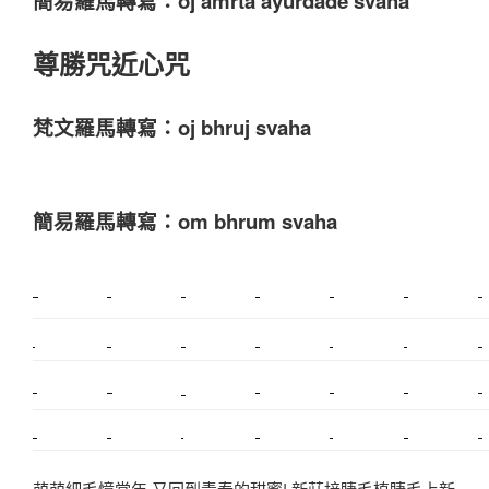
簡易羅馬轉寫：oj amrta ayurdade svaha
尊勝咒近心咒
梵文羅馬轉寫：oj bhruj svaha
簡易羅馬轉寫：om bhrum svaha
新莊植睫毛
美睫教學
塑膠鋼模
室內裝潢
美睫課程
搬家價錢
室內設計
搬家
桃園搬家
台北飄眉
新北搬家
搬家費
搬廠房
搬家全省
搬家估價
新莊接睫毛
推薦搬家
美甲教學
鋼琴搬運
基隆搬家
桃園除毛
中和搬家
推薦搬家
裝潢
平價搬家
SEO
搬家費用
射出模具
萌萌細毛憶當年 又回到青春的甜蜜! 新莊接睫毛植睫毛上新